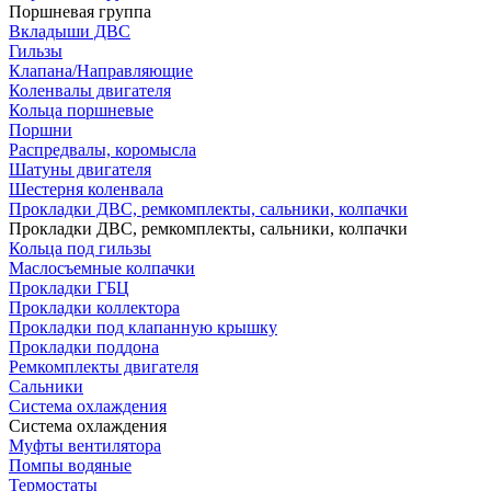
Поршневая группа
Вкладыши ДВС
Гильзы
Клапана/Направляющие
Коленвалы двигателя
Кольца поршневые
Поршни
Распредвалы, коромысла
Шатуны двигателя
Шестерня коленвала
Прокладки ДВС, ремкомплекты, сальники, колпачки
Прокладки ДВС, ремкомплекты, сальники, колпачки
Кольца под гильзы
Маслосъемные колпачки
Прокладки ГБЦ
Прокладки коллектора
Прокладки под клапанную крышку
Прокладки поддона
Ремкомплекты двигателя
Сальники
Система охлаждения
Система охлаждения
Муфты вентилятора
Помпы водяные
Термостаты