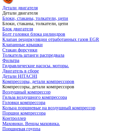
Детали двигателя
Детали двигателя
Блоки, стаканы, толкатели, цепи
Блоки, стаканы, толкатели, цепи
Блок двигателя
Болт головки блока цилиндров
Клапан рециркуляции отработанных газов EGR
Клапанные крышки
Стакан форсунки
Толкатель штанги распредвала
Фильтра
Гидравлические насосы. моторы.
Двигатель в сборе
Детали HITACHI
Компрессоры, детали компрессоров
Компрессоры, детали компрессоров
Воздушный компрессор
Гильза воздушного компрессора
Головки компрессора
Кольца поршневые на воздушный компрессор
Поршни компрессора
Контроллер
Маховики. Венцы маховика.
Поршневая группа