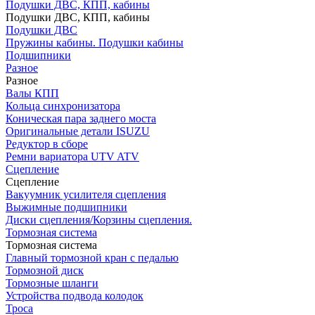
Подушки ДВС, КПП, кабины
Подушки ДВС, КПП, кабины
Подушки ДВС
Пружины кабины. Подушки кабины
Подшипники
Разное
Разное
Валы КПП
Кольца синхронизатора
Коническая пара заднего моста
Оригинальные детали ISUZU
Редуктор в сборе
Ремни вариатора UTV ATV
Сцепление
Сцепление
Вакуумник усилителя сцепления
Выжимные подшипники
Диски сцепления/Корзины сцепления.
Тормозная система
Тормозная система
Главный тормозной кран с педалью
Тормозной диск
Тормозные шланги
Устройства подвода колодок
Троса