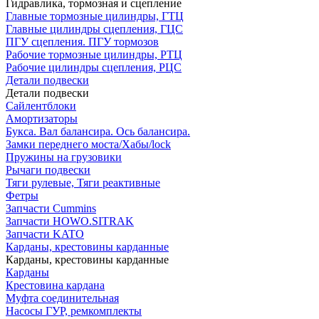
Гидравлика, тормозная и сцепление
Главные тормозные цилиндры, ГТЦ
Главные цилиндры сцепления, ГЦС
ПГУ сцепления. ПГУ тормозов
Рабочие тормозные цилиндры, РТЦ
Рабочие цилиндры сцепления, РЦС
Детали подвески
Детали подвески
Cайлентблоки
Амортизаторы
Букса. Вал балансира. Ось балансира.
Замки переднего моста/Хабы/lock
Пружины на грузовики
Рычаги подвески
Тяги рулевые, Тяги реактивные
Фетры
Запчасти Cummins
Запчасти HOWO.SITRAK
Запчасти KATO
Карданы, крестовины карданные
Карданы, крестовины карданные
Карданы
Крестовина кардана
Муфта соединительная
Насосы ГУР, ремкомплекты