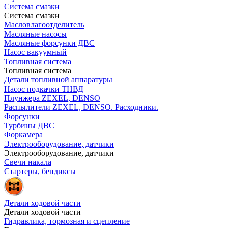
Система смазки
Система смазки
Масловлагоотделитель
Масляные насосы
Масляные форсунки ДВС
Насос вакуумный
Топливная система
Топливная система
Детали топливной аппаратуры
Насос подкачки ТНВД
Плунжера ZEXEL, DENSO
Распылители ZEXEL, DENSO. Расходники.
Форсунки
Турбины ДВС
Форкамера
Электрооборудование, датчики
Электрооборудование, датчики
Свечи накала
Стартеры, бендиксы
Детали ходовой части
Детали ходовой части
Гидравлика, тормозная и сцепление