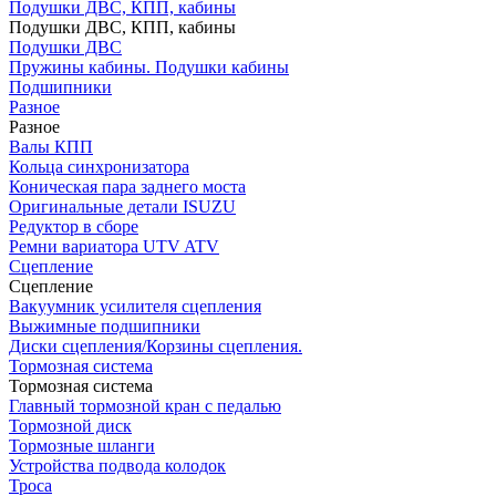
Подушки ДВС, КПП, кабины
Подушки ДВС, КПП, кабины
Подушки ДВС
Пружины кабины. Подушки кабины
Подшипники
Разное
Разное
Валы КПП
Кольца синхронизатора
Коническая пара заднего моста
Оригинальные детали ISUZU
Редуктор в сборе
Ремни вариатора UTV ATV
Сцепление
Сцепление
Вакуумник усилителя сцепления
Выжимные подшипники
Диски сцепления/Корзины сцепления.
Тормозная система
Тормозная система
Главный тормозной кран с педалью
Тормозной диск
Тормозные шланги
Устройства подвода колодок
Троса