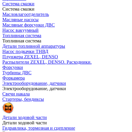
Система смазки
Система смазки
Масловлагоотделитель
Масляные насосы
Масляные форсунки ДВС
Насос вакуумный
Топливная система
Топливная система
Детали топливной аппаратуры
Насос подкачки ТНВД
Плунжера ZEXEL, DENSO
Распылители ZEXEL, DENSO. Расходники.
Форсунки
Турбины ДВС
Форкамера
Электрооборудование, датчики
Электрооборудование, датчики
Свечи накала
Стартеры, бендиксы
Детали ходовой части
Детали ходовой части
Гидравлика, тормозная и сцепление