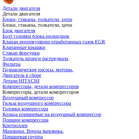
Детали двигателя
Детали двигателя
Блоки, стаканы, толкатели, цепи
Блоки, стаканы, толкатели, цепи
Блок двигателя
Болт головки блока цилиндров
Клапан рециркуляции отработанных газов EGR
Клапанные крышки
Стакан форсунки
Толкатель штанги распредвала
Фильтра
Гидравлические насосы. моторы.
Двигатель в сборе
Детали HITACHI
Компрессоры, детали компрессоров
Компрессоры, детали компрессоров
Воздушный компрессор
Гильза воздушного компрессора
Головки компрессора
Кольца поршневые на воздушный компрессор
Поршни компрессора
Контроллер
Маховики. Венцы маховика.
Поршневая группа