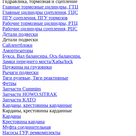
Гидравлика, тормозная и сцепление
Главные тормозные цилиндры, ГТЦ
Главные цилиндры сцепления, ГЦС
ПГУ сцепления. ПГУ тормозов
Рабочие тормозные цилиндры, РТЦ
Рабочие цилиндры сцепления, РЦС
Детали подвески
Детали подвески
Cайлентблоки
Амортизаторы
Букса. Вал балансира. Ось балансира.
Замки переднего моста/Хабы/lock
Пружины на грузовики
Рычаги подвески
Тяги рулевые, Тяги реактивные
Фетры
Запчасти Cummins
Запчасти HOWO.SITRAK
Запчасти KATO
Карданы, крестовины карданные
Карданы, крестовины карданные
Карданы
Крестовина кардана
Муфта соединительная
Насосы ГУР, ремкомплекты