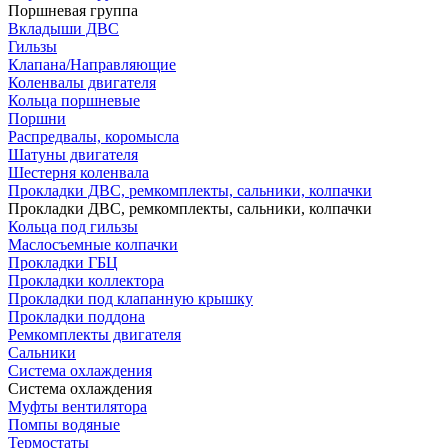
Поршневая группа
Вкладыши ДВС
Гильзы
Клапана/Направляющие
Коленвалы двигателя
Кольца поршневые
Поршни
Распредвалы, коромысла
Шатуны двигателя
Шестерня коленвала
Прокладки ДВС, ремкомплекты, сальники, колпачки
Прокладки ДВС, ремкомплекты, сальники, колпачки
Кольца под гильзы
Маслосъемные колпачки
Прокладки ГБЦ
Прокладки коллектора
Прокладки под клапанную крышку
Прокладки поддона
Ремкомплекты двигателя
Сальники
Система охлаждения
Система охлаждения
Муфты вентилятора
Помпы водяные
Термостаты