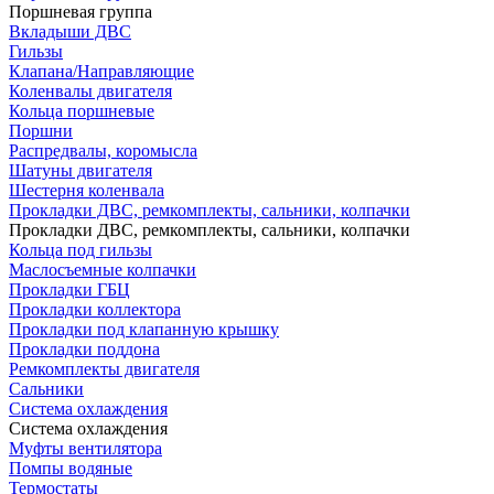
Поршневая группа
Вкладыши ДВС
Гильзы
Клапана/Направляющие
Коленвалы двигателя
Кольца поршневые
Поршни
Распредвалы, коромысла
Шатуны двигателя
Шестерня коленвала
Прокладки ДВС, ремкомплекты, сальники, колпачки
Прокладки ДВС, ремкомплекты, сальники, колпачки
Кольца под гильзы
Маслосъемные колпачки
Прокладки ГБЦ
Прокладки коллектора
Прокладки под клапанную крышку
Прокладки поддона
Ремкомплекты двигателя
Сальники
Система охлаждения
Система охлаждения
Муфты вентилятора
Помпы водяные
Термостаты