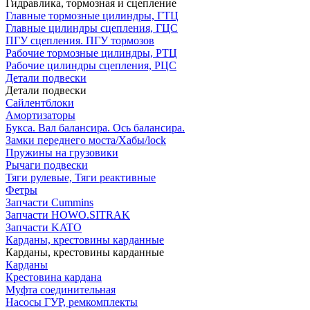
Гидравлика, тормозная и сцепление
Главные тормозные цилиндры, ГТЦ
Главные цилиндры сцепления, ГЦС
ПГУ сцепления. ПГУ тормозов
Рабочие тормозные цилиндры, РТЦ
Рабочие цилиндры сцепления, РЦС
Детали подвески
Детали подвески
Cайлентблоки
Амортизаторы
Букса. Вал балансира. Ось балансира.
Замки переднего моста/Хабы/lock
Пружины на грузовики
Рычаги подвески
Тяги рулевые, Тяги реактивные
Фетры
Запчасти Cummins
Запчасти HOWO.SITRAK
Запчасти KATO
Карданы, крестовины карданные
Карданы, крестовины карданные
Карданы
Крестовина кардана
Муфта соединительная
Насосы ГУР, ремкомплекты