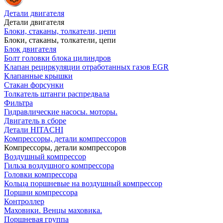
Детали двигателя
Детали двигателя
Блоки, стаканы, толкатели, цепи
Блоки, стаканы, толкатели, цепи
Блок двигателя
Болт головки блока цилиндров
Клапан рециркуляции отработанных газов EGR
Клапанные крышки
Стакан форсунки
Толкатель штанги распредвала
Фильтра
Гидравлические насосы. моторы.
Двигатель в сборе
Детали HITACHI
Компрессоры, детали компрессоров
Компрессоры, детали компрессоров
Воздушный компрессор
Гильза воздушного компрессора
Головки компрессора
Кольца поршневые на воздушный компрессор
Поршни компрессора
Контроллер
Маховики. Венцы маховика.
Поршневая группа