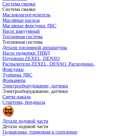
Система смазки
Система смазки
Масловлагоотделитель
Масляные насосы
Масляные форсунки ДВС
Насос вакуумный
Топливная система
Топливная система
Детали топливной аппаратуры
Насос подкачки ТНВД
Плунжера ZEXEL, DENSO
Распылители ZEXEL, DENSO. Расходники.
Форсунки
Турбины ДВС
Форкамера
Электрооборудование, датчики
Электрооборудование, датчики
Свечи накала
Стартеры, бендиксы
Детали ходовой части
Детали ходовой части
Гидравлика, тормозная и сцепление