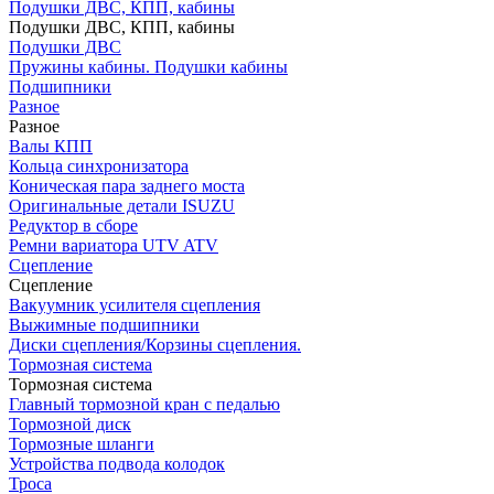
Подушки ДВС, КПП, кабины
Подушки ДВС, КПП, кабины
Подушки ДВС
Пружины кабины. Подушки кабины
Подшипники
Разное
Разное
Валы КПП
Кольца синхронизатора
Коническая пара заднего моста
Оригинальные детали ISUZU
Редуктор в сборе
Ремни вариатора UTV ATV
Сцепление
Сцепление
Вакуумник усилителя сцепления
Выжимные подшипники
Диски сцепления/Корзины сцепления.
Тормозная система
Тормозная система
Главный тормозной кран с педалью
Тормозной диск
Тормозные шланги
Устройства подвода колодок
Троса