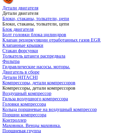
Детали двигателя
Детали двигателя
Блоки, стаканы, толкатели, цепи
Блоки, стаканы, толкатели, цепи
Блок двигателя
Болт головки блока цилиндров
Клапан рециркуляции отработанных газов EGR
Клапанные крышки
Стакан форсунки
Толкатель штанги распредвала
Фильтра
Гидравлические насосы. моторы.
Двигатель в сборе
Детали HITACHI
Компрессоры, детали компрессоров
Компрессоры, детали компрессоров
Воздушный компрессор
Гильза воздушного компрессора
Головки компрессора
Кольца поршневые на воздушный компрессор
Поршни компрессора
Контроллер
Маховики. Венцы маховика.
Поршневая группа