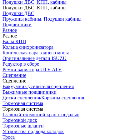
Подушки ДВС, КПП, кабины
Подушки ДВС, КПП, кабины
Подушки ДВС
Пружины кабины. Подушки кабины
Подшипники
Разное
Разное
Валы КПП
Кольца синхронизатора
Коническая пара заднего моста
Оригинальные детали ISUZU
Редуктор в сборе
Ремни вариатора UTV ATV
Сцепление
Сцепление
Вакуумник усилителя сцепления
Выжимные подшипники
Диски сцепления/Корзины сцепления.
Тормозная система
Тормозная система
Главный тормозной кран с педалью
Тормозной диск
Тормозные шланги
Устройства подвода колодок
Троса