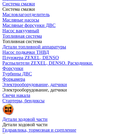
Система смазки
Система смазки
Масловлагоотделитель
Масляные насосы
Масляные форсунки ДВС
Насос вакуумный
Топливная система
Топливная система
Детали топливной аппаратуры
Насос подкачки ТНВД
Плунжера ZEXEL, DENSO
Распылители ZEXEL, DENSO. Расходники.
Форсунки
Турбины ДВС
Форкамера
Электрооборудование, датчики
Электрооборудование, датчики
Свечи накала
Стартеры, бендиксы
Детали ходовой части
Детали ходовой части
Гидравлика, тормозная и сцепление