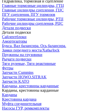
Гидравлика, тормозная и сцепление
Главные тормозные цилиндры, ГТЦ
Главные цилиндры сцепления, ГЦС
ПГУ сцепления. ПГУ тормозов
Рабочие тормозные цилиндры, РТЦ
Рабочие цилиндры сцепления, РЦС
Детали подвески
Детали подвески
Cайлентблоки
Амортизаторы
Букса. Вал балансира. Ось балансира.
Замки переднего моста/Хабы/lock
Пружины на грузовики
Рычаги подвески
Тяги рулевые, Тяги реактивные
Фетры
Запчасти Cummins
Запчасти HOWO.SITRAK
Запчасти KATO
Карданы, крестовины карданные
Карданы, крестовины карданные
Карданы
Крестовина кардана
Муфта соединительная
Насосы ГУР, ремкомплекты