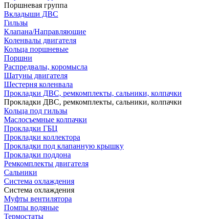
Поршневая группа
Вкладыши ДВС
Гильзы
Клапана/Направляющие
Коленвалы двигателя
Кольца поршневые
Поршни
Распредвалы, коромысла
Шатуны двигателя
Шестерня коленвала
Прокладки ДВС, ремкомплекты, сальники, колпачки
Прокладки ДВС, ремкомплекты, сальники, колпачки
Кольца под гильзы
Маслосъемные колпачки
Прокладки ГБЦ
Прокладки коллектора
Прокладки под клапанную крышку
Прокладки поддона
Ремкомплекты двигателя
Сальники
Система охлаждения
Система охлаждения
Муфты вентилятора
Помпы водяные
Термостаты