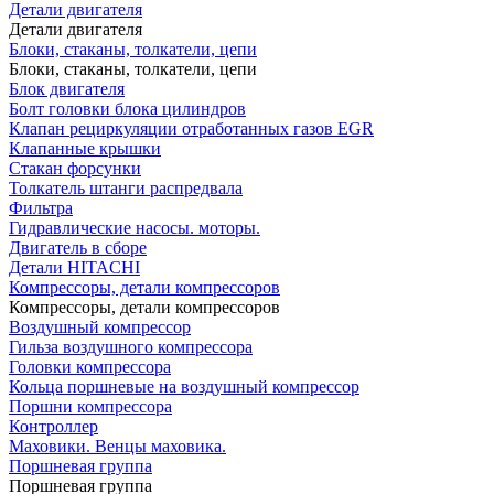
Детали двигателя
Детали двигателя
Блоки, стаканы, толкатели, цепи
Блоки, стаканы, толкатели, цепи
Блок двигателя
Болт головки блока цилиндров
Клапан рециркуляции отработанных газов EGR
Клапанные крышки
Стакан форсунки
Толкатель штанги распредвала
Фильтра
Гидравлические насосы. моторы.
Двигатель в сборе
Детали HITACHI
Компрессоры, детали компрессоров
Компрессоры, детали компрессоров
Воздушный компрессор
Гильза воздушного компрессора
Головки компрессора
Кольца поршневые на воздушный компрессор
Поршни компрессора
Контроллер
Маховики. Венцы маховика.
Поршневая группа
Поршневая группа