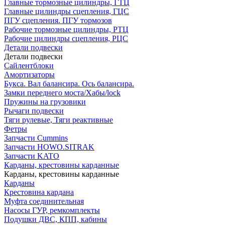
Главные тормозные цилиндры, ГТЦ
Главные цилиндры сцепления, ГЦС
ПГУ сцепления. ПГУ тормозов
Рабочие тормозные цилиндры, РТЦ
Рабочие цилиндры сцепления, РЦС
Детали подвески
Детали подвески
Cайлентблоки
Амортизаторы
Букса. Вал балансира. Ось балансира.
Замки переднего моста/Хабы/lock
Пружины на грузовики
Рычаги подвески
Тяги рулевые, Тяги реактивные
Фетры
Запчасти Cummins
Запчасти HOWO.SITRAK
Запчасти KATO
Карданы, крестовины карданные
Карданы, крестовины карданные
Карданы
Крестовина кардана
Муфта соединительная
Насосы ГУР, ремкомплекты
Подушки ДВС, КПП, кабины