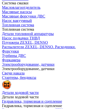
Система смазки
Масловлагоотделитель
Масляные насосы
Масляные форсунки ДВС
Насос вакуумный
Топливная система
Топливная система
Детали топливной аппаратуры
Насос подкачки ТНВД
Плунжера ZEXEL, DENSO
Распылители ZEXEL, DENSO. Расходники.
Форсунки
Турбины ДВС
Форкамера
Электрооборудование, датчики
Электрооборудование, датчики
Свечи накала
Стартеры, бендиксы
Детали ходовой части
Детали ходовой части
Гидравлика, тормозная и сцепление
Гидравлика, тормозная и сцепление