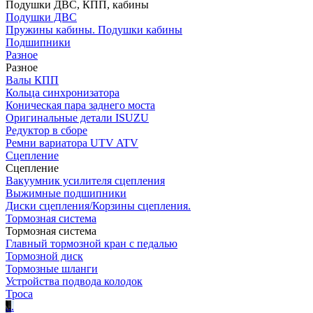
Подушки ДВС, КПП, кабины
Подушки ДВС
Пружины кабины. Подушки кабины
Подшипники
Разное
Разное
Валы КПП
Кольца синхронизатора
Коническая пара заднего моста
Оригинальные детали ISUZU
Редуктор в сборе
Ремни вариатора UTV ATV
Сцепление
Сцепление
Вакуумник усилителя сцепления
Выжимные подшипники
Диски сцепления/Корзины сцепления.
Тормозная система
Тормозная система
Главный тормозной кран с педалью
Тормозной диск
Тормозные шланги
Устройства подвода колодок
Троса
.
.
.