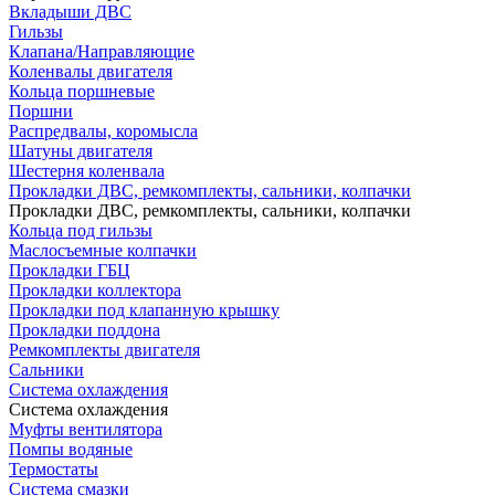
Вкладыши ДВС
Гильзы
Клапана/Направляющие
Коленвалы двигателя
Кольца поршневые
Поршни
Распредвалы, коромысла
Шатуны двигателя
Шестерня коленвала
Прокладки ДВС, ремкомплекты, сальники, колпачки
Прокладки ДВС, ремкомплекты, сальники, колпачки
Кольца под гильзы
Маслосъемные колпачки
Прокладки ГБЦ
Прокладки коллектора
Прокладки под клапанную крышку
Прокладки поддона
Ремкомплекты двигателя
Сальники
Система охлаждения
Система охлаждения
Муфты вентилятора
Помпы водяные
Термостаты
Система смазки