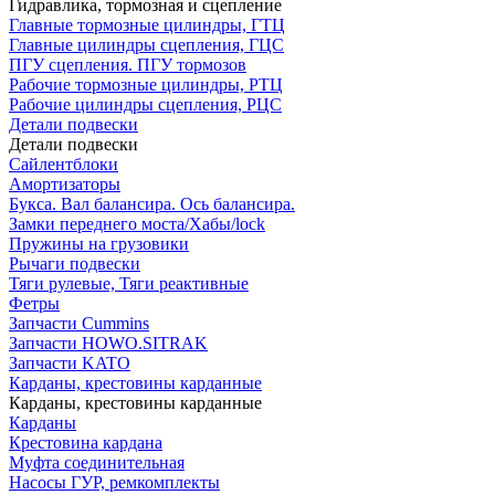
Гидравлика, тормозная и сцепление
Главные тормозные цилиндры, ГТЦ
Главные цилиндры сцепления, ГЦС
ПГУ сцепления. ПГУ тормозов
Рабочие тормозные цилиндры, РТЦ
Рабочие цилиндры сцепления, РЦС
Детали подвески
Детали подвески
Cайлентблоки
Амортизаторы
Букса. Вал балансира. Ось балансира.
Замки переднего моста/Хабы/lock
Пружины на грузовики
Рычаги подвески
Тяги рулевые, Тяги реактивные
Фетры
Запчасти Cummins
Запчасти HOWO.SITRAK
Запчасти KATO
Карданы, крестовины карданные
Карданы, крестовины карданные
Карданы
Крестовина кардана
Муфта соединительная
Насосы ГУР, ремкомплекты