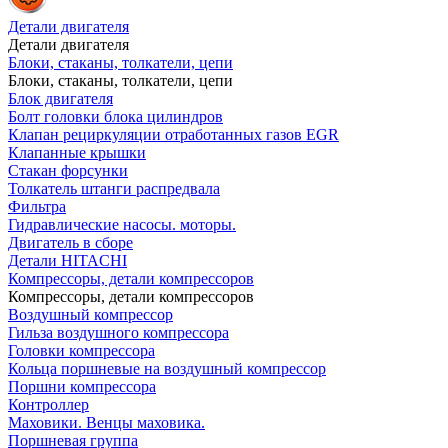
Детали двигателя
Детали двигателя
Блоки, стаканы, толкатели, цепи
Блоки, стаканы, толкатели, цепи
Блок двигателя
Болт головки блока цилиндров
Клапан рециркуляции отработанных газов EGR
Клапанные крышки
Стакан форсунки
Толкатель штанги распредвала
Фильтра
Гидравлические насосы. моторы.
Двигатель в сборе
Детали HITACHI
Компрессоры, детали компрессоров
Компрессоры, детали компрессоров
Воздушный компрессор
Гильза воздушного компрессора
Головки компрессора
Кольца поршневые на воздушный компрессор
Поршни компрессора
Контроллер
Маховики. Венцы маховика.
Поршневая группа