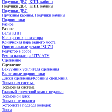
Подушки ДВС, КПП, кабины
Подушки ДВС, КПП, кабины
Подушки ДВС
Пружины кабины. Подушки кабины
Подшипники
Разное
Разное
Валы КПП
Кольца синхронизатора
Коническая пара заднего моста
Оригинальные детали ISUZU
Редуктор в сборе
Ремни вариатора UTV ATV
Сцепление
Сцепление
Вакуумник усилителя сцепления
Выжимные подшипники
Диски сцепления/Корзины сцепления.
Тормозная система
Тормозная система
Главный тормозной кран с педалью
Тормозной диск
Тормозные шланги
Устройства подвода колодок
Троса