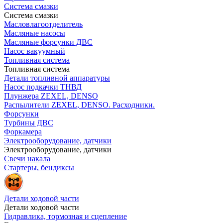
Система смазки
Система смазки
Масловлагоотделитель
Масляные насосы
Масляные форсунки ДВС
Насос вакуумный
Топливная система
Топливная система
Детали топливной аппаратуры
Насос подкачки ТНВД
Плунжера ZEXEL, DENSO
Распылители ZEXEL, DENSO. Расходники.
Форсунки
Турбины ДВС
Форкамера
Электрооборудование, датчики
Электрооборудование, датчики
Свечи накала
Стартеры, бендиксы
Детали ходовой части
Детали ходовой части
Гидравлика, тормозная и сцепление