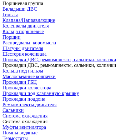
Поршневая группа
Вкладыши ДВС
Гильзы
Клапана/Направляющие
Коленвалы двигателя
Кольца поршневые
Поршни
Распредвалы, коромысла
Шатуны двигателя
Шестерня коленвала
Прокладки ДВС, ремкомплекты, сальники, колпачки
Прокладки ДВС, ремкомплекты, сальники, колпачки
Кольца под гильзы
Маслосъемные колпачки
Прокладки ГБЦ
Прокладки коллектора
Прокладки под клапанную крышку
Прокладки поддона
Ремкомплекты двигателя
Сальники
Система охлаждения
Система охлаждения
Муфты вентилятора
Помпы водяные
Термостаты