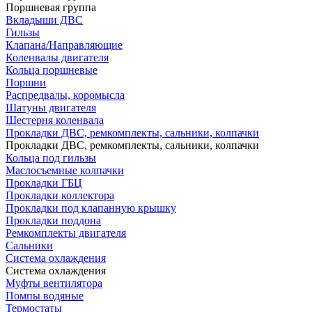
Поршневая группа
Вкладыши ДВС
Гильзы
Клапана/Направляющие
Коленвалы двигателя
Кольца поршневые
Поршни
Распредвалы, коромысла
Шатуны двигателя
Шестерня коленвала
Прокладки ДВС, ремкомплекты, сальники, колпачки
Прокладки ДВС, ремкомплекты, сальники, колпачки
Кольца под гильзы
Маслосъемные колпачки
Прокладки ГБЦ
Прокладки коллектора
Прокладки под клапанную крышку
Прокладки поддона
Ремкомплекты двигателя
Сальники
Система охлаждения
Система охлаждения
Муфты вентилятора
Помпы водяные
Термостаты