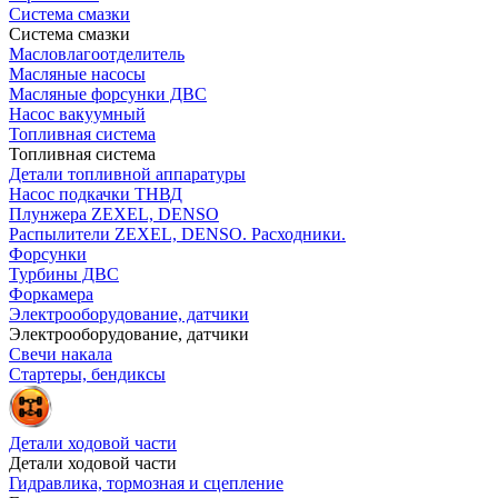
Система смазки
Система смазки
Масловлагоотделитель
Масляные насосы
Масляные форсунки ДВС
Насос вакуумный
Топливная система
Топливная система
Детали топливной аппаратуры
Насос подкачки ТНВД
Плунжера ZEXEL, DENSO
Распылители ZEXEL, DENSO. Расходники.
Форсунки
Турбины ДВС
Форкамера
Электрооборудование, датчики
Электрооборудование, датчики
Свечи накала
Стартеры, бендиксы
Детали ходовой части
Детали ходовой части
Гидравлика, тормозная и сцепление