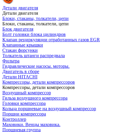
Детали двигателя
Детали двигателя
Блоки, стаканы, толкатели, цепи
Блоки, стаканы, толкатели, цепи
Блок двигателя
Болт головки блока цилиндров
Клапан рециркуляции отработанных газов EGR
Клапанные крышки
Стакан форсунки
Толкатель штанги распредвала
Фильтра
Гидравлические насосы. моторы.
Двигатель в сборе
Детали HITACHI
Компрессоры, детали компрессоров
Компрессоры, детали компрессоров
Воздушный компрессор
Гильза воздушного компрессора
Головки компрессора
Кольца поршневые на воздушный компрессор
Поршни компрессора
Контроллер
Маховики. Венцы маховика.
Поршневая группа