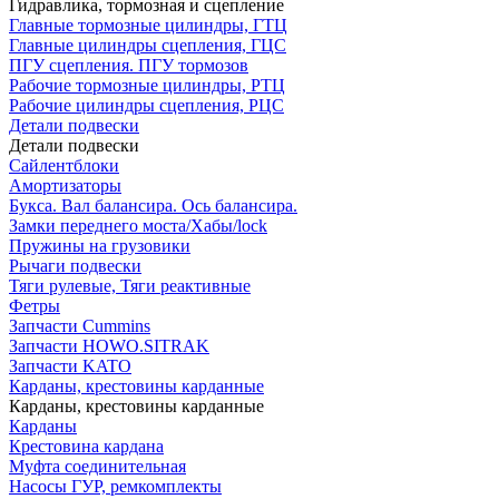
Гидравлика, тормозная и сцепление
Главные тормозные цилиндры, ГТЦ
Главные цилиндры сцепления, ГЦС
ПГУ сцепления. ПГУ тормозов
Рабочие тормозные цилиндры, РТЦ
Рабочие цилиндры сцепления, РЦС
Детали подвески
Детали подвески
Cайлентблоки
Амортизаторы
Букса. Вал балансира. Ось балансира.
Замки переднего моста/Хабы/lock
Пружины на грузовики
Рычаги подвески
Тяги рулевые, Тяги реактивные
Фетры
Запчасти Cummins
Запчасти HOWO.SITRAK
Запчасти KATO
Карданы, крестовины карданные
Карданы, крестовины карданные
Карданы
Крестовина кардана
Муфта соединительная
Насосы ГУР, ремкомплекты