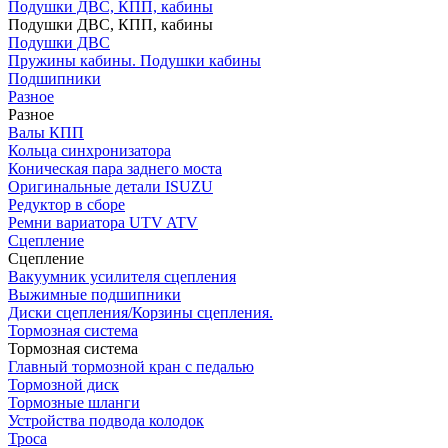
Подушки ДВС, КПП, кабины
Подушки ДВС, КПП, кабины
Подушки ДВС
Пружины кабины. Подушки кабины
Подшипники
Разное
Разное
Валы КПП
Кольца синхронизатора
Коническая пара заднего моста
Оригинальные детали ISUZU
Редуктор в сборе
Ремни вариатора UTV ATV
Сцепление
Сцепление
Вакуумник усилителя сцепления
Выжимные подшипники
Диски сцепления/Корзины сцепления.
Тормозная система
Тормозная система
Главный тормозной кран с педалью
Тормозной диск
Тормозные шланги
Устройства подвода колодок
Троса