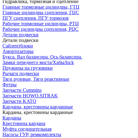
Гидравлика, тормозная и сцепление
Главные тормозные цилиндры, ГТЦ
Главные цилиндры сцепления, ГЦС
ПГУ сцепления. ПГУ тормозов
Рабочие тормозные цилиндры, РТЦ
Рабочие цилиндры сцепления, РЦС
Детали подвески
Детали подвески
Cайлентблоки
Амортизаторы
Букса. Вал балансира. Ось балансира.
Замки переднего моста/Хабы/lock
Пружины на грузовики
Рычаги подвески
Тяги рулевые, Тяги реактивные
Фетры
Запчасти Cummins
Запчасти HOWO.SITRAK
Запчасти KATO
Карданы, крестовины карданные
Карданы, крестовины карданные
Карданы
Крестовина кардана
Муфта соединительная
Насосы ГУР, ремкомплекты