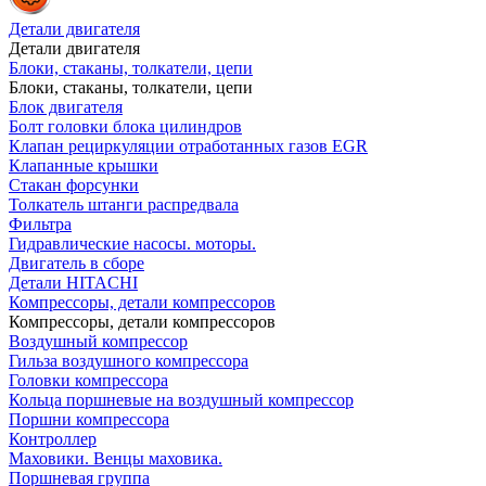
Детали двигателя
Детали двигателя
Блоки, стаканы, толкатели, цепи
Блоки, стаканы, толкатели, цепи
Блок двигателя
Болт головки блока цилиндров
Клапан рециркуляции отработанных газов EGR
Клапанные крышки
Стакан форсунки
Толкатель штанги распредвала
Фильтра
Гидравлические насосы. моторы.
Двигатель в сборе
Детали HITACHI
Компрессоры, детали компрессоров
Компрессоры, детали компрессоров
Воздушный компрессор
Гильза воздушного компрессора
Головки компрессора
Кольца поршневые на воздушный компрессор
Поршни компрессора
Контроллер
Маховики. Венцы маховика.
Поршневая группа