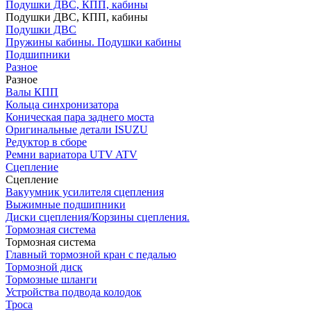
Подушки ДВС, КПП, кабины
Подушки ДВС, КПП, кабины
Подушки ДВС
Пружины кабины. Подушки кабины
Подшипники
Разное
Разное
Валы КПП
Кольца синхронизатора
Коническая пара заднего моста
Оригинальные детали ISUZU
Редуктор в сборе
Ремни вариатора UTV ATV
Сцепление
Сцепление
Вакуумник усилителя сцепления
Выжимные подшипники
Диски сцепления/Корзины сцепления.
Тормозная система
Тормозная система
Главный тормозной кран с педалью
Тормозной диск
Тормозные шланги
Устройства подвода колодок
Троса