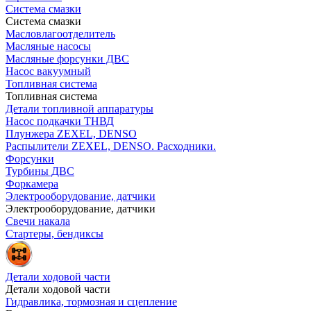
Система смазки
Система смазки
Масловлагоотделитель
Масляные насосы
Масляные форсунки ДВС
Насос вакуумный
Топливная система
Топливная система
Детали топливной аппаратуры
Насос подкачки ТНВД
Плунжера ZEXEL, DENSO
Распылители ZEXEL, DENSO. Расходники.
Форсунки
Турбины ДВС
Форкамера
Электрооборудование, датчики
Электрооборудование, датчики
Свечи накала
Стартеры, бендиксы
Детали ходовой части
Детали ходовой части
Гидравлика, тормозная и сцепление