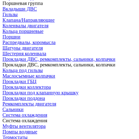
Поршневая группа
Вкладыши ДВС
Гильзы
Клапана/Направляющие
Коленвалы двигателя
Кольца поршневые
Поршни
Распредвалы, коромысла
Шатуны двигателя
Шестерня коленвала
Прокладки ДВС, ремкомплекты, сальники, колпачки
Прокладки ДВС, ремкомплекты, сальники, колпачки
Кольца под гильзы
Маслосъемные колпачки
Прокладки ГБЦ
Прокладки коллектора
Прокладки под клапанную крышку
Прокладки поддона
Ремкомплекты двигателя
Сальники
Система охлаждения
Система охлаждения
Муфты вентилятора
Помпы водяные
Термостаты