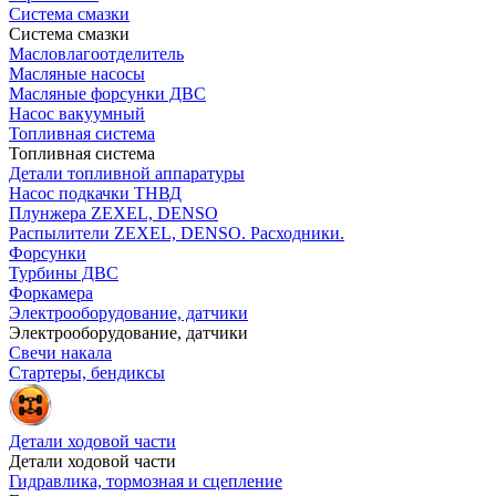
Система смазки
Система смазки
Масловлагоотделитель
Масляные насосы
Масляные форсунки ДВС
Насос вакуумный
Топливная система
Топливная система
Детали топливной аппаратуры
Насос подкачки ТНВД
Плунжера ZEXEL, DENSO
Распылители ZEXEL, DENSO. Расходники.
Форсунки
Турбины ДВС
Форкамера
Электрооборудование, датчики
Электрооборудование, датчики
Свечи накала
Стартеры, бендиксы
Детали ходовой части
Детали ходовой части
Гидравлика, тормозная и сцепление