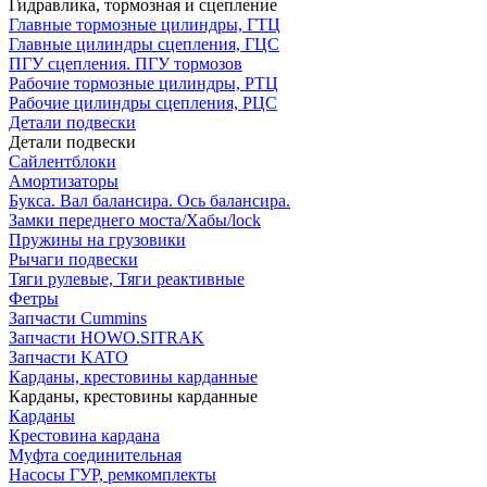
Гидравлика, тормозная и сцепление
Главные тормозные цилиндры, ГТЦ
Главные цилиндры сцепления, ГЦС
ПГУ сцепления. ПГУ тормозов
Рабочие тормозные цилиндры, РТЦ
Рабочие цилиндры сцепления, РЦС
Детали подвески
Детали подвески
Cайлентблоки
Амортизаторы
Букса. Вал балансира. Ось балансира.
Замки переднего моста/Хабы/lock
Пружины на грузовики
Рычаги подвески
Тяги рулевые, Тяги реактивные
Фетры
Запчасти Cummins
Запчасти HOWO.SITRAK
Запчасти KATO
Карданы, крестовины карданные
Карданы, крестовины карданные
Карданы
Крестовина кардана
Муфта соединительная
Насосы ГУР, ремкомплекты