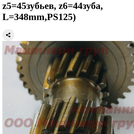
z5=45зубьев, z6=44зуба,
L=348mm,PS125)