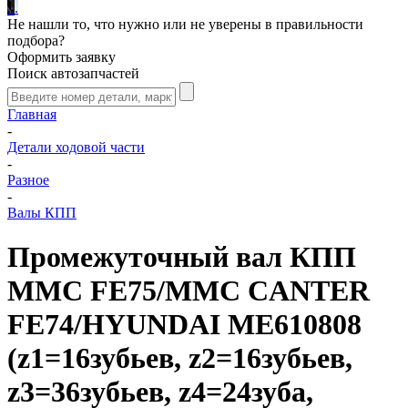
.
.
.
Не нашли то, что нужно или не уверены в правильности
подбора?
Оформить заявку
Поиск автозапчастей
Главная
-
Детали ходовой части
-
Разное
-
Валы КПП
Промежуточный вал КПП
MMC FE75/MMC CANTER
FE74/HYUNDAI ME610808
(z1=16зубьев, z2=16зубьев,
z3=36зубьев, z4=24зуба,