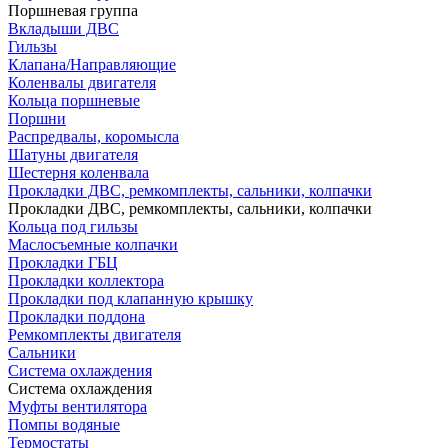
Поршневая группа
Вкладыши ДВС
Гильзы
Клапана/Направляющие
Коленвалы двигателя
Кольца поршневые
Поршни
Распредвалы, коромысла
Шатуны двигателя
Шестерня коленвала
Прокладки ДВС, ремкомплекты, сальники, колпачки
Прокладки ДВС, ремкомплекты, сальники, колпачки
Кольца под гильзы
Маслосъемные колпачки
Прокладки ГБЦ
Прокладки коллектора
Прокладки под клапанную крышку
Прокладки поддона
Ремкомплекты двигателя
Сальники
Система охлаждения
Система охлаждения
Муфты вентилятора
Помпы водяные
Термостаты