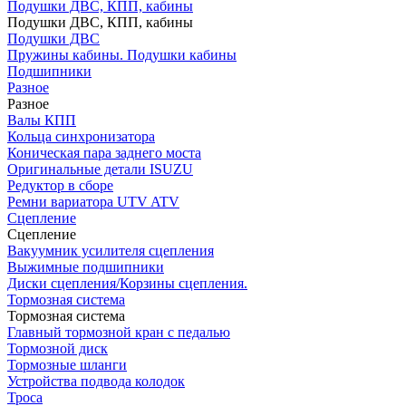
Подушки ДВС, КПП, кабины
Подушки ДВС, КПП, кабины
Подушки ДВС
Пружины кабины. Подушки кабины
Подшипники
Разное
Разное
Валы КПП
Кольца синхронизатора
Коническая пара заднего моста
Оригинальные детали ISUZU
Редуктор в сборе
Ремни вариатора UTV ATV
Сцепление
Сцепление
Вакуумник усилителя сцепления
Выжимные подшипники
Диски сцепления/Корзины сцепления.
Тормозная система
Тормозная система
Главный тормозной кран с педалью
Тормозной диск
Тормозные шланги
Устройства подвода колодок
Троса