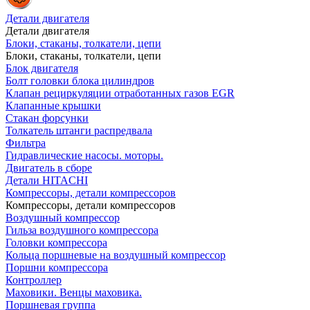
Детали двигателя
Детали двигателя
Блоки, стаканы, толкатели, цепи
Блоки, стаканы, толкатели, цепи
Блок двигателя
Болт головки блока цилиндров
Клапан рециркуляции отработанных газов EGR
Клапанные крышки
Стакан форсунки
Толкатель штанги распредвала
Фильтра
Гидравлические насосы. моторы.
Двигатель в сборе
Детали HITACHI
Компрессоры, детали компрессоров
Компрессоры, детали компрессоров
Воздушный компрессор
Гильза воздушного компрессора
Головки компрессора
Кольца поршневые на воздушный компрессор
Поршни компрессора
Контроллер
Маховики. Венцы маховика.
Поршневая группа