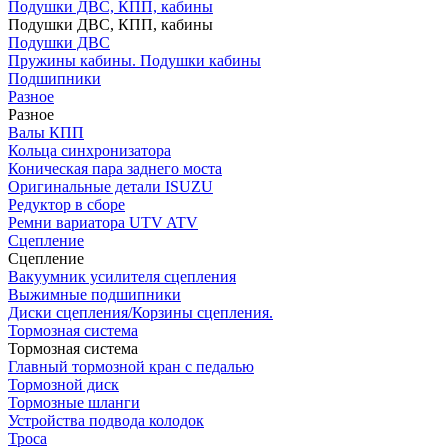
Подушки ДВС, КПП, кабины
Подушки ДВС, КПП, кабины
Подушки ДВС
Пружины кабины. Подушки кабины
Подшипники
Разное
Разное
Валы КПП
Кольца синхронизатора
Коническая пара заднего моста
Оригинальные детали ISUZU
Редуктор в сборе
Ремни вариатора UTV ATV
Сцепление
Сцепление
Вакуумник усилителя сцепления
Выжимные подшипники
Диски сцепления/Корзины сцепления.
Тормозная система
Тормозная система
Главный тормозной кран с педалью
Тормозной диск
Тормозные шланги
Устройства подвода колодок
Троса