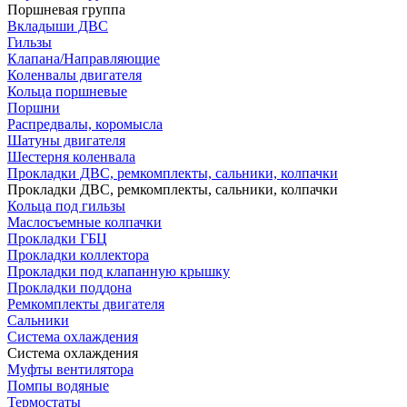
Поршневая группа
Вкладыши ДВС
Гильзы
Клапана/Направляющие
Коленвалы двигателя
Кольца поршневые
Поршни
Распредвалы, коромысла
Шатуны двигателя
Шестерня коленвала
Прокладки ДВС, ремкомплекты, сальники, колпачки
Прокладки ДВС, ремкомплекты, сальники, колпачки
Кольца под гильзы
Маслосъемные колпачки
Прокладки ГБЦ
Прокладки коллектора
Прокладки под клапанную крышку
Прокладки поддона
Ремкомплекты двигателя
Сальники
Система охлаждения
Система охлаждения
Муфты вентилятора
Помпы водяные
Термостаты