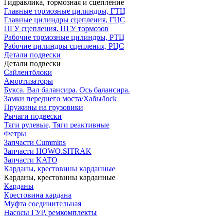
Гидравлика, тормозная и сцепление
Главные тормозные цилиндры, ГТЦ
Главные цилиндры сцепления, ГЦС
ПГУ сцепления. ПГУ тормозов
Рабочие тормозные цилиндры, РТЦ
Рабочие цилиндры сцепления, РЦС
Детали подвески
Детали подвески
Cайлентблоки
Амортизаторы
Букса. Вал балансира. Ось балансира.
Замки переднего моста/Хабы/lock
Пружины на грузовики
Рычаги подвески
Тяги рулевые, Тяги реактивные
Фетры
Запчасти Cummins
Запчасти HOWO.SITRAK
Запчасти KATO
Карданы, крестовины карданные
Карданы, крестовины карданные
Карданы
Крестовина кардана
Муфта соединительная
Насосы ГУР, ремкомплекты