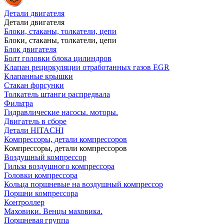
Детали двигателя
Детали двигателя
Блоки, стаканы, толкатели, цепи
Блоки, стаканы, толкатели, цепи
Блок двигателя
Болт головки блока цилиндров
Клапан рециркуляции отработанных газов EGR
Клапанные крышки
Стакан форсунки
Толкатель штанги распредвала
Фильтра
Гидравлические насосы. моторы.
Двигатель в сборе
Детали HITACHI
Компрессоры, детали компрессоров
Компрессоры, детали компрессоров
Воздушный компрессор
Гильза воздушного компрессора
Головки компрессора
Кольца поршневые на воздушный компрессор
Поршни компрессора
Контроллер
Маховики. Венцы маховика.
Поршневая группа