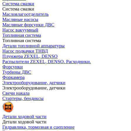
Система смазки
Система смазки
Масловлагоотделитель
Масляные насосы
Масляные форсунки ДВС
Насос вакуумный
Топливная система
Топливная система
Детали топливной аппаратуры
Насос подкачки ТНВД
Плунжера ZEXEL, DENSO
Распылители ZEXEL, DENSO. Расходники.
Форсунки
Турбины ДВС
Форкамера
Электрооборудование, датчики
Электрооборудование, датчики
Свечи накала
Стартеры, бендиксы
Детали ходовой части
Детали ходовой части
Гидравлика, тормозная и сцепление