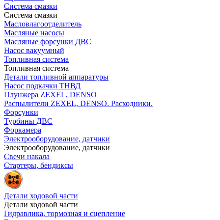
Система смазки
Система смазки
Масловлагоотделитель
Масляные насосы
Масляные форсунки ДВС
Насос вакуумный
Топливная система
Топливная система
Детали топливной аппаратуры
Насос подкачки ТНВД
Плунжера ZEXEL, DENSO
Распылители ZEXEL, DENSO. Расходники.
Форсунки
Турбины ДВС
Форкамера
Электрооборудование, датчики
Электрооборудование, датчики
Свечи накала
Стартеры, бендиксы
Детали ходовой части
Детали ходовой части
Гидравлика, тормозная и сцепление