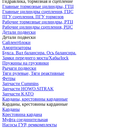
Гидравлика, тормозная и сцепление
Главные тормозные цилиндры, ГТЦ
Главные цилиндры сцепления, ГЦС
ПГУ сцепления. ПГУ тормозов
Рабочие тормозные цилиндры, РТЦ
Рабочие цилиндры сцепления, РЦС
Детали подвески
Детали подвески
Cайлентблоки
Амортизаторы
Букса. Вал балансира. Ось балансира.
Замки переднего моста/Хабы/lock
Пружины на грузовики
Рычаги подвески
Тяги рулевые, Тяги реактивные
Фетры
Запчасти Cummins
Запчасти HOWO.SITRAK
Запчасти KATO
Карданы, крестовины карданные
Карданы, крестовины карданные
Карданы
Крестовина кардана
Муфта соединительная
Насосы ГУР, ремкомплекты