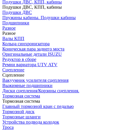
Подушки ДВС, КПП, кабины
Подушки ДВС, КПП, кабины
Подушки ДВС
Пружины кабины. Подушки кабины
Подшипники
Разное
Разное
Валы КПП
Кольца синхронизатора
Коническая пара заднего моста
Оригинальные детали ISUZU
Редуктор в сборе
Ремни вариатора UTV ATV
Сцепление
Сцепление
Вакуумник усилителя сцепления
Выжимные подшипники
Диски сцепления/Корзины сцепления.
Тормозная система
Тормозная система
Главный тормозной кран с педалью
Тормозной диск
Тормозные шланги
Устройства подвода колодок
Троса