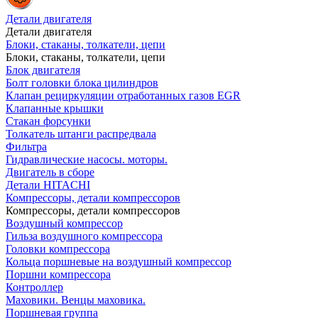
Детали двигателя
Детали двигателя
Блоки, стаканы, толкатели, цепи
Блоки, стаканы, толкатели, цепи
Блок двигателя
Болт головки блока цилиндров
Клапан рециркуляции отработанных газов EGR
Клапанные крышки
Стакан форсунки
Толкатель штанги распредвала
Фильтра
Гидравлические насосы. моторы.
Двигатель в сборе
Детали HITACHI
Компрессоры, детали компрессоров
Компрессоры, детали компрессоров
Воздушный компрессор
Гильза воздушного компрессора
Головки компрессора
Кольца поршневые на воздушный компрессор
Поршни компрессора
Контроллер
Маховики. Венцы маховика.
Поршневая группа