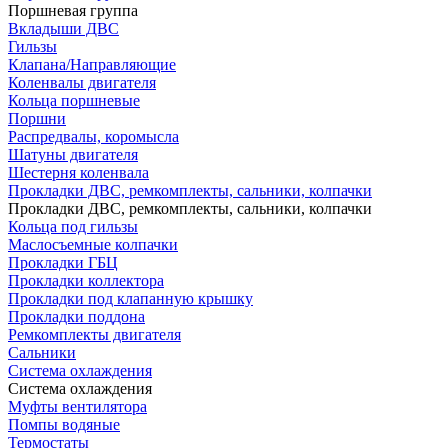
Поршневая группа
Вкладыши ДВС
Гильзы
Клапана/Направляющие
Коленвалы двигателя
Кольца поршневые
Поршни
Распредвалы, коромысла
Шатуны двигателя
Шестерня коленвала
Прокладки ДВС, ремкомплекты, сальники, колпачки
Прокладки ДВС, ремкомплекты, сальники, колпачки
Кольца под гильзы
Маслосъемные колпачки
Прокладки ГБЦ
Прокладки коллектора
Прокладки под клапанную крышку
Прокладки поддона
Ремкомплекты двигателя
Сальники
Система охлаждения
Система охлаждения
Муфты вентилятора
Помпы водяные
Термостаты