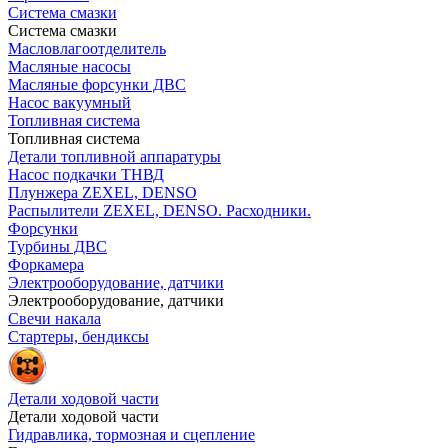
Система смазки
Система смазки
Масловлагоотделитель
Масляные насосы
Масляные форсунки ДВС
Насос вакуумный
Топливная система
Топливная система
Детали топливной аппаратуры
Насос подкачки ТНВД
Плунжера ZEXEL, DENSO
Распылители ZEXEL, DENSO. Расходники.
Форсунки
Турбины ДВС
Форкамера
Электрооборудование, датчики
Электрооборудование, датчики
Свечи накала
Стартеры, бендиксы
Детали ходовой части
Детали ходовой части
Гидравлика, тормозная и сцепление