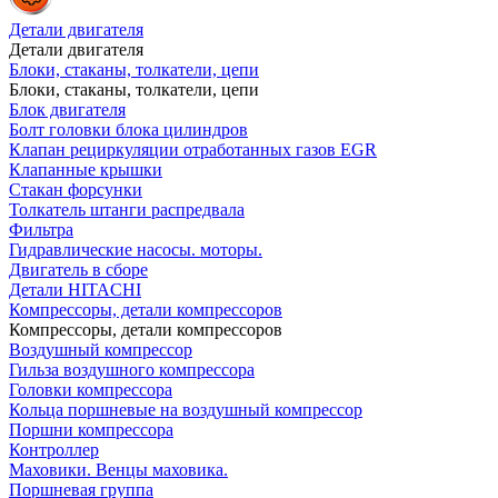
Детали двигателя
Детали двигателя
Блоки, стаканы, толкатели, цепи
Блоки, стаканы, толкатели, цепи
Блок двигателя
Болт головки блока цилиндров
Клапан рециркуляции отработанных газов EGR
Клапанные крышки
Стакан форсунки
Толкатель штанги распредвала
Фильтра
Гидравлические насосы. моторы.
Двигатель в сборе
Детали HITACHI
Компрессоры, детали компрессоров
Компрессоры, детали компрессоров
Воздушный компрессор
Гильза воздушного компрессора
Головки компрессора
Кольца поршневые на воздушный компрессор
Поршни компрессора
Контроллер
Маховики. Венцы маховика.
Поршневая группа