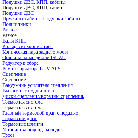
Подушки ДВС, КПП, кабины
Подушки ДВС, КПП, кабины
Подушки ДВС
Пружины кабины. Подушки кабины
Подшипники
Разное
Разное
Валы КПП
Кольца синхронизатора
Коническая пара заднего моста
Оригинальные детали ISUZU
Редуктор в сборе
Ремни вариатора UTV ATV
Сцепление
Сцепление
Вакуумник усилителя сцепления
Выжимные подшипники
Диски сцепления/Корзины сцепления.
Тормозная система
Тормозная система
Главный тормозной кран с педалью
Тормозной диск
Тормозные шланги
Устройства подвода колодок
Троса