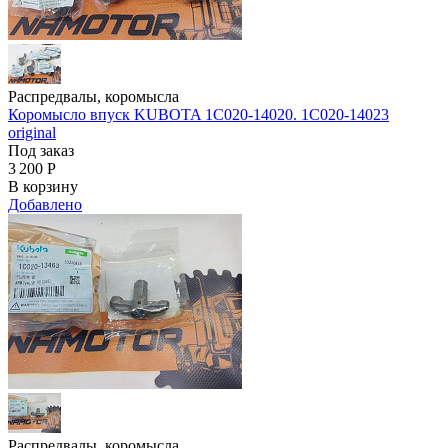
Распредвалы, коромысла
Коромысло впуск KUBOTA 1C020-14020. 1C020-14023
original
Под заказ
3 200
Р
В корзину
Добавлено
Распредвалы, коромысла