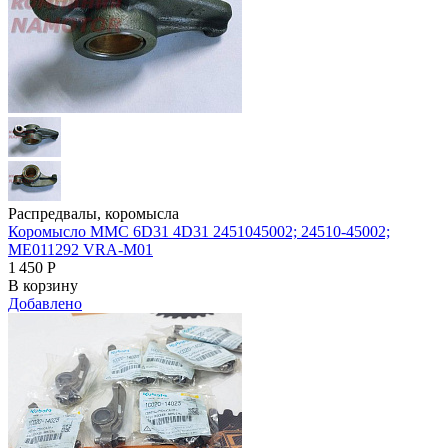
Распредвалы, коромысла
Коромысло MMC 6D31 4D31 2451045002; 24510-45002;
ME011292 VRA-M01
1 450
Р
В корзину
Добавлено