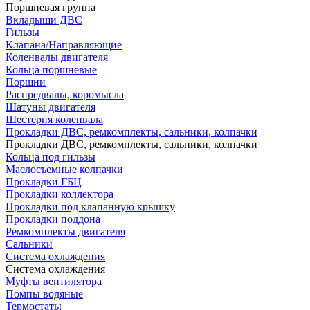
Поршневая группа
Вкладыши ДВС
Гильзы
Клапана/Направляющие
Коленвалы двигателя
Кольца поршневые
Поршни
Распредвалы, коромысла
Шатуны двигателя
Шестерня коленвала
Прокладки ДВС, ремкомплекты, сальники, колпачки
Прокладки ДВС, ремкомплекты, сальники, колпачки
Кольца под гильзы
Маслосъемные колпачки
Прокладки ГБЦ
Прокладки коллектора
Прокладки под клапанную крышку
Прокладки поддона
Ремкомплекты двигателя
Сальники
Система охлаждения
Система охлаждения
Муфты вентилятора
Помпы водяные
Термостаты