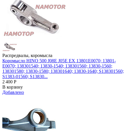
Распредвалы, коромысла
Коромысло HINO 500 J08E J05E EX 13801E0070; 13801-
E0070; 138301540; 13830-1540; 138301560; 13830-1560;
138301580; 13830-1580; 138301640; 13830-1640; S138301560;
S1383-01560; S13830...
2 400
Р
В корзину
Добавлено