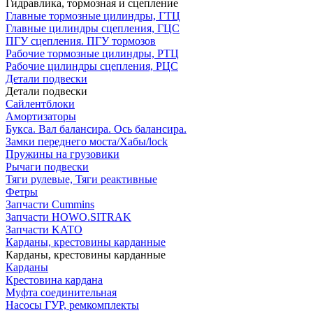
Гидравлика, тормозная и сцепление
Главные тормозные цилиндры, ГТЦ
Главные цилиндры сцепления, ГЦС
ПГУ сцепления. ПГУ тормозов
Рабочие тормозные цилиндры, РТЦ
Рабочие цилиндры сцепления, РЦС
Детали подвески
Детали подвески
Cайлентблоки
Амортизаторы
Букса. Вал балансира. Ось балансира.
Замки переднего моста/Хабы/lock
Пружины на грузовики
Рычаги подвески
Тяги рулевые, Тяги реактивные
Фетры
Запчасти Cummins
Запчасти HOWO.SITRAK
Запчасти KATO
Карданы, крестовины карданные
Карданы, крестовины карданные
Карданы
Крестовина кардана
Муфта соединительная
Насосы ГУР, ремкомплекты