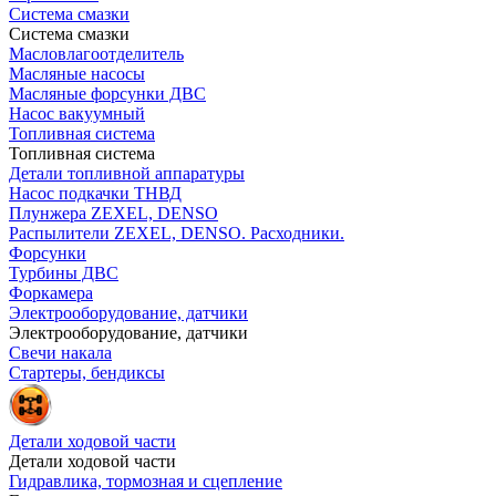
Система смазки
Система смазки
Масловлагоотделитель
Масляные насосы
Масляные форсунки ДВС
Насос вакуумный
Топливная система
Топливная система
Детали топливной аппаратуры
Насос подкачки ТНВД
Плунжера ZEXEL, DENSO
Распылители ZEXEL, DENSO. Расходники.
Форсунки
Турбины ДВС
Форкамера
Электрооборудование, датчики
Электрооборудование, датчики
Свечи накала
Стартеры, бендиксы
Детали ходовой части
Детали ходовой части
Гидравлика, тормозная и сцепление