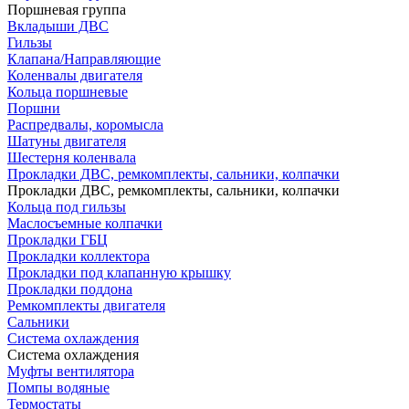
Поршневая группа
Вкладыши ДВС
Гильзы
Клапана/Направляющие
Коленвалы двигателя
Кольца поршневые
Поршни
Распредвалы, коромысла
Шатуны двигателя
Шестерня коленвала
Прокладки ДВС, ремкомплекты, сальники, колпачки
Прокладки ДВС, ремкомплекты, сальники, колпачки
Кольца под гильзы
Маслосъемные колпачки
Прокладки ГБЦ
Прокладки коллектора
Прокладки под клапанную крышку
Прокладки поддона
Ремкомплекты двигателя
Сальники
Система охлаждения
Система охлаждения
Муфты вентилятора
Помпы водяные
Термостаты