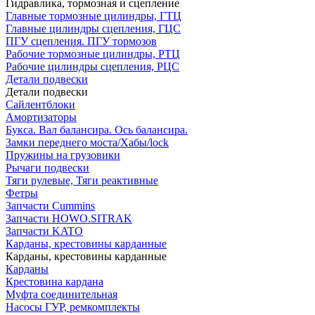
Гидравлика, тормозная и сцепление
Главные тормозные цилиндры, ГТЦ
Главные цилиндры сцепления, ГЦС
ПГУ сцепления. ПГУ тормозов
Рабочие тормозные цилиндры, РТЦ
Рабочие цилиндры сцепления, РЦС
Детали подвески
Детали подвески
Cайлентблоки
Амортизаторы
Букса. Вал балансира. Ось балансира.
Замки переднего моста/Хабы/lock
Пружины на грузовики
Рычаги подвески
Тяги рулевые, Тяги реактивные
Фетры
Запчасти Cummins
Запчасти HOWO.SITRAK
Запчасти KATO
Карданы, крестовины карданные
Карданы, крестовины карданные
Карданы
Крестовина кардана
Муфта соединительная
Насосы ГУР, ремкомплекты