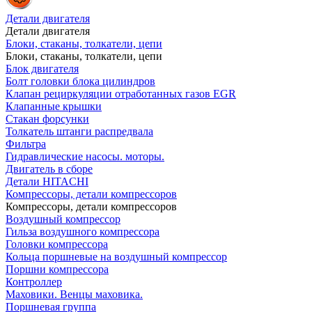
Детали двигателя
Детали двигателя
Блоки, стаканы, толкатели, цепи
Блоки, стаканы, толкатели, цепи
Блок двигателя
Болт головки блока цилиндров
Клапан рециркуляции отработанных газов EGR
Клапанные крышки
Стакан форсунки
Толкатель штанги распредвала
Фильтра
Гидравлические насосы. моторы.
Двигатель в сборе
Детали HITACHI
Компрессоры, детали компрессоров
Компрессоры, детали компрессоров
Воздушный компрессор
Гильза воздушного компрессора
Головки компрессора
Кольца поршневые на воздушный компрессор
Поршни компрессора
Контроллер
Маховики. Венцы маховика.
Поршневая группа