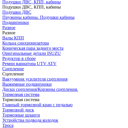
Подушки ДВС, КПП, кабины
Подушки ДВС, КПП, кабины
Подушки ДВС
Пружины кабины. Подушки кабины
Подшипники
Разное
Разное
Валы КПП
Кольца синхронизатора
Коническая пара заднего моста
Оригинальные детали ISUZU
Редуктор в сборе
Ремни вариатора UTV ATV
Сцепление
Сцепление
Вакуумник усилителя сцепления
Выжимные подшипники
Диски сцепления/Корзины сцепления.
Тормозная система
Тормозная система
Главный тормозной кран с педалью
Тормозной диск
Тормозные шланги
Устройства подвода колодок
Троса