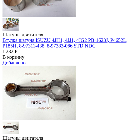
Шатуны двигателя
Втулка шатуна ISUZU 4JH1, 4JJ1, 4JG2 PB-1623J, P4652L,
P185H, 8-97311-438, 8-97383-066 STD NDC
1 232
Р
В корзину
Добавлено
Шатуны двигателя