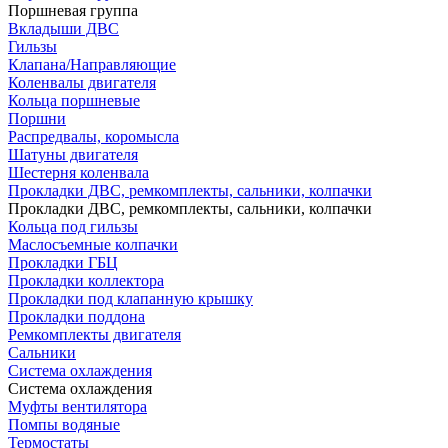
Поршневая группа
Вкладыши ДВС
Гильзы
Клапана/Направляющие
Коленвалы двигателя
Кольца поршневые
Поршни
Распредвалы, коромысла
Шатуны двигателя
Шестерня коленвала
Прокладки ДВС, ремкомплекты, сальники, колпачки
Прокладки ДВС, ремкомплекты, сальники, колпачки
Кольца под гильзы
Маслосъемные колпачки
Прокладки ГБЦ
Прокладки коллектора
Прокладки под клапанную крышку
Прокладки поддона
Ремкомплекты двигателя
Сальники
Система охлаждения
Система охлаждения
Муфты вентилятора
Помпы водяные
Термостаты