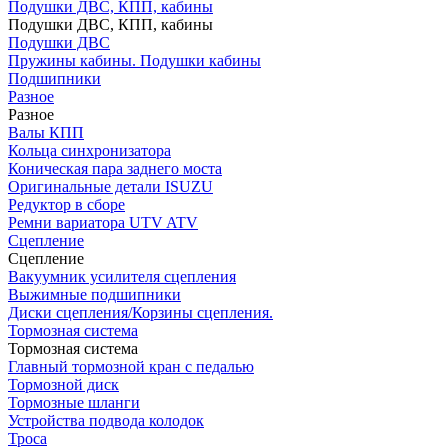
Подушки ДВС, КПП, кабины
Подушки ДВС, КПП, кабины
Подушки ДВС
Пружины кабины. Подушки кабины
Подшипники
Разное
Разное
Валы КПП
Кольца синхронизатора
Коническая пара заднего моста
Оригинальные детали ISUZU
Редуктор в сборе
Ремни вариатора UTV ATV
Сцепление
Сцепление
Вакуумник усилителя сцепления
Выжимные подшипники
Диски сцепления/Корзины сцепления.
Тормозная система
Тормозная система
Главный тормозной кран с педалью
Тормозной диск
Тормозные шланги
Устройства подвода колодок
Троса