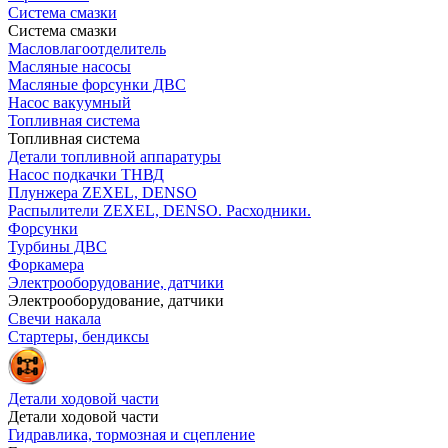
Система смазки
Система смазки
Масловлагоотделитель
Масляные насосы
Масляные форсунки ДВС
Насос вакуумный
Топливная система
Топливная система
Детали топливной аппаратуры
Насос подкачки ТНВД
Плунжера ZEXEL, DENSO
Распылители ZEXEL, DENSO. Расходники.
Форсунки
Турбины ДВС
Форкамера
Электрооборудование, датчики
Электрооборудование, датчики
Свечи накала
Стартеры, бендиксы
Детали ходовой части
Детали ходовой части
Гидравлика, тормозная и сцепление