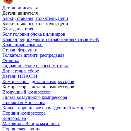
Детали двигателя
Детали двигателя
Блоки, стаканы, толкатели, цепи
Блоки, стаканы, толкатели, цепи
Блок двигателя
Болт головки блока цилиндров
Клапан рециркуляции отработанных газов EGR
Клапанные крышки
Стакан форсунки
Толкатель штанги распредвала
Фильтра
Гидравлические насосы. моторы.
Двигатель в сборе
Детали HITACHI
Компрессоры, детали компрессоров
Компрессоры, детали компрессоров
Воздушный компрессор
Гильза воздушного компрессора
Головки компрессора
Кольца поршневые на воздушный компрессор
Поршни компрессора
Контроллер
Маховики. Венцы маховика.
Поршневая группа