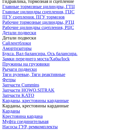
Гидравлика, тормозная и сцепление
Главные тормозные цилиндры, ГТЦ
Главные цилиндры сцепления, ГЦС
ПГУ сцепления. ПГУ тормозов
Рабочие тормозные цилиндры, РТЦ
Рабочие цилиндры сцепления, РЦС
Детали подвески
Детали подвески
Cайлентблоки
Амортизаторы
Букса. Вал балансира. Ось балансира.
Замки переднего моста/Хабы/lock
Пружины на грузовики
Рычаги подвески
Тяги рулевые, Тяги реактивные
Фетры
Запчасти Cummins
Запчасти HOWO.SITRAK
Запчасти KATO
Карданы, крестовины карданные
Карданы, крестовины карданные
Карданы
Крестовина кардана
Муфта соединительная
Насосы ГУР, ремкомплекты