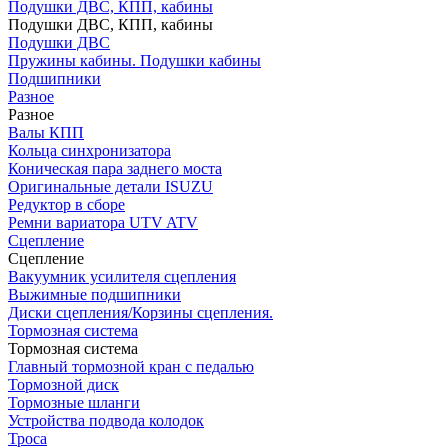
Подушки ДВС, КПП, кабины
Подушки ДВС, КПП, кабины
Подушки ДВС
Пружины кабины. Подушки кабины
Подшипники
Разное
Разное
Валы КПП
Кольца синхронизатора
Коническая пара заднего моста
Оригинальные детали ISUZU
Редуктор в сборе
Ремни вариатора UTV ATV
Сцепление
Сцепление
Вакуумник усилителя сцепления
Выжимные подшипники
Диски сцепления/Корзины сцепления.
Тормозная система
Тормозная система
Главный тормозной кран с педалью
Тормозной диск
Тормозные шланги
Устройства подвода колодок
Троса