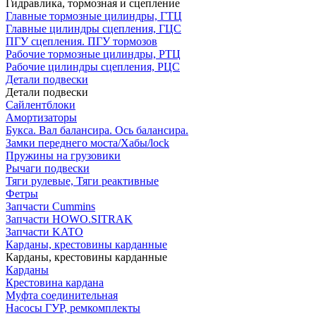
Гидравлика, тормозная и сцепление
Главные тормозные цилиндры, ГТЦ
Главные цилиндры сцепления, ГЦС
ПГУ сцепления. ПГУ тормозов
Рабочие тормозные цилиндры, РТЦ
Рабочие цилиндры сцепления, РЦС
Детали подвески
Детали подвески
Cайлентблоки
Амортизаторы
Букса. Вал балансира. Ось балансира.
Замки переднего моста/Хабы/lock
Пружины на грузовики
Рычаги подвески
Тяги рулевые, Тяги реактивные
Фетры
Запчасти Cummins
Запчасти HOWO.SITRAK
Запчасти KATO
Карданы, крестовины карданные
Карданы, крестовины карданные
Карданы
Крестовина кардана
Муфта соединительная
Насосы ГУР, ремкомплекты