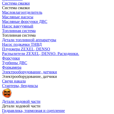
Система смазки
Система смазки
Масловлагоотделитель
Масляные насосы
Масляные форсунки ДВС
Насос вакуумный
Топливная система
Топливная система
Детали топливной аппаратуры
Насос подкачки ТНВД
Плунжера ZEXEL, DENSO
Распылители ZEXEL, DENSO. Расходники.
Форсунки
Турбины ДВС
Форкамера
Электрооборудование, датчики
Электрооборудование, датчики
Свечи накала
Стартеры, бендиксы
Детали ходовой части
Детали ходовой части
Гидравлика, тормозная и сцепление