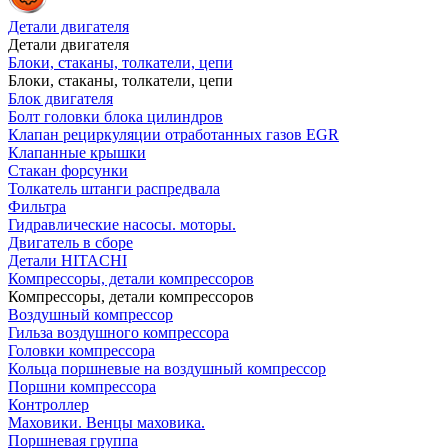
Детали двигателя
Детали двигателя
Блоки, стаканы, толкатели, цепи
Блоки, стаканы, толкатели, цепи
Блок двигателя
Болт головки блока цилиндров
Клапан рециркуляции отработанных газов EGR
Клапанные крышки
Стакан форсунки
Толкатель штанги распредвала
Фильтра
Гидравлические насосы. моторы.
Двигатель в сборе
Детали HITACHI
Компрессоры, детали компрессоров
Компрессоры, детали компрессоров
Воздушный компрессор
Гильза воздушного компрессора
Головки компрессора
Кольца поршневые на воздушный компрессор
Поршни компрессора
Контроллер
Маховики. Венцы маховика.
Поршневая группа