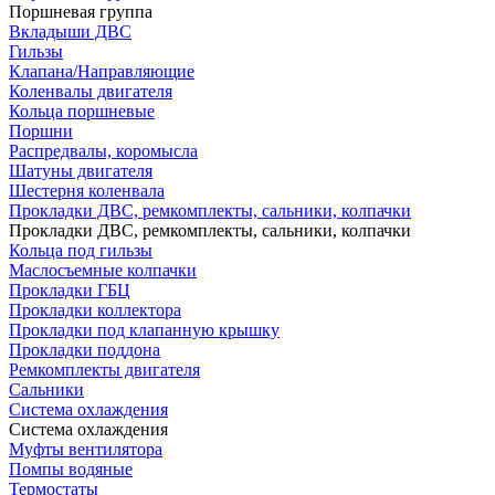
Поршневая группа
Вкладыши ДВС
Гильзы
Клапана/Направляющие
Коленвалы двигателя
Кольца поршневые
Поршни
Распредвалы, коромысла
Шатуны двигателя
Шестерня коленвала
Прокладки ДВС, ремкомплекты, сальники, колпачки
Прокладки ДВС, ремкомплекты, сальники, колпачки
Кольца под гильзы
Маслосъемные колпачки
Прокладки ГБЦ
Прокладки коллектора
Прокладки под клапанную крышку
Прокладки поддона
Ремкомплекты двигателя
Сальники
Система охлаждения
Система охлаждения
Муфты вентилятора
Помпы водяные
Термостаты