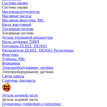
Система смазки
Система смазки
Масловлагоотделитель
Масляные насосы
Масляные форсунки ДВС
Насос вакуумный
Топливная система
Топливная система
Детали топливной аппаратуры
Насос подкачки ТНВД
Плунжера ZEXEL, DENSO
Распылители ZEXEL, DENSO. Расходники.
Форсунки
Турбины ДВС
Форкамера
Электрооборудование, датчики
Электрооборудование, датчики
Свечи накала
Стартеры, бендиксы
Детали ходовой части
Детали ходовой части
Гидравлика, тормозная и сцепление