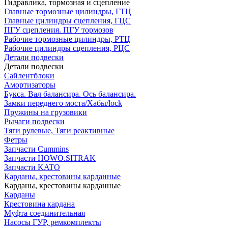
Гидравлика, тормозная и сцепление
Главные тормозные цилиндры, ГТЦ
Главные цилиндры сцепления, ГЦС
ПГУ сцепления. ПГУ тормозов
Рабочие тормозные цилиндры, РТЦ
Рабочие цилиндры сцепления, РЦС
Детали подвески
Детали подвески
Cайлентблоки
Амортизаторы
Букса. Вал балансира. Ось балансира.
Замки переднего моста/Хабы/lock
Пружины на грузовики
Рычаги подвески
Тяги рулевые, Тяги реактивные
Фетры
Запчасти Cummins
Запчасти HOWO.SITRAK
Запчасти KATO
Карданы, крестовины карданные
Карданы, крестовины карданные
Карданы
Крестовина кардана
Муфта соединительная
Насосы ГУР, ремкомплекты