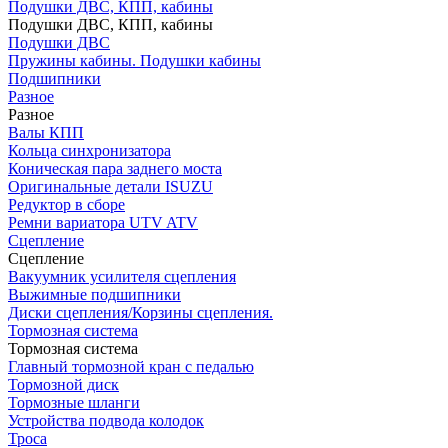
Подушки ДВС, КПП, кабины
Подушки ДВС, КПП, кабины
Подушки ДВС
Пружины кабины. Подушки кабины
Подшипники
Разное
Разное
Валы КПП
Кольца синхронизатора
Коническая пара заднего моста
Оригинальные детали ISUZU
Редуктор в сборе
Ремни вариатора UTV ATV
Сцепление
Сцепление
Вакуумник усилителя сцепления
Выжимные подшипники
Диски сцепления/Корзины сцепления.
Тормозная система
Тормозная система
Главный тормозной кран с педалью
Тормозной диск
Тормозные шланги
Устройства подвода колодок
Троса