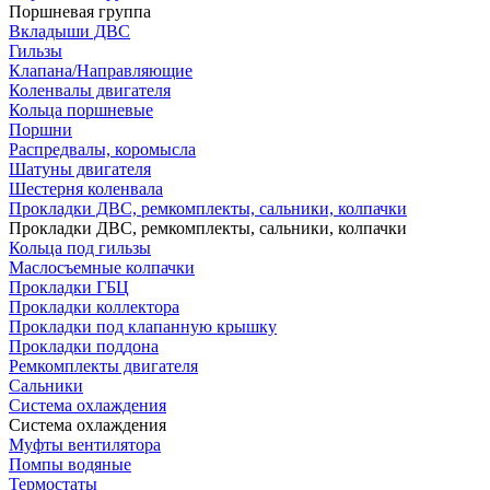
Поршневая группа
Вкладыши ДВС
Гильзы
Клапана/Направляющие
Коленвалы двигателя
Кольца поршневые
Поршни
Распредвалы, коромысла
Шатуны двигателя
Шестерня коленвала
Прокладки ДВС, ремкомплекты, сальники, колпачки
Прокладки ДВС, ремкомплекты, сальники, колпачки
Кольца под гильзы
Маслосъемные колпачки
Прокладки ГБЦ
Прокладки коллектора
Прокладки под клапанную крышку
Прокладки поддона
Ремкомплекты двигателя
Сальники
Система охлаждения
Система охлаждения
Муфты вентилятора
Помпы водяные
Термостаты