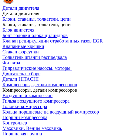
Детали двигателя
Детали двигателя
Блоки, стаканы, толкатели, цепи
Блоки, стаканы, толкатели, цепи
Блок двигателя
Болт головки блока цилиндров
Клапан рециркуляции отработанных газов EGR
Клапанные крышки
Стакан форсунки
Толкатель штанги распредвала
Фильтра
Гидравлические насосы. моторы.
Двигатель в сборе
Детали HITACHI
Компрессоры, детали компрессоров
Компрессоры, детали компрессоров
Воздушный компрессор
Гильза воздушного компрессора
Головки компрессора
Кольца поршневые на воздушный компрессор
Поршни компрессора
Контроллер
Маховики. Венцы маховика.
Поршневая группа