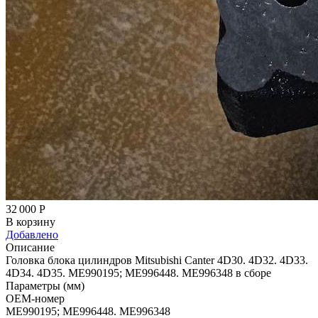
32 000
Р
В корзину
Добавлено
Описание
Головка блока цилиндров Mitsubishi Canter 4D30. 4D32. 4D33.
4D34. 4D35. ME990195; ME996448. ME996348 в сборе
Параметры (мм)
OEM-номер
ME990195; ME996448. ME996348