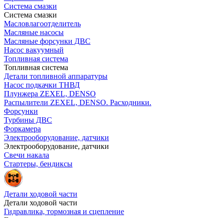
Система смазки
Система смазки
Масловлагоотделитель
Масляные насосы
Масляные форсунки ДВС
Насос вакуумный
Топливная система
Топливная система
Детали топливной аппаратуры
Насос подкачки ТНВД
Плунжера ZEXEL, DENSO
Распылители ZEXEL, DENSO. Расходники.
Форсунки
Турбины ДВС
Форкамера
Электрооборудование, датчики
Электрооборудование, датчики
Свечи накала
Стартеры, бендиксы
Детали ходовой части
Детали ходовой части
Гидравлика, тормозная и сцепление