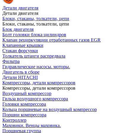
Детали двигателя
Детали двигателя
Блоки, стаканы, толкатели, цепи
Блоки, стаканы, толкатели, цепи
Блок двигателя
Болт головки блока цилиндров
Клапан рециркуляции отработанных газов EGR
Клапанные крышки
Стакан форсунки
Толкатель штанги распредвала
Фильтра
Гидравлические насосы. моторы.
Двигатель в сборе
Детали HITACHI
Компрессоры, детали компрессоров
Компрессоры, детали компрессоров
Воздушный компрессор
Гильза воздушного компрессора
Головки компрессора
Кольца поршневые на воздушный компрессор
Поршни компрессора
Контроллер
Маховики. Венцы маховика.
Поршневая группа