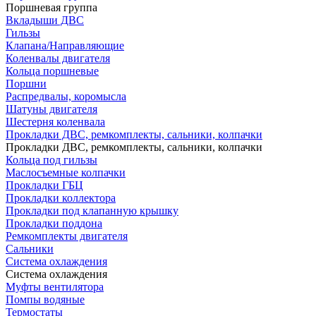
Поршневая группа
Вкладыши ДВС
Гильзы
Клапана/Направляющие
Коленвалы двигателя
Кольца поршневые
Поршни
Распредвалы, коромысла
Шатуны двигателя
Шестерня коленвала
Прокладки ДВС, ремкомплекты, сальники, колпачки
Прокладки ДВС, ремкомплекты, сальники, колпачки
Кольца под гильзы
Маслосъемные колпачки
Прокладки ГБЦ
Прокладки коллектора
Прокладки под клапанную крышку
Прокладки поддона
Ремкомплекты двигателя
Сальники
Система охлаждения
Система охлаждения
Муфты вентилятора
Помпы водяные
Термостаты