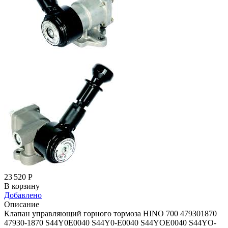
23 520
Р
В корзину
Добавлено
Описание
Клапан управляющий горного тормоза HINO 700 479301870
47930-1870 S44Y0E0040 S44Y0-E0040 S44YOE0040 S44YO-