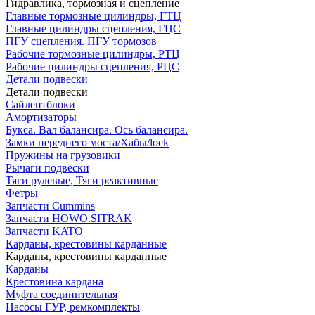
Гидравлика, тормозная и сцепление
Главные тормозные цилиндры, ГТЦ
Главные цилиндры сцепления, ГЦС
ПГУ сцепления. ПГУ тормозов
Рабочие тормозные цилиндры, РТЦ
Рабочие цилиндры сцепления, РЦС
Детали подвески
Детали подвески
Cайлентблоки
Амортизаторы
Букса. Вал балансира. Ось балансира.
Замки переднего моста/Хабы/lock
Пружины на грузовики
Рычаги подвески
Тяги рулевые, Тяги реактивные
Фетры
Запчасти Cummins
Запчасти HOWO.SITRAK
Запчасти KATO
Карданы, крестовины карданные
Карданы, крестовины карданные
Карданы
Крестовина кардана
Муфта соединительная
Насосы ГУР, ремкомплекты