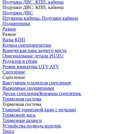
Подушки ДВС, КПП, кабины
Подушки ДВС, КПП, кабины
Подушки ДВС
Пружины кабины. Подушки кабины
Подшипники
Разное
Разное
Валы КПП
Кольца синхронизатора
Коническая пара заднего моста
Оригинальные детали ISUZU
Редуктор в сборе
Ремни вариатора UTV ATV
Сцепление
Сцепление
Вакуумник усилителя сцепления
Выжимные подшипники
Диски сцепления/Корзины сцепления.
Тормозная система
Тормозная система
Главный тормозной кран с педалью
Тормозной диск
Тормозные шланги
Устройства подвода колодок
Троса