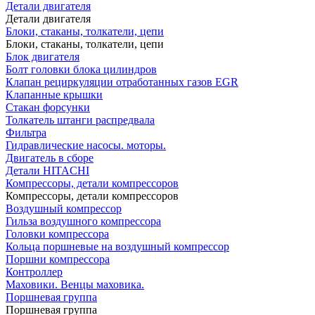
Детали двигателя
Детали двигателя
Блоки, стаканы, толкатели, цепи
Блоки, стаканы, толкатели, цепи
Блок двигателя
Болт головки блока цилиндров
Клапан рециркуляции отработанных газов EGR
Клапанные крышки
Стакан форсунки
Толкатель штанги распредвала
Фильтра
Гидравлические насосы. моторы.
Двигатель в сборе
Детали HITACHI
Компрессоры, детали компрессоров
Компрессоры, детали компрессоров
Воздушный компрессор
Гильза воздушного компрессора
Головки компрессора
Кольца поршневые на воздушный компрессор
Поршни компрессора
Контроллер
Маховики. Венцы маховика.
Поршневая группа
Поршневая группа