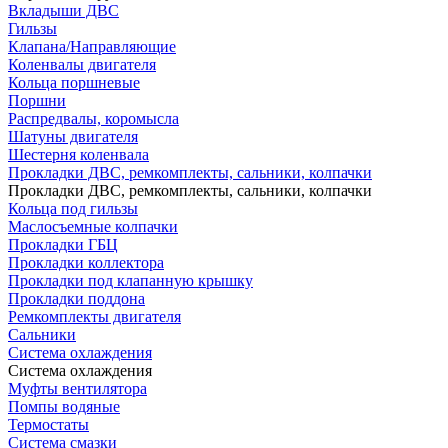
Вкладыши ДВС
Гильзы
Клапана/Направляющие
Коленвалы двигателя
Кольца поршневые
Поршни
Распредвалы, коромысла
Шатуны двигателя
Шестерня коленвала
Прокладки ДВС, ремкомплекты, сальники, колпачки
Прокладки ДВС, ремкомплекты, сальники, колпачки
Кольца под гильзы
Маслосъемные колпачки
Прокладки ГБЦ
Прокладки коллектора
Прокладки под клапанную крышку
Прокладки поддона
Ремкомплекты двигателя
Сальники
Система охлаждения
Система охлаждения
Муфты вентилятора
Помпы водяные
Термостаты
Система смазки