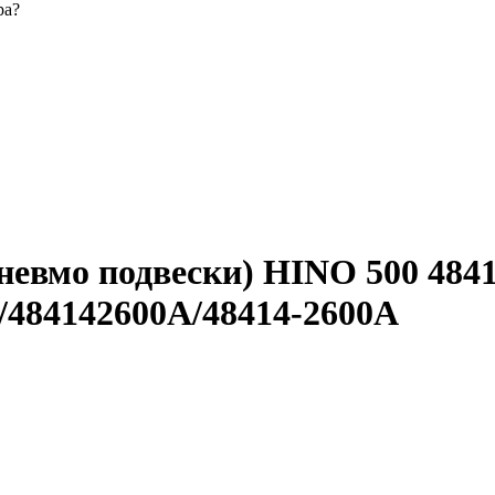
ра?
невмо подвески) HINO 500 4841
/484142600A/48414-2600A