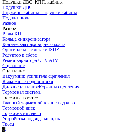
Подушки ДВС, КПП, кабины
Подушки ДВС
Пружины кабины. Подушки кабины
Подшипники
Разное
Разное
Валы КПП
Кольца синхронизатора
Коническая пара заднего моста
Оригинальные детали ISUZU
Редуктор в сборе
Ремни вариатора UTV ATV
Сцепление
Сцепление
Вакуумник усилителя сцепления
Выжимные подшипники
Диски сцепления/Корзины сцепления.
Тормозная система
Тормозная система
Главный тормозной кран с педалью
Тормозной диск
Тормозные шланги
Устройства подвода колодок
Троса
.
.
.