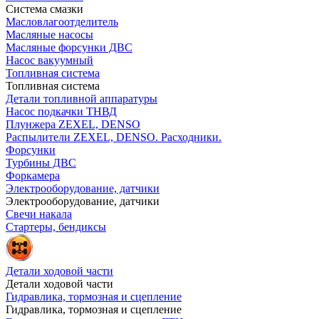
Система смазки
Масловлагоотделитель
Масляные насосы
Масляные форсунки ДВС
Насос вакуумный
Топливная система
Топливная система
Детали топливной аппаратуры
Насос подкачки ТНВД
Плунжера ZEXEL, DENSO
Распылители ZEXEL, DENSO. Расходники.
Форсунки
Турбины ДВС
Форкамера
Электрооборудование, датчики
Электрооборудование, датчики
Свечи накала
Стартеры, бендиксы
Детали ходовой части
Детали ходовой части
Гидравлика, тормозная и сцепление
Гидравлика, тормозная и сцепление