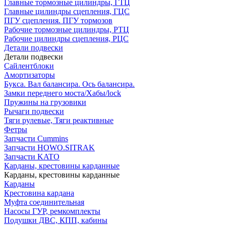
Главные тормозные цилиндры, ГТЦ
Главные цилиндры сцепления, ГЦС
ПГУ сцепления. ПГУ тормозов
Рабочие тормозные цилиндры, РТЦ
Рабочие цилиндры сцепления, РЦС
Детали подвески
Детали подвески
Cайлентблоки
Амортизаторы
Букса. Вал балансира. Ось балансира.
Замки переднего моста/Хабы/lock
Пружины на грузовики
Рычаги подвески
Тяги рулевые, Тяги реактивные
Фетры
Запчасти Cummins
Запчасти HOWO.SITRAK
Запчасти KATO
Карданы, крестовины карданные
Карданы, крестовины карданные
Карданы
Крестовина кардана
Муфта соединительная
Насосы ГУР, ремкомплекты
Подушки ДВС, КПП, кабины