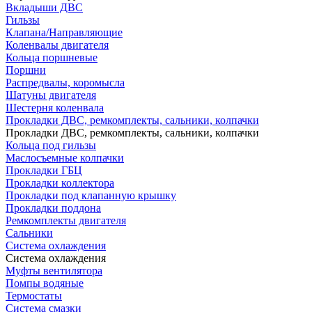
Вкладыши ДВС
Гильзы
Клапана/Направляющие
Коленвалы двигателя
Кольца поршневые
Поршни
Распредвалы, коромысла
Шатуны двигателя
Шестерня коленвала
Прокладки ДВС, ремкомплекты, сальники, колпачки
Прокладки ДВС, ремкомплекты, сальники, колпачки
Кольца под гильзы
Маслосъемные колпачки
Прокладки ГБЦ
Прокладки коллектора
Прокладки под клапанную крышку
Прокладки поддона
Ремкомплекты двигателя
Сальники
Система охлаждения
Система охлаждения
Муфты вентилятора
Помпы водяные
Термостаты
Система смазки