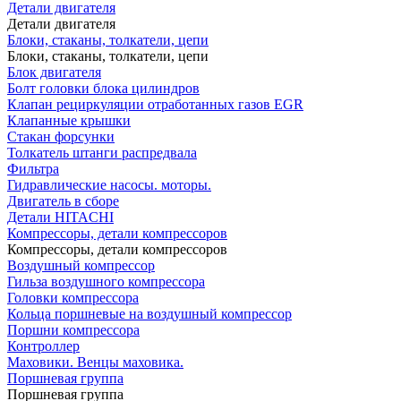
Детали двигателя
Детали двигателя
Блоки, стаканы, толкатели, цепи
Блоки, стаканы, толкатели, цепи
Блок двигателя
Болт головки блока цилиндров
Клапан рециркуляции отработанных газов EGR
Клапанные крышки
Стакан форсунки
Толкатель штанги распредвала
Фильтра
Гидравлические насосы. моторы.
Двигатель в сборе
Детали HITACHI
Компрессоры, детали компрессоров
Компрессоры, детали компрессоров
Воздушный компрессор
Гильза воздушного компрессора
Головки компрессора
Кольца поршневые на воздушный компрессор
Поршни компрессора
Контроллер
Маховики. Венцы маховика.
Поршневая группа
Поршневая группа