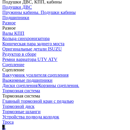
Подушки ДВС, КПП, кабины
Подушки ДВС
Пружины кабины. Подушки кабины
Подшипники
Разное
Разное
Валы КПП
Кольца синхронизатора
Коническая пара заднего моста
Оригинальные детали ISUZU
Редуктор в сборе
Ремни вариатора UTV ATV
Сцепление
Сцепление
Вакуумник усилителя сцепления
Выжимные подшипники
Диски сцепления/Корзины сцепления.
Тормозная система
Тормозная система
Главный тормозной кран с педалью
Тормозной диск
Тормозные шланги
Устройства подвода колодок
Троса
.
.
.