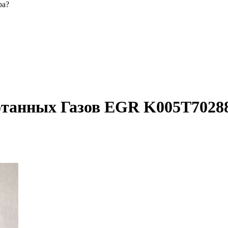
ра?
танных Газов EGR K005T7028