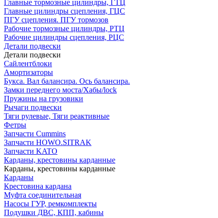
Главные тормозные цилиндры, ГТЦ
Главные цилиндры сцепления, ГЦС
ПГУ сцепления. ПГУ тормозов
Рабочие тормозные цилиндры, РТЦ
Рабочие цилиндры сцепления, РЦС
Детали подвески
Детали подвески
Cайлентблоки
Амортизаторы
Букса. Вал балансира. Ось балансира.
Замки переднего моста/Хабы/lock
Пружины на грузовики
Рычаги подвески
Тяги рулевые, Тяги реактивные
Фетры
Запчасти Cummins
Запчасти HOWO.SITRAK
Запчасти KATO
Карданы, крестовины карданные
Карданы, крестовины карданные
Карданы
Крестовина кардана
Муфта соединительная
Насосы ГУР, ремкомплекты
Подушки ДВС, КПП, кабины