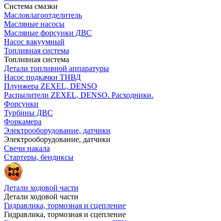
Система смазки
Масловлагоотделитель
Масляные насосы
Масляные форсунки ДВС
Насос вакуумный
Топливная система
Топливная система
Детали топливной аппаратуры
Насос подкачки ТНВД
Плунжера ZEXEL, DENSO
Распылители ZEXEL, DENSO. Расходники.
Форсунки
Турбины ДВС
Форкамера
Электрооборудование, датчики
Электрооборудование, датчики
Свечи накала
Стартеры, бендиксы
Детали ходовой части
Детали ходовой части
Гидравлика, тормозная и сцепление
Гидравлика, тормозная и сцепление