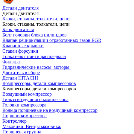
Детали двигателя
Детали двигателя
Блоки, стаканы, толкатели, цепи
Блоки, стаканы, толкатели, цепи
Блок двигателя
Болт головки блока цилиндров
Клапан рециркуляции отработанных газов EGR
Клапанные крышки
Стакан форсунки
Толкатель штанги распредвала
Фильтра
Гидравлические насосы. моторы.
Двигатель в сборе
Детали HITACHI
Компрессоры, детали компрессоров
Компрессоры, детали компрессоров
Воздушный компрессор
Гильза воздушного компрессора
Головки компрессора
Кольца поршневые на воздушный компрессор
Поршни компрессора
Контроллер
Маховики. Венцы маховика.
Поршневая группа