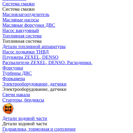
Система смазки
Система смазки
Масловлагоотделитель
Масляные насосы
Масляные форсунки ДВС
Насос вакуумный
Топливная система
Топливная система
Детали топливной аппаратуры
Насос подкачки ТНВД
Плунжера ZEXEL, DENSO
Распылители ZEXEL, DENSO. Расходники.
Форсунки
Турбины ДВС
Форкамера
Электрооборудование, датчики
Электрооборудование, датчики
Свечи накала
Стартеры, бендиксы
Детали ходовой части
Детали ходовой части
Гидравлика, тормозная и сцепление