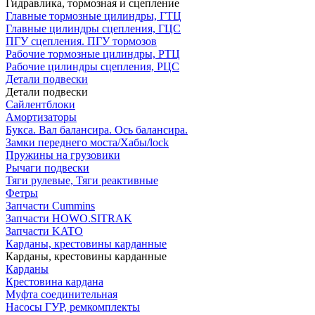
Гидравлика, тормозная и сцепление
Главные тормозные цилиндры, ГТЦ
Главные цилиндры сцепления, ГЦС
ПГУ сцепления. ПГУ тормозов
Рабочие тормозные цилиндры, РТЦ
Рабочие цилиндры сцепления, РЦС
Детали подвески
Детали подвески
Cайлентблоки
Амортизаторы
Букса. Вал балансира. Ось балансира.
Замки переднего моста/Хабы/lock
Пружины на грузовики
Рычаги подвески
Тяги рулевые, Тяги реактивные
Фетры
Запчасти Cummins
Запчасти HOWO.SITRAK
Запчасти KATO
Карданы, крестовины карданные
Карданы, крестовины карданные
Карданы
Крестовина кардана
Муфта соединительная
Насосы ГУР, ремкомплекты