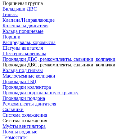
Поршневая группа
Вкладыши ДВС
Гильзы
Клапана/Направляющие
Коленвалы двигателя
Кольца поршневые
Поршни
Распредвалы, коромысла
Шатуны двигателя
Шестерня коленвала
Прокладки ДВС, ремкомплекты, сальники, колпачки
Прокладки ДВС, ремкомплекты, сальники, колпачки
Кольца под гильзы
Маслосъемные колпачки
Прокладки ГБЦ
Прокладки коллектора
Прокладки под клапанную крышку
Прокладки поддона
Ремкомплекты двигателя
Сальники
Система охлаждения
Система охлаждения
Муфты вентилятора
Помпы водяные
Термостаты