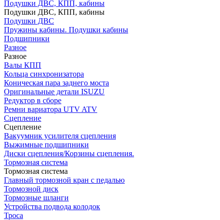
Подушки ДВС, КПП, кабины
Подушки ДВС, КПП, кабины
Подушки ДВС
Пружины кабины. Подушки кабины
Подшипники
Разное
Разное
Валы КПП
Кольца синхронизатора
Коническая пара заднего моста
Оригинальные детали ISUZU
Редуктор в сборе
Ремни вариатора UTV ATV
Сцепление
Сцепление
Вакуумник усилителя сцепления
Выжимные подшипники
Диски сцепления/Корзины сцепления.
Тормозная система
Тормозная система
Главный тормозной кран с педалью
Тормозной диск
Тормозные шланги
Устройства подвода колодок
Троса