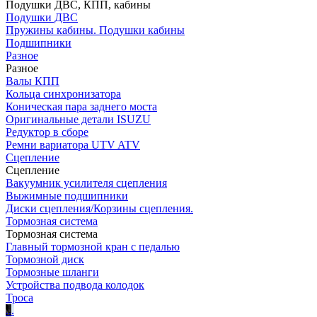
Подушки ДВС, КПП, кабины
Подушки ДВС
Пружины кабины. Подушки кабины
Подшипники
Разное
Разное
Валы КПП
Кольца синхронизатора
Коническая пара заднего моста
Оригинальные детали ISUZU
Редуктор в сборе
Ремни вариатора UTV ATV
Сцепление
Сцепление
Вакуумник усилителя сцепления
Выжимные подшипники
Диски сцепления/Корзины сцепления.
Тормозная система
Тормозная система
Главный тормозной кран с педалью
Тормозной диск
Тормозные шланги
Устройства подвода колодок
Троса
.
.
.