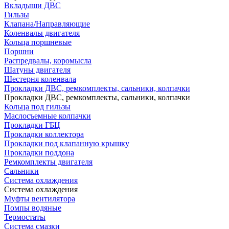
Вкладыши ДВС
Гильзы
Клапана/Направляющие
Коленвалы двигателя
Кольца поршневые
Поршни
Распредвалы, коромысла
Шатуны двигателя
Шестерня коленвала
Прокладки ДВС, ремкомплекты, сальники, колпачки
Прокладки ДВС, ремкомплекты, сальники, колпачки
Кольца под гильзы
Маслосъемные колпачки
Прокладки ГБЦ
Прокладки коллектора
Прокладки под клапанную крышку
Прокладки поддона
Ремкомплекты двигателя
Сальники
Система охлаждения
Система охлаждения
Муфты вентилятора
Помпы водяные
Термостаты
Система смазки