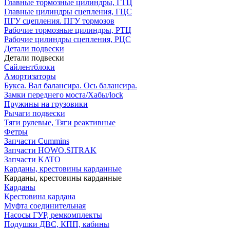
Главные тормозные цилиндры, ГТЦ
Главные цилиндры сцепления, ГЦС
ПГУ сцепления. ПГУ тормозов
Рабочие тормозные цилиндры, РТЦ
Рабочие цилиндры сцепления, РЦС
Детали подвески
Детали подвески
Cайлентблоки
Амортизаторы
Букса. Вал балансира. Ось балансира.
Замки переднего моста/Хабы/lock
Пружины на грузовики
Рычаги подвески
Тяги рулевые, Тяги реактивные
Фетры
Запчасти Cummins
Запчасти HOWO.SITRAK
Запчасти KATO
Карданы, крестовины карданные
Карданы, крестовины карданные
Карданы
Крестовина кардана
Муфта соединительная
Насосы ГУР, ремкомплекты
Подушки ДВС, КПП, кабины