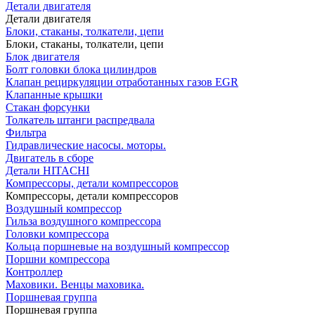
Детали двигателя
Детали двигателя
Блоки, стаканы, толкатели, цепи
Блоки, стаканы, толкатели, цепи
Блок двигателя
Болт головки блока цилиндров
Клапан рециркуляции отработанных газов EGR
Клапанные крышки
Стакан форсунки
Толкатель штанги распредвала
Фильтра
Гидравлические насосы. моторы.
Двигатель в сборе
Детали HITACHI
Компрессоры, детали компрессоров
Компрессоры, детали компрессоров
Воздушный компрессор
Гильза воздушного компрессора
Головки компрессора
Кольца поршневые на воздушный компрессор
Поршни компрессора
Контроллер
Маховики. Венцы маховика.
Поршневая группа
Поршневая группа