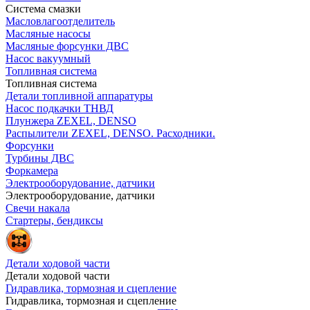
Система смазки
Масловлагоотделитель
Масляные насосы
Масляные форсунки ДВС
Насос вакуумный
Топливная система
Топливная система
Детали топливной аппаратуры
Насос подкачки ТНВД
Плунжера ZEXEL, DENSO
Распылители ZEXEL, DENSO. Расходники.
Форсунки
Турбины ДВС
Форкамера
Электрооборудование, датчики
Электрооборудование, датчики
Свечи накала
Стартеры, бендиксы
Детали ходовой части
Детали ходовой части
Гидравлика, тормозная и сцепление
Гидравлика, тормозная и сцепление