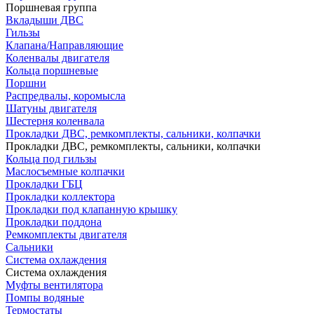
Поршневая группа
Вкладыши ДВС
Гильзы
Клапана/Направляющие
Коленвалы двигателя
Кольца поршневые
Поршни
Распредвалы, коромысла
Шатуны двигателя
Шестерня коленвала
Прокладки ДВС, ремкомплекты, сальники, колпачки
Прокладки ДВС, ремкомплекты, сальники, колпачки
Кольца под гильзы
Маслосъемные колпачки
Прокладки ГБЦ
Прокладки коллектора
Прокладки под клапанную крышку
Прокладки поддона
Ремкомплекты двигателя
Сальники
Система охлаждения
Система охлаждения
Муфты вентилятора
Помпы водяные
Термостаты