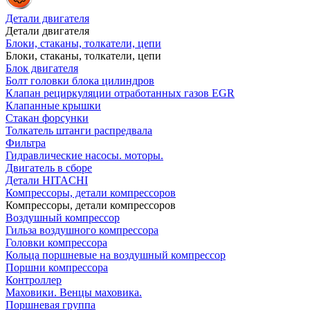
Детали двигателя
Детали двигателя
Блоки, стаканы, толкатели, цепи
Блоки, стаканы, толкатели, цепи
Блок двигателя
Болт головки блока цилиндров
Клапан рециркуляции отработанных газов EGR
Клапанные крышки
Стакан форсунки
Толкатель штанги распредвала
Фильтра
Гидравлические насосы. моторы.
Двигатель в сборе
Детали HITACHI
Компрессоры, детали компрессоров
Компрессоры, детали компрессоров
Воздушный компрессор
Гильза воздушного компрессора
Головки компрессора
Кольца поршневые на воздушный компрессор
Поршни компрессора
Контроллер
Маховики. Венцы маховика.
Поршневая группа