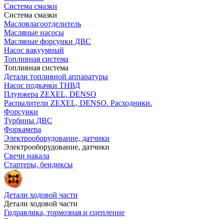
Система смазки
Система смазки
Масловлагоотделитель
Масляные насосы
Масляные форсунки ДВС
Насос вакуумный
Топливная система
Топливная система
Детали топливной аппаратуры
Насос подкачки ТНВД
Плунжера ZEXEL, DENSO
Распылители ZEXEL, DENSO. Расходники.
Форсунки
Турбины ДВС
Форкамера
Электрооборудование, датчики
Электрооборудование, датчики
Свечи накала
Стартеры, бендиксы
Детали ходовой части
Детали ходовой части
Гидравлика, тормозная и сцепление