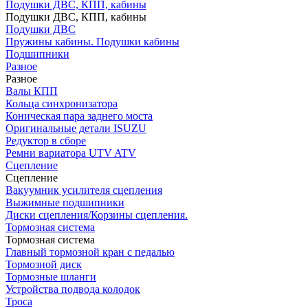
Подушки ДВС, КПП, кабины
Подушки ДВС, КПП, кабины
Подушки ДВС
Пружины кабины. Подушки кабины
Подшипники
Разное
Разное
Валы КПП
Кольца синхронизатора
Коническая пара заднего моста
Оригинальные детали ISUZU
Редуктор в сборе
Ремни вариатора UTV ATV
Сцепление
Сцепление
Вакуумник усилителя сцепления
Выжимные подшипники
Диски сцепления/Корзины сцепления.
Тормозная система
Тормозная система
Главный тормозной кран с педалью
Тормозной диск
Тормозные шланги
Устройства подвода колодок
Троса