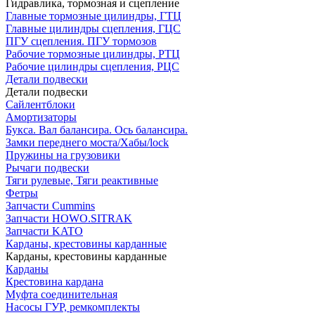
Гидравлика, тормозная и сцепление
Главные тормозные цилиндры, ГТЦ
Главные цилиндры сцепления, ГЦС
ПГУ сцепления. ПГУ тормозов
Рабочие тормозные цилиндры, РТЦ
Рабочие цилиндры сцепления, РЦС
Детали подвески
Детали подвески
Cайлентблоки
Амортизаторы
Букса. Вал балансира. Ось балансира.
Замки переднего моста/Хабы/lock
Пружины на грузовики
Рычаги подвески
Тяги рулевые, Тяги реактивные
Фетры
Запчасти Cummins
Запчасти HOWO.SITRAK
Запчасти KATO
Карданы, крестовины карданные
Карданы, крестовины карданные
Карданы
Крестовина кардана
Муфта соединительная
Насосы ГУР, ремкомплекты