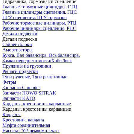
Гидравлика, тормозная и сцепление
Главные тормозные цилиндры, ГТЦ
Главные цилиндры сцепления, ГЦС
ПГУ сцепления. ПГУ тормозов
Рабочие тормозные цилиндры, РТЦ
Рабочие цилиндры сцепления, РЦС
Детали подвески
Детали подвески
Cайлентблоки
Амортизаторы
Букса. Вал балансира. Ось балансира.
Замки переднего моста/Хабы/lock
Пружины на грузовики
Рычаги подвески
Тяги рулевые, Тяги реактивные
Фетры
Запчасти Cummins
Запчасти HOWO.SITRAK
Запчасти KATO
Карданы, крестовины карданные
Карданы, крестовины карданные
Карданы
Крестовина кардана
Муфта соединительная
Насосы ГУР, ремкомплекты