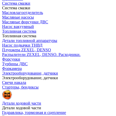
Система смазки
Система смазки
Масловлагоотделитель
Масляные насосы
Масляные форсунки ДВС
Насос вакуумный
Топливная система
Топливная система
Детали топливной аппаратуры
Насос подкачки ТНВД
Плунжера ZEXEL, DENSO
Распылители ZEXEL, DENSO. Расходники.
Форсунки
Турбины ДВС
Форкамера
Электрооборудование, датчики
Электрооборудование, датчики
Свечи накала
Стартеры, бендиксы
Детали ходовой части
Детали ходовой части
Гидравлика, тормозная и сцепление