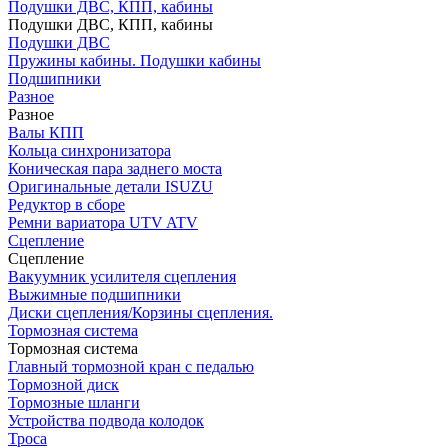
Подушки ДВС, КПП, кабины
Подушки ДВС, КПП, кабины
Подушки ДВС
Пружины кабины. Подушки кабины
Подшипники
Разное
Разное
Валы КПП
Кольца синхронизатора
Коническая пара заднего моста
Оригинальные детали ISUZU
Редуктор в сборе
Ремни вариатора UTV ATV
Сцепление
Сцепление
Вакуумник усилителя сцепления
Выжимные подшипники
Диски сцепления/Корзины сцепления.
Тормозная система
Тормозная система
Главный тормозной кран с педалью
Тормозной диск
Тормозные шланги
Устройства подвода колодок
Троса