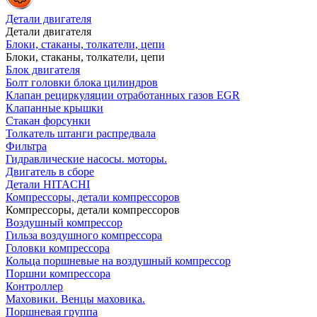
Детали двигателя
Детали двигателя
Блоки, стаканы, толкатели, цепи
Блоки, стаканы, толкатели, цепи
Блок двигателя
Болт головки блока цилиндров
Клапан рециркуляции отработанных газов EGR
Клапанные крышки
Стакан форсунки
Толкатель штанги распредвала
Фильтра
Гидравлические насосы. моторы.
Двигатель в сборе
Детали HITACHI
Компрессоры, детали компрессоров
Компрессоры, детали компрессоров
Воздушный компрессор
Гильза воздушного компрессора
Головки компрессора
Кольца поршневые на воздушный компрессор
Поршни компрессора
Контроллер
Маховики. Венцы маховика.
Поршневая группа