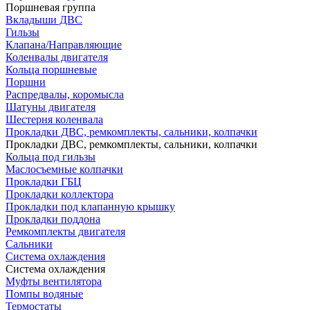
Поршневая группа
Вкладыши ДВС
Гильзы
Клапана/Направляющие
Коленвалы двигателя
Кольца поршневые
Поршни
Распредвалы, коромысла
Шатуны двигателя
Шестерня коленвала
Прокладки ДВС, ремкомплекты, сальники, колпачки
Прокладки ДВС, ремкомплекты, сальники, колпачки
Кольца под гильзы
Маслосъемные колпачки
Прокладки ГБЦ
Прокладки коллектора
Прокладки под клапанную крышку
Прокладки поддона
Ремкомплекты двигателя
Сальники
Система охлаждения
Система охлаждения
Муфты вентилятора
Помпы водяные
Термостаты