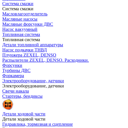
Система смазки
Система смазки
Масловлагоотделитель
Масляные насосы
Масляные форсунки ДВС
Насос вакуумный
Топливная система
Топливная система
Детали топливной аппаратуры
Насос подкачки ТНВД
Плунжера ZEXEL, DENSO
Распылители ZEXEL, DENSO. Расходники.
Форсунки
Турбины ДВС
Форкамера
Электрооборудование, датчики
Электрооборудование, датчики
Свечи накала
Стартеры, бендиксы
Детали ходовой части
Детали ходовой части
Гидравлика, тормозная и сцепление