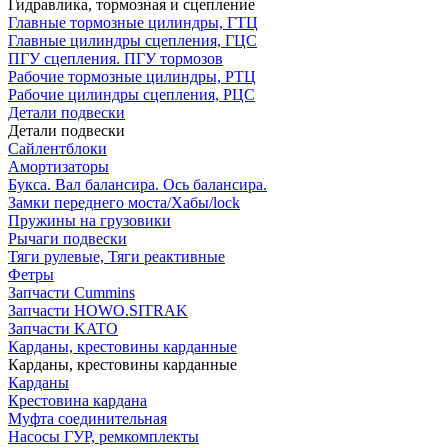
Гидравлика, тормозная и сцепление
Главные тормозные цилиндры, ГТЦ
Главные цилиндры сцепления, ГЦС
ПГУ сцепления. ПГУ тормозов
Рабочие тормозные цилиндры, РТЦ
Рабочие цилиндры сцепления, РЦС
Детали подвески
Детали подвески
Cайлентблоки
Амортизаторы
Букса. Вал балансира. Ось балансира.
Замки переднего моста/Хабы/lock
Пружины на грузовики
Рычаги подвески
Тяги рулевые, Тяги реактивные
Фетры
Запчасти Cummins
Запчасти HOWO.SITRAK
Запчасти KATO
Карданы, крестовины карданные
Карданы, крестовины карданные
Карданы
Крестовина кардана
Муфта соединительная
Насосы ГУР, ремкомплекты