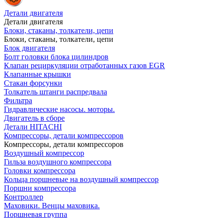
Детали двигателя
Детали двигателя
Блоки, стаканы, толкатели, цепи
Блоки, стаканы, толкатели, цепи
Блок двигателя
Болт головки блока цилиндров
Клапан рециркуляции отработанных газов EGR
Клапанные крышки
Стакан форсунки
Толкатель штанги распредвала
Фильтра
Гидравлические насосы. моторы.
Двигатель в сборе
Детали HITACHI
Компрессоры, детали компрессоров
Компрессоры, детали компрессоров
Воздушный компрессор
Гильза воздушного компрессора
Головки компрессора
Кольца поршневые на воздушный компрессор
Поршни компрессора
Контроллер
Маховики. Венцы маховика.
Поршневая группа