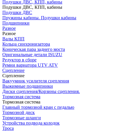
Подушки ДВС, КПП, кабины
Подушки ДВС, КПП, кабины
Подушки ДВС
Пружины кабины. Подушки кабины
Подшипники
Разное
Разное
Валы КПП
Кольца синхронизатора
Коническая пара заднего моста
Оригинальные детали ISUZU
Редуктор в сборе
Ремни вариатора UTV ATV
Сцепление
Сцепление
Вакуумник усилителя сцепления
Выжимные подшипники
Диски сцепления/Корзины сцепления.
Тормозная система
Тормозная система
Главный тормозной кран с педалью
Тормозной диск
Тормозные шланги
Устройства подвода колодок
Троса