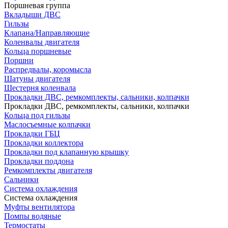
Поршневая группа
Вкладыши ДВС
Гильзы
Клапана/Направляющие
Коленвалы двигателя
Кольца поршневые
Поршни
Распредвалы, коромысла
Шатуны двигателя
Шестерня коленвала
Прокладки ДВС, ремкомплекты, сальники, колпачки
Прокладки ДВС, ремкомплекты, сальники, колпачки
Кольца под гильзы
Маслосъемные колпачки
Прокладки ГБЦ
Прокладки коллектора
Прокладки под клапанную крышку
Прокладки поддона
Ремкомплекты двигателя
Сальники
Система охлаждения
Система охлаждения
Муфты вентилятора
Помпы водяные
Термостаты