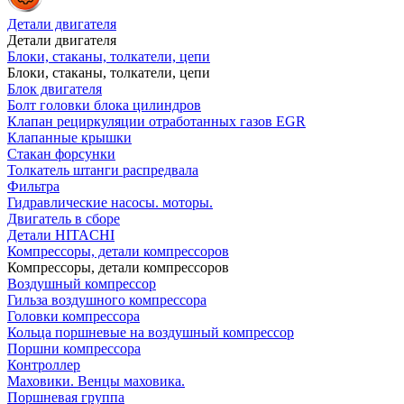
Детали двигателя
Детали двигателя
Блоки, стаканы, толкатели, цепи
Блоки, стаканы, толкатели, цепи
Блок двигателя
Болт головки блока цилиндров
Клапан рециркуляции отработанных газов EGR
Клапанные крышки
Стакан форсунки
Толкатель штанги распредвала
Фильтра
Гидравлические насосы. моторы.
Двигатель в сборе
Детали HITACHI
Компрессоры, детали компрессоров
Компрессоры, детали компрессоров
Воздушный компрессор
Гильза воздушного компрессора
Головки компрессора
Кольца поршневые на воздушный компрессор
Поршни компрессора
Контроллер
Маховики. Венцы маховика.
Поршневая группа