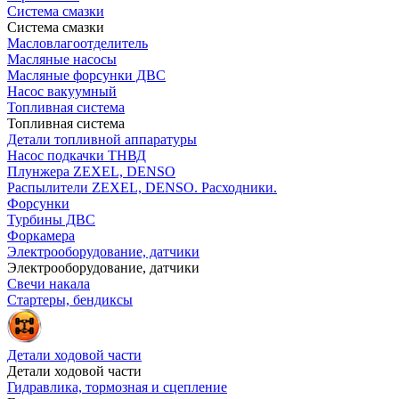
Система смазки
Система смазки
Масловлагоотделитель
Масляные насосы
Масляные форсунки ДВС
Насос вакуумный
Топливная система
Топливная система
Детали топливной аппаратуры
Насос подкачки ТНВД
Плунжера ZEXEL, DENSO
Распылители ZEXEL, DENSO. Расходники.
Форсунки
Турбины ДВС
Форкамера
Электрооборудование, датчики
Электрооборудование, датчики
Свечи накала
Стартеры, бендиксы
Детали ходовой части
Детали ходовой части
Гидравлика, тормозная и сцепление