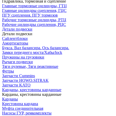
Гидравлика, тормозная и сцепление
Главные тормозные цилиндры, ГТЦ
Главные цилиндры сцепления, ГЦС
ПГУ сцепления. ПГУ тормозов
Рабочие тормозные цилиндры, РТЦ
Рабочие цилиндры сцепления, РЦС
Детали подвески
Детали подвески
Cайлентблоки
Амортизаторы
Букса. Вал балансира. Ось балансира.
Замки переднего моста/Хабы/lock
Пружины на грузовики
Рычаги подвески
Тяги рулевые, Тяги реактивные
Фетры
Запчасти Cummins
Запчасти HOWO.SITRAK
Запчасти KATO
Карданы, крестовины карданные
Карданы, крестовины карданные
Карданы
Крестовина кардана
Муфта соединительная
Насосы ГУР, ремкомплекты