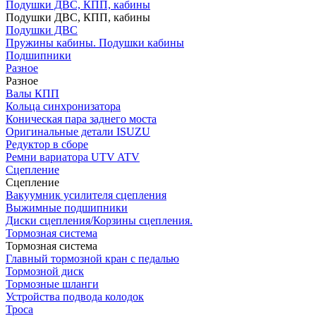
Подушки ДВС, КПП, кабины
Подушки ДВС, КПП, кабины
Подушки ДВС
Пружины кабины. Подушки кабины
Подшипники
Разное
Разное
Валы КПП
Кольца синхронизатора
Коническая пара заднего моста
Оригинальные детали ISUZU
Редуктор в сборе
Ремни вариатора UTV ATV
Сцепление
Сцепление
Вакуумник усилителя сцепления
Выжимные подшипники
Диски сцепления/Корзины сцепления.
Тормозная система
Тормозная система
Главный тормозной кран с педалью
Тормозной диск
Тормозные шланги
Устройства подвода колодок
Троса