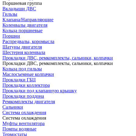
Поршневая группа
Вкладыши ДВС
Гильзы
Клапана/Направляющие
Коленвалы двигателя
Кольца поршневые
Поршни
Распредвалы, коромысла
Шатуны двигателя
Шестерня коленвала
Прокладки ДВС, ремкомплекты, сальники, колпачки
Прокладки ДВС, ремкомплекты, сальники, колпачки
Кольца под гильзы
Маслосъемные колпачки
Прокладки ГБЦ
Прокладки коллектора
Прокладки под клапанную крышку
Прокладки поддона
Ремкомплекты двигателя
Сальники
Система охлаждения
Система охлаждения
Муфты вентилятора
Помпы водяные
Термостаты