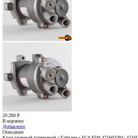
20 200
Р
В корзину
Добавлено
Описание
Кран главный тормозной <Тайвань> FC# FD# 471603291; 47160-