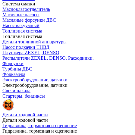
Система смазки
Масловлагоотделитель
Масляные насосы
Масляные форсунки ДВС
Насос вакуумный
Топливная система
Топливная система
Детали топливной аппаратуры
Насос подкачки ТНВД
Плунжера ZEXEL, DENSO
Распылители ZEXEL, DENSO. Расходники.
Форсунки
Турбины ДВС
Форкамера
Электрооборудование, датчики
Электрооборудование, датчики
Свечи накала
Стартеры, бендиксы
Детали ходовой части
Детали ходовой части
Гидравлика, тормозная и сцепление
Гидравлика, тормозная и сцепление