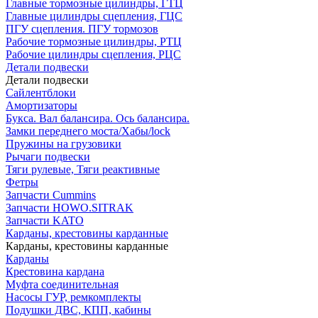
Главные тормозные цилиндры, ГТЦ
Главные цилиндры сцепления, ГЦС
ПГУ сцепления. ПГУ тормозов
Рабочие тормозные цилиндры, РТЦ
Рабочие цилиндры сцепления, РЦС
Детали подвески
Детали подвески
Cайлентблоки
Амортизаторы
Букса. Вал балансира. Ось балансира.
Замки переднего моста/Хабы/lock
Пружины на грузовики
Рычаги подвески
Тяги рулевые, Тяги реактивные
Фетры
Запчасти Cummins
Запчасти HOWO.SITRAK
Запчасти KATO
Карданы, крестовины карданные
Карданы, крестовины карданные
Карданы
Крестовина кардана
Муфта соединительная
Насосы ГУР, ремкомплекты
Подушки ДВС, КПП, кабины