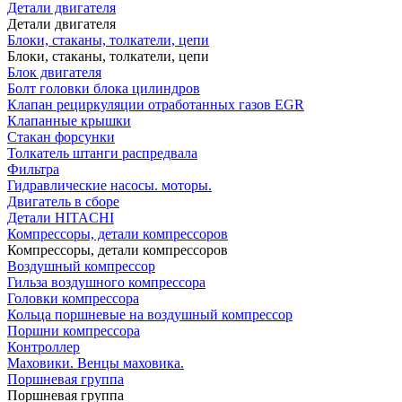
Детали двигателя
Детали двигателя
Блоки, стаканы, толкатели, цепи
Блоки, стаканы, толкатели, цепи
Блок двигателя
Болт головки блока цилиндров
Клапан рециркуляции отработанных газов EGR
Клапанные крышки
Стакан форсунки
Толкатель штанги распредвала
Фильтра
Гидравлические насосы. моторы.
Двигатель в сборе
Детали HITACHI
Компрессоры, детали компрессоров
Компрессоры, детали компрессоров
Воздушный компрессор
Гильза воздушного компрессора
Головки компрессора
Кольца поршневые на воздушный компрессор
Поршни компрессора
Контроллер
Маховики. Венцы маховика.
Поршневая группа
Поршневая группа