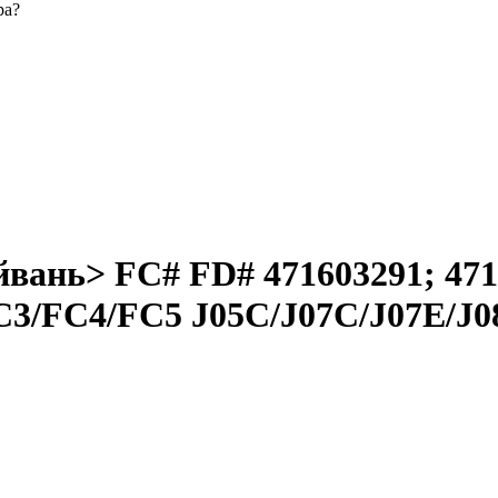
ра?
ань> FC# FD# 471603291; 4716
FC3/FC4/FC5 J05C/J07C/J07E/J