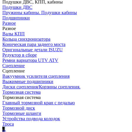
Подушки ДВС, КПП, кабины
Подушки ДВС
Пружины кабины. Подушки кабины
Подшипники
Разное
Разное
Валы КПП
Кольца синхронизатора
Коническая пара заднего моста
Оригинальные детали ISUZU
Редуктор в сборе
Ремни вариатора UTV ATV
Сцепление
Сцепление
Вакуумник усилителя сцепления
Выжимные подшипники
Диски сцепления/Корзины сцепления.
Тормозная система
Тормозная система
Главный тормозной кран с педалью
Тормозной диск
Тормозные шланги
Устройства подвода колодок
Троса
.
.
.