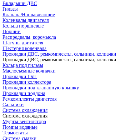
Вкладыши ДВС
Гильзы
Клапана/Направляющие
Коленвалы двигателя
Кольца поршневые
Поршни
Распредвалы, коромысла
Шатуны двигателя
Шестерня коленвала
Прокладки ДВС, ремкомплекты, сальники, колпачки
Прокладки ДВС, ремкомплекты, сальники, колпачки
Кольца под гильзы
Маслосъемные колпачки
Прокладки ГБЦ
Прокладки коллектора
Прокладки под клапанную крышку
Прокладки поддона
Ремкомплекты двигателя
Сальники
Система охлаждения
Система охлаждения
Муфты вентилятора
Помпы водяные
Термостаты
Система смазки