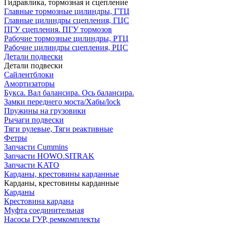
Гидравлика, тормозная и сцепление
Главные тормозные цилиндры, ГТЦ
Главные цилиндры сцепления, ГЦС
ПГУ сцепления. ПГУ тормозов
Рабочие тормозные цилиндры, РТЦ
Рабочие цилиндры сцепления, РЦС
Детали подвески
Детали подвески
Cайлентблоки
Амортизаторы
Букса. Вал балансира. Ось балансира.
Замки переднего моста/Хабы/lock
Пружины на грузовики
Рычаги подвески
Тяги рулевые, Тяги реактивные
Фетры
Запчасти Cummins
Запчасти HOWO.SITRAK
Запчасти KATO
Карданы, крестовины карданные
Карданы, крестовины карданные
Карданы
Крестовина кардана
Муфта соединительная
Насосы ГУР, ремкомплекты