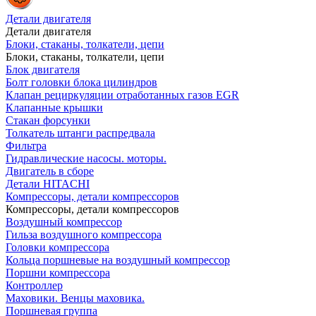
Детали двигателя
Детали двигателя
Блоки, стаканы, толкатели, цепи
Блоки, стаканы, толкатели, цепи
Блок двигателя
Болт головки блока цилиндров
Клапан рециркуляции отработанных газов EGR
Клапанные крышки
Стакан форсунки
Толкатель штанги распредвала
Фильтра
Гидравлические насосы. моторы.
Двигатель в сборе
Детали HITACHI
Компрессоры, детали компрессоров
Компрессоры, детали компрессоров
Воздушный компрессор
Гильза воздушного компрессора
Головки компрессора
Кольца поршневые на воздушный компрессор
Поршни компрессора
Контроллер
Маховики. Венцы маховика.
Поршневая группа