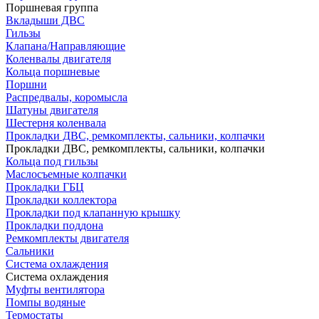
Поршневая группа
Вкладыши ДВС
Гильзы
Клапана/Направляющие
Коленвалы двигателя
Кольца поршневые
Поршни
Распредвалы, коромысла
Шатуны двигателя
Шестерня коленвала
Прокладки ДВС, ремкомплекты, сальники, колпачки
Прокладки ДВС, ремкомплекты, сальники, колпачки
Кольца под гильзы
Маслосъемные колпачки
Прокладки ГБЦ
Прокладки коллектора
Прокладки под клапанную крышку
Прокладки поддона
Ремкомплекты двигателя
Сальники
Система охлаждения
Система охлаждения
Муфты вентилятора
Помпы водяные
Термостаты