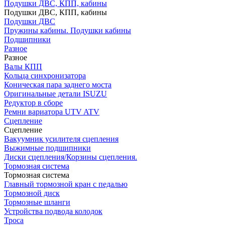
Подушки ДВС, КПП, кабины
Подушки ДВС, КПП, кабины
Подушки ДВС
Пружины кабины. Подушки кабины
Подшипники
Разное
Разное
Валы КПП
Кольца синхронизатора
Коническая пара заднего моста
Оригинальные детали ISUZU
Редуктор в сборе
Ремни вариатора UTV ATV
Сцепление
Сцепление
Вакуумник усилителя сцепления
Выжимные подшипники
Диски сцепления/Корзины сцепления.
Тормозная система
Тормозная система
Главный тормозной кран с педалью
Тормозной диск
Тормозные шланги
Устройства подвода колодок
Троса