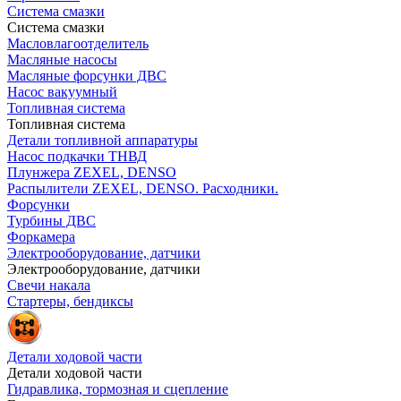
Система смазки
Система смазки
Масловлагоотделитель
Масляные насосы
Масляные форсунки ДВС
Насос вакуумный
Топливная система
Топливная система
Детали топливной аппаратуры
Насос подкачки ТНВД
Плунжера ZEXEL, DENSO
Распылители ZEXEL, DENSO. Расходники.
Форсунки
Турбины ДВС
Форкамера
Электрооборудование, датчики
Электрооборудование, датчики
Свечи накала
Стартеры, бендиксы
Детали ходовой части
Детали ходовой части
Гидравлика, тормозная и сцепление