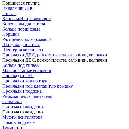
Поршневая группа
Вкладыши ДВС
Гильзы
Клапана/Направляющие
Коленвалы двигателя
Кольца поршневые
Поршни
Распредвалы, коромысла
Шатуны двигателя
Шестерня коленвала
Прокладки ДВС, ремкомплекты, сальники, колпачки
Прокладки ДВС, ремкомплекты, сальники, колпачки
Кольца под гильзы
Маслосъемные колпачки
Прокладки ГБЦ
Прокладки коллектора
Прокладки под клапанную крышку
Прокладки поддона
Ремкомплекты двигателя
Сальники
Система охлаждения
Система охлаждения
Муфты вентилятора
Помпы водяные
Термостаты