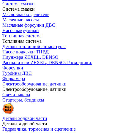
Система смазки
Система смазки
Масловлагоотделитель
Масляные насосы
Масляные форсунки ДВС
Насос вакуумный
Топливная система
Топливная система
Детали топливной аппаратуры
Насос подкачки ТНВД
Плунжера ZEXEL, DENSO
Распылители ZEXEL, DENSO. Расходники.
Форсунки
Турбины ДВС
Форкамера
Электрооборудование, датчики
Электрооборудование, датчики
Свечи накала
Стартеры, бендиксы
Детали ходовой части
Детали ходовой части
Гидравлика, тормозная и сцепление