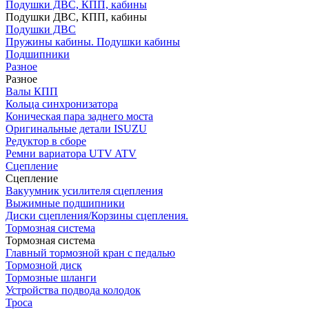
Подушки ДВС, КПП, кабины
Подушки ДВС, КПП, кабины
Подушки ДВС
Пружины кабины. Подушки кабины
Подшипники
Разное
Разное
Валы КПП
Кольца синхронизатора
Коническая пара заднего моста
Оригинальные детали ISUZU
Редуктор в сборе
Ремни вариатора UTV ATV
Сцепление
Сцепление
Вакуумник усилителя сцепления
Выжимные подшипники
Диски сцепления/Корзины сцепления.
Тормозная система
Тормозная система
Главный тормозной кран с педалью
Тормозной диск
Тормозные шланги
Устройства подвода колодок
Троса