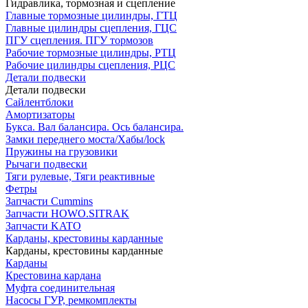
Гидравлика, тормозная и сцепление
Главные тормозные цилиндры, ГТЦ
Главные цилиндры сцепления, ГЦС
ПГУ сцепления. ПГУ тормозов
Рабочие тормозные цилиндры, РТЦ
Рабочие цилиндры сцепления, РЦС
Детали подвески
Детали подвески
Cайлентблоки
Амортизаторы
Букса. Вал балансира. Ось балансира.
Замки переднего моста/Хабы/lock
Пружины на грузовики
Рычаги подвески
Тяги рулевые, Тяги реактивные
Фетры
Запчасти Cummins
Запчасти HOWO.SITRAK
Запчасти KATO
Карданы, крестовины карданные
Карданы, крестовины карданные
Карданы
Крестовина кардана
Муфта соединительная
Насосы ГУР, ремкомплекты