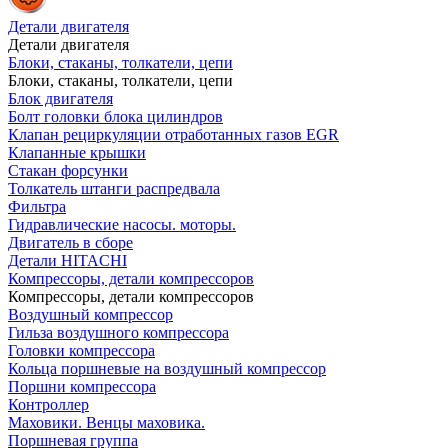
Детали двигателя
Детали двигателя
Блоки, стаканы, толкатели, цепи
Блоки, стаканы, толкатели, цепи
Блок двигателя
Болт головки блока цилиндров
Клапан рециркуляции отработанных газов EGR
Клапанные крышки
Стакан форсунки
Толкатель штанги распредвала
Фильтра
Гидравлические насосы. моторы.
Двигатель в сборе
Детали HITACHI
Компрессоры, детали компрессоров
Компрессоры, детали компрессоров
Воздушный компрессор
Гильза воздушного компрессора
Головки компрессора
Кольца поршневые на воздушный компрессор
Поршни компрессора
Контроллер
Маховики. Венцы маховика.
Поршневая группа