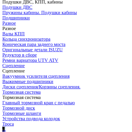
Подушки ДВС, КПП, кабины
Подушки ДВС
Пружины кабины. Подушки кабины
Подшипники
Разное
Разное
Валы КПП
Кольца синхронизатора
Коническая пара заднего моста
Оригинальные детали ISUZU
Редуктор в сборе
Ремни вариатора UTV ATV
Сцепление
Сцепление
Вакуумник усилителя сцепления
Выжимные подшипники
Диски сцепления/Корзины сцепления.
Тормозная система
Тормозная система
Главный тормозной кран с педалью
Тормозной диск
Тормозные шланги
Устройства подвода колодок
Троса
.
.
.