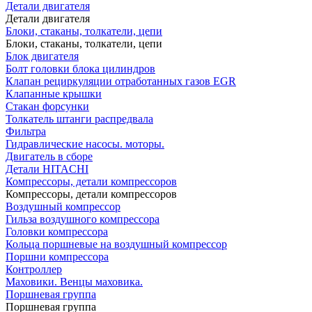
Детали двигателя
Детали двигателя
Блоки, стаканы, толкатели, цепи
Блоки, стаканы, толкатели, цепи
Блок двигателя
Болт головки блока цилиндров
Клапан рециркуляции отработанных газов EGR
Клапанные крышки
Стакан форсунки
Толкатель штанги распредвала
Фильтра
Гидравлические насосы. моторы.
Двигатель в сборе
Детали HITACHI
Компрессоры, детали компрессоров
Компрессоры, детали компрессоров
Воздушный компрессор
Гильза воздушного компрессора
Головки компрессора
Кольца поршневые на воздушный компрессор
Поршни компрессора
Контроллер
Маховики. Венцы маховика.
Поршневая группа
Поршневая группа