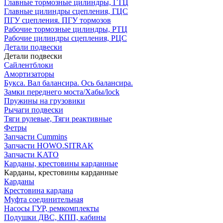
Главные тормозные цилиндры, ГТЦ
Главные цилиндры сцепления, ГЦС
ПГУ сцепления. ПГУ тормозов
Рабочие тормозные цилиндры, РТЦ
Рабочие цилиндры сцепления, РЦС
Детали подвески
Детали подвески
Cайлентблоки
Амортизаторы
Букса. Вал балансира. Ось балансира.
Замки переднего моста/Хабы/lock
Пружины на грузовики
Рычаги подвески
Тяги рулевые, Тяги реактивные
Фетры
Запчасти Cummins
Запчасти HOWO.SITRAK
Запчасти KATO
Карданы, крестовины карданные
Карданы, крестовины карданные
Карданы
Крестовина кардана
Муфта соединительная
Насосы ГУР, ремкомплекты
Подушки ДВС, КПП, кабины