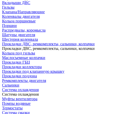
Вкладыши ДВС
Гильзы
Клапана/Направляющие
Коленвалы двигателя
Кольца поршневые
Поршни
Распредвалы, коромысла
Шатуны двигателя
Шестерня коленвала
Прокладки ДВС, ремкомплекты, сальники, колпачки
Прокладки ДВС, ремкомплекты, сальники, колпачки
Кольца под гильзы
Маслосъемные колпачки
Прокладки ГБЦ
Прокладки коллектора
Прокладки под клапанную крышку
Прокладки поддона
Ремкомплекты двигателя
Сальники
Система охлаждения
Система охлаждения
Муфты вентилятора
Помпы водяные
Термостаты
Система смазки