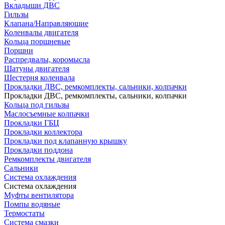
Вкладыши ДВС
Гильзы
Клапана/Направляющие
Коленвалы двигателя
Кольца поршневые
Поршни
Распредвалы, коромысла
Шатуны двигателя
Шестерня коленвала
Прокладки ДВС, ремкомплекты, сальники, колпачки
Прокладки ДВС, ремкомплекты, сальники, колпачки
Кольца под гильзы
Маслосъемные колпачки
Прокладки ГБЦ
Прокладки коллектора
Прокладки под клапанную крышку
Прокладки поддона
Ремкомплекты двигателя
Сальники
Система охлаждения
Система охлаждения
Муфты вентилятора
Помпы водяные
Термостаты
Система смазки