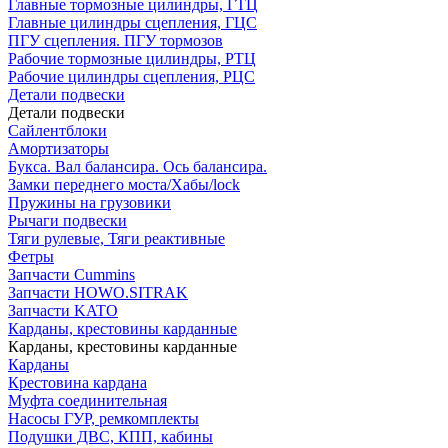
Главные тормозные цилиндры, ГТЦ
Главные цилиндры сцепления, ГЦС
ПГУ сцепления. ПГУ тормозов
Рабочие тормозные цилиндры, РТЦ
Рабочие цилиндры сцепления, РЦС
Детали подвески
Детали подвески
Cайлентблоки
Амортизаторы
Букса. Вал балансира. Ось балансира.
Замки переднего моста/Хабы/lock
Пружины на грузовики
Рычаги подвески
Тяги рулевые, Тяги реактивные
Фетры
Запчасти Cummins
Запчасти HOWO.SITRAK
Запчасти KATO
Карданы, крестовины карданные
Карданы, крестовины карданные
Карданы
Крестовина кардана
Муфта соединительная
Насосы ГУР, ремкомплекты
Подушки ДВС, КПП, кабины