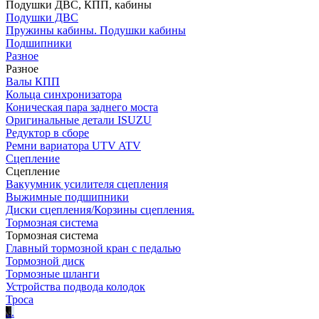
Подушки ДВС, КПП, кабины
Подушки ДВС
Пружины кабины. Подушки кабины
Подшипники
Разное
Разное
Валы КПП
Кольца синхронизатора
Коническая пара заднего моста
Оригинальные детали ISUZU
Редуктор в сборе
Ремни вариатора UTV ATV
Сцепление
Сцепление
Вакуумник усилителя сцепления
Выжимные подшипники
Диски сцепления/Корзины сцепления.
Тормозная система
Тормозная система
Главный тормозной кран с педалью
Тормозной диск
Тормозные шланги
Устройства подвода колодок
Троса
.
.
.