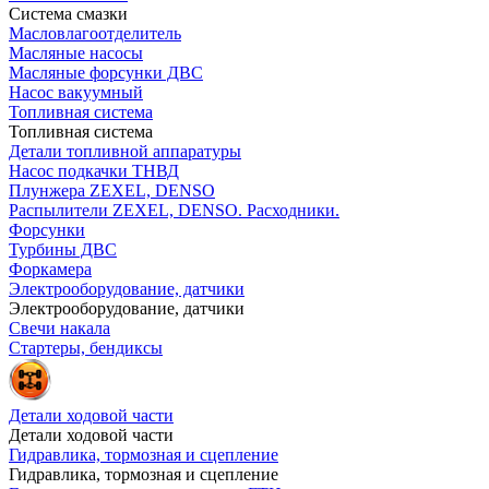
Система смазки
Масловлагоотделитель
Масляные насосы
Масляные форсунки ДВС
Насос вакуумный
Топливная система
Топливная система
Детали топливной аппаратуры
Насос подкачки ТНВД
Плунжера ZEXEL, DENSO
Распылители ZEXEL, DENSO. Расходники.
Форсунки
Турбины ДВС
Форкамера
Электрооборудование, датчики
Электрооборудование, датчики
Свечи накала
Стартеры, бендиксы
Детали ходовой части
Детали ходовой части
Гидравлика, тормозная и сцепление
Гидравлика, тормозная и сцепление