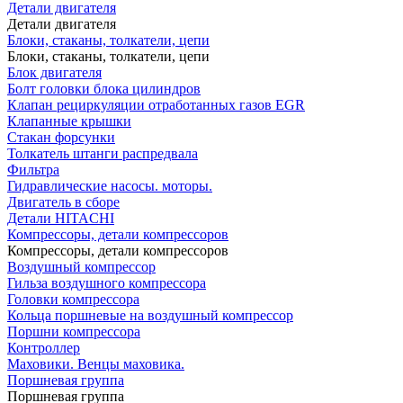
Детали двигателя
Детали двигателя
Блоки, стаканы, толкатели, цепи
Блоки, стаканы, толкатели, цепи
Блок двигателя
Болт головки блока цилиндров
Клапан рециркуляции отработанных газов EGR
Клапанные крышки
Стакан форсунки
Толкатель штанги распредвала
Фильтра
Гидравлические насосы. моторы.
Двигатель в сборе
Детали HITACHI
Компрессоры, детали компрессоров
Компрессоры, детали компрессоров
Воздушный компрессор
Гильза воздушного компрессора
Головки компрессора
Кольца поршневые на воздушный компрессор
Поршни компрессора
Контроллер
Маховики. Венцы маховика.
Поршневая группа
Поршневая группа