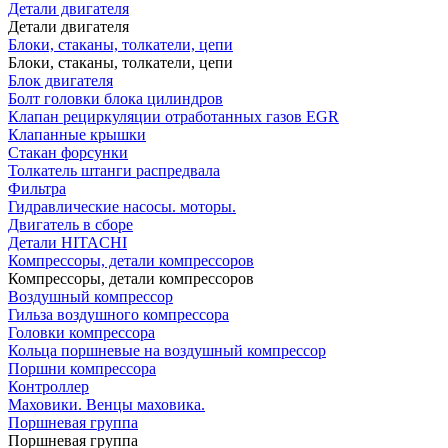
Детали двигателя
Детали двигателя
Блоки, стаканы, толкатели, цепи
Блоки, стаканы, толкатели, цепи
Блок двигателя
Болт головки блока цилиндров
Клапан рециркуляции отработанных газов EGR
Клапанные крышки
Стакан форсунки
Толкатель штанги распредвала
Фильтра
Гидравлические насосы. моторы.
Двигатель в сборе
Детали HITACHI
Компрессоры, детали компрессоров
Компрессоры, детали компрессоров
Воздушный компрессор
Гильза воздушного компрессора
Головки компрессора
Кольца поршневые на воздушный компрессор
Поршни компрессора
Контроллер
Маховики. Венцы маховика.
Поршневая группа
Поршневая группа