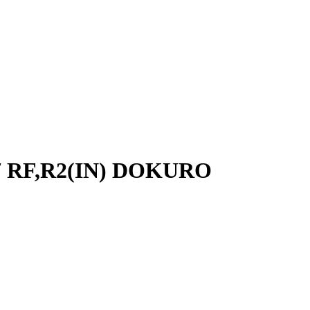
7 RF,R2(IN) DOKURO