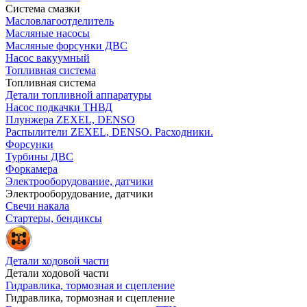
Система смазки
Масловлагоотделитель
Масляные насосы
Масляные форсунки ДВС
Насос вакуумный
Топливная система
Топливная система
Детали топливной аппаратуры
Насос подкачки ТНВД
Плунжера ZEXEL, DENSO
Распылители ZEXEL, DENSO. Расходники.
Форсунки
Турбины ДВС
Форкамера
Электрооборудование, датчики
Электрооборудование, датчики
Свечи накала
Стартеры, бендиксы
Детали ходовой части
Детали ходовой части
Гидравлика, тормозная и сцепление
Гидравлика, тормозная и сцепление