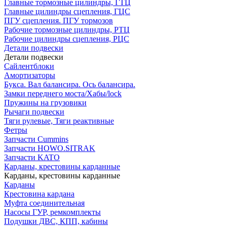
Главные тормозные цилиндры, ГТЦ
Главные цилиндры сцепления, ГЦС
ПГУ сцепления. ПГУ тормозов
Рабочие тормозные цилиндры, РТЦ
Рабочие цилиндры сцепления, РЦС
Детали подвески
Детали подвески
Cайлентблоки
Амортизаторы
Букса. Вал балансира. Ось балансира.
Замки переднего моста/Хабы/lock
Пружины на грузовики
Рычаги подвески
Тяги рулевые, Тяги реактивные
Фетры
Запчасти Cummins
Запчасти HOWO.SITRAK
Запчасти KATO
Карданы, крестовины карданные
Карданы, крестовины карданные
Карданы
Крестовина кардана
Муфта соединительная
Насосы ГУР, ремкомплекты
Подушки ДВС, КПП, кабины