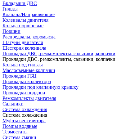
Вкладыши ДВС
Гильзы
Клапана/Направляющие
Коленвалы двигателя
Кольца поршневые
Поршни
Распредвалы, коромысла
Шатуны двигателя
Шестерня коленвала
Прокладки ДВС, ремкомплекты, сальники, колпачки
Прокладки ДВС, ремкомплекты, сальники, колпачки
Кольца под гильзы
Маслосъемные колпачки
Прокладки ГБЦ
Прокладки коллектора
Прокладки под клапанную крышку
Прокладки поддона
Ремкомплекты двигателя
Сальники
Система охлаждения
Система охлаждения
Муфты вентилятора
Помпы водяные
Термостаты
Система смазки