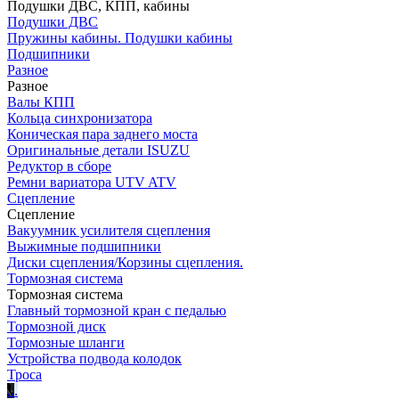
Подушки ДВС, КПП, кабины
Подушки ДВС
Пружины кабины. Подушки кабины
Подшипники
Разное
Разное
Валы КПП
Кольца синхронизатора
Коническая пара заднего моста
Оригинальные детали ISUZU
Редуктор в сборе
Ремни вариатора UTV ATV
Сцепление
Сцепление
Вакуумник усилителя сцепления
Выжимные подшипники
Диски сцепления/Корзины сцепления.
Тормозная система
Тормозная система
Главный тормозной кран с педалью
Тормозной диск
Тормозные шланги
Устройства подвода колодок
Троса
.
.
.