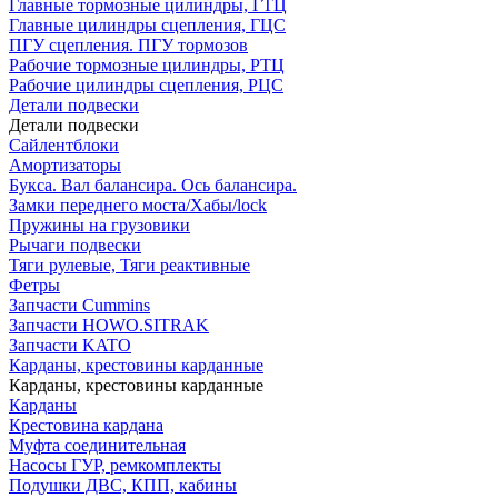
Главные тормозные цилиндры, ГТЦ
Главные цилиндры сцепления, ГЦС
ПГУ сцепления. ПГУ тормозов
Рабочие тормозные цилиндры, РТЦ
Рабочие цилиндры сцепления, РЦС
Детали подвески
Детали подвески
Cайлентблоки
Амортизаторы
Букса. Вал балансира. Ось балансира.
Замки переднего моста/Хабы/lock
Пружины на грузовики
Рычаги подвески
Тяги рулевые, Тяги реактивные
Фетры
Запчасти Cummins
Запчасти HOWO.SITRAK
Запчасти KATO
Карданы, крестовины карданные
Карданы, крестовины карданные
Карданы
Крестовина кардана
Муфта соединительная
Насосы ГУР, ремкомплекты
Подушки ДВС, КПП, кабины