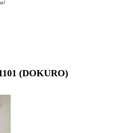
ра?
31101 (DOKURO)