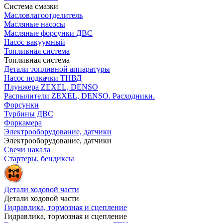
Система смазки
Масловлагоотделитель
Масляные насосы
Масляные форсунки ДВС
Насос вакуумный
Топливная система
Топливная система
Детали топливной аппаратуры
Насос подкачки ТНВД
Плунжера ZEXEL, DENSO
Распылители ZEXEL, DENSO. Расходники.
Форсунки
Турбины ДВС
Форкамера
Электрооборудование, датчики
Электрооборудование, датчики
Свечи накала
Стартеры, бендиксы
Детали ходовой части
Детали ходовой части
Гидравлика, тормозная и сцепление
Гидравлика, тормозная и сцепление