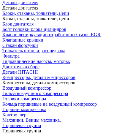
Детали двигателя
Детали двигателя
Блоки, стаканы, толкатели, цепи
Блоки, стаканы, толкатели, цепи
Блок двигателя
Болт головки блока цилиндров
Клапан рециркуляции отработанных газов EGR
Клапанные крышки
Стакан форсунки
Толкатель штанги распредвала
Фильтра
Гидравлические насосы. моторы.
Двигатель в сборе
Детали HITACHI
Компрессоры, детали компрессоров
Компрессоры, детали компрессоров
Воздушный компрессор
Гильза воздушного компрессора
Головки компрессора
Кольца поршневые на воздушный компрессор
Поршни компрессора
Контроллер
Маховики. Венцы маховика.
Поршневая группа
Поршневая группа