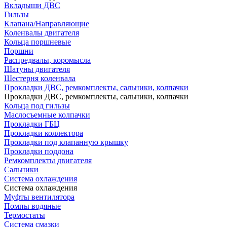
Вкладыши ДВС
Гильзы
Клапана/Направляющие
Коленвалы двигателя
Кольца поршневые
Поршни
Распредвалы, коромысла
Шатуны двигателя
Шестерня коленвала
Прокладки ДВС, ремкомплекты, сальники, колпачки
Прокладки ДВС, ремкомплекты, сальники, колпачки
Кольца под гильзы
Маслосъемные колпачки
Прокладки ГБЦ
Прокладки коллектора
Прокладки под клапанную крышку
Прокладки поддона
Ремкомплекты двигателя
Сальники
Система охлаждения
Система охлаждения
Муфты вентилятора
Помпы водяные
Термостаты
Система смазки