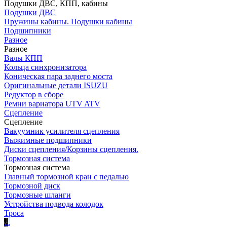
Подушки ДВС, КПП, кабины
Подушки ДВС
Пружины кабины. Подушки кабины
Подшипники
Разное
Разное
Валы КПП
Кольца синхронизатора
Коническая пара заднего моста
Оригинальные детали ISUZU
Редуктор в сборе
Ремни вариатора UTV ATV
Сцепление
Сцепление
Вакуумник усилителя сцепления
Выжимные подшипники
Диски сцепления/Корзины сцепления.
Тормозная система
Тормозная система
Главный тормозной кран с педалью
Тормозной диск
Тормозные шланги
Устройства подвода колодок
Троса
.
.
.