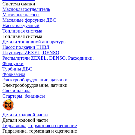
Система смазки
Масловлагоотделитель
Масляные насосы
Масляные форсунки ДВС
Насос вакуумный
Топливная система
Топливная система
Детали топливной аппаратуры
Насос подкачки ТНВД
Плунжера ZEXEL, DENSO
Распылители ZEXEL, DENSO. Расходники.
Форсунки
Турбины ДВС
Форкамера
Электрооборудование, датчики
Электрооборудование, датчики
Свечи накала
Стартеры, бендиксы
Детали ходовой части
Детали ходовой части
Гидравлика, тормозная и сцепление
Гидравлика, тормозная и сцепление