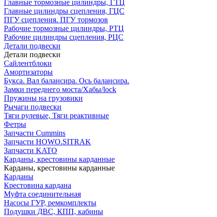
Главные тормозные цилиндры, ГТЦ
Главные цилиндры сцепления, ГЦС
ПГУ сцепления. ПГУ тормозов
Рабочие тормозные цилиндры, РТЦ
Рабочие цилиндры сцепления, РЦС
Детали подвески
Детали подвески
Cайлентблоки
Амортизаторы
Букса. Вал балансира. Ось балансира.
Замки переднего моста/Хабы/lock
Пружины на грузовики
Рычаги подвески
Тяги рулевые, Тяги реактивные
Фетры
Запчасти Cummins
Запчасти HOWO.SITRAK
Запчасти KATO
Карданы, крестовины карданные
Карданы, крестовины карданные
Карданы
Крестовина кардана
Муфта соединительная
Насосы ГУР, ремкомплекты
Подушки ДВС, КПП, кабины