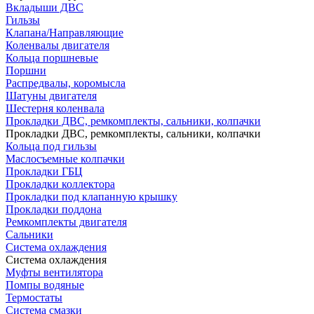
Вкладыши ДВС
Гильзы
Клапана/Направляющие
Коленвалы двигателя
Кольца поршневые
Поршни
Распредвалы, коромысла
Шатуны двигателя
Шестерня коленвала
Прокладки ДВС, ремкомплекты, сальники, колпачки
Прокладки ДВС, ремкомплекты, сальники, колпачки
Кольца под гильзы
Маслосъемные колпачки
Прокладки ГБЦ
Прокладки коллектора
Прокладки под клапанную крышку
Прокладки поддона
Ремкомплекты двигателя
Сальники
Система охлаждения
Система охлаждения
Муфты вентилятора
Помпы водяные
Термостаты
Система смазки