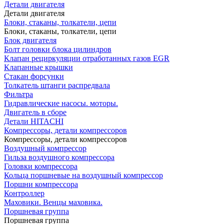
Детали двигателя
Детали двигателя
Блоки, стаканы, толкатели, цепи
Блоки, стаканы, толкатели, цепи
Блок двигателя
Болт головки блока цилиндров
Клапан рециркуляции отработанных газов EGR
Клапанные крышки
Стакан форсунки
Толкатель штанги распредвала
Фильтра
Гидравлические насосы. моторы.
Двигатель в сборе
Детали HITACHI
Компрессоры, детали компрессоров
Компрессоры, детали компрессоров
Воздушный компрессор
Гильза воздушного компрессора
Головки компрессора
Кольца поршневые на воздушный компрессор
Поршни компрессора
Контроллер
Маховики. Венцы маховика.
Поршневая группа
Поршневая группа