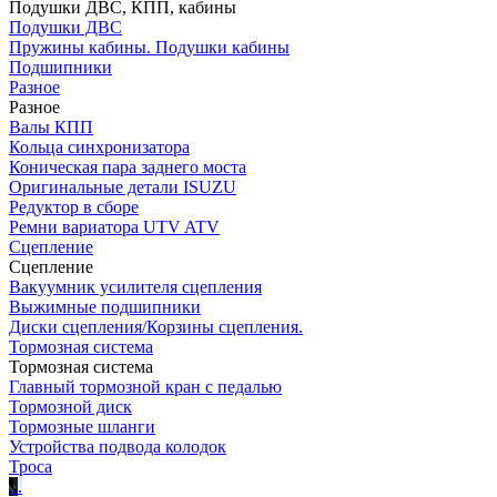
Подушки ДВС, КПП, кабины
Подушки ДВС
Пружины кабины. Подушки кабины
Подшипники
Разное
Разное
Валы КПП
Кольца синхронизатора
Коническая пара заднего моста
Оригинальные детали ISUZU
Редуктор в сборе
Ремни вариатора UTV ATV
Сцепление
Сцепление
Вакуумник усилителя сцепления
Выжимные подшипники
Диски сцепления/Корзины сцепления.
Тормозная система
Тормозная система
Главный тормозной кран с педалью
Тормозной диск
Тормозные шланги
Устройства подвода колодок
Троса
.
.
.