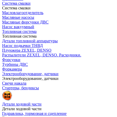
Система смазки
Система смазки
Масловлагоотделитель
Масляные насосы
Масляные форсунки ДВС
Насос вакуумный
Топливная система
Топливная система
Детали топливной аппаратуры
Насос подкачки ТНВД
Плунжера ZEXEL, DENSO
Распылители ZEXEL, DENSO. Расходники.
Форсунки
Турбины ДВС
Форкамера
Электрооборудование, датчики
Электрооборудование, датчики
Свечи накала
Стартеры, бендиксы
Детали ходовой части
Детали ходовой части
Гидравлика, тормозная и сцепление