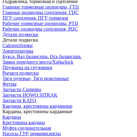
Гидравлика, тормозная и сцепление
Главные тормозные цилиндры, ГТЦ
Главные цилиндры сцепления, ГЦС
ПГУ сцепления. ПГУ тормозов
Рабочие тормозные цилиндры, РТЦ
Рабочие цилиндры сцепления, РЦС
Детали подвески
Детали подвески
Cайлентблоки
Амортизаторы
Букса. Вал балансира. Ось балансира.
Замки переднего моста/Хабы/lock
Пружины на грузовики
Рычаги подвески
Тяги рулевые, Тяги реактивные
Фетры
Запчасти Cummins
Запчасти HOWO.SITRAK
Запчасти KATO
Карданы, крестовины карданные
Карданы, крестовины карданные
Карданы
Крестовина кардана
Муфта соединительная
Насосы ГУР, ремкомплекты