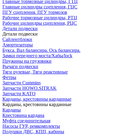
Главные тормозные цилиндры, ГТЦ
Главные цилиндры сцепления, ГЦС
ПГУ сцепления. ПГУ тормозов
Рабочие тормозные цилиндры, РТЦ
Рабочие цилиндры сцепления, РЦС
Детали подвески
Детали подвески
Cайлентблоки
Амортизаторы
Букса. Вал балансира. Ось балансира.
Замки переднего моста/Хабы/lock
Пружины на грузовики
Рычаги подвески
Тяги рулевые, Тяги реактивные
Фетры
Запчасти Cummins
Запчасти HOWO.SITRAK
Запчасти KATO
Карданы, крестовины карданные
Карданы, крестовины карданные
Карданы
Крестовина кардана
Муфта соединительная
Насосы ГУР, ремкомплекты
Подушки ДВС, КПП, кабины