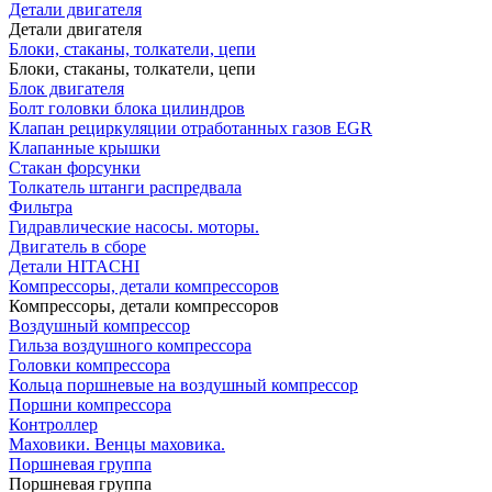
Детали двигателя
Детали двигателя
Блоки, стаканы, толкатели, цепи
Блоки, стаканы, толкатели, цепи
Блок двигателя
Болт головки блока цилиндров
Клапан рециркуляции отработанных газов EGR
Клапанные крышки
Стакан форсунки
Толкатель штанги распредвала
Фильтра
Гидравлические насосы. моторы.
Двигатель в сборе
Детали HITACHI
Компрессоры, детали компрессоров
Компрессоры, детали компрессоров
Воздушный компрессор
Гильза воздушного компрессора
Головки компрессора
Кольца поршневые на воздушный компрессор
Поршни компрессора
Контроллер
Маховики. Венцы маховика.
Поршневая группа
Поршневая группа