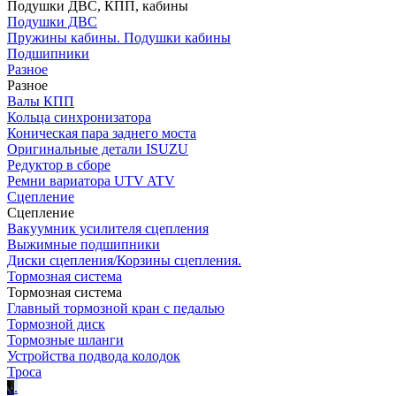
Подушки ДВС, КПП, кабины
Подушки ДВС
Пружины кабины. Подушки кабины
Подшипники
Разное
Разное
Валы КПП
Кольца синхронизатора
Коническая пара заднего моста
Оригинальные детали ISUZU
Редуктор в сборе
Ремни вариатора UTV ATV
Сцепление
Сцепление
Вакуумник усилителя сцепления
Выжимные подшипники
Диски сцепления/Корзины сцепления.
Тормозная система
Тормозная система
Главный тормозной кран с педалью
Тормозной диск
Тормозные шланги
Устройства подвода колодок
Троса
.
.
.