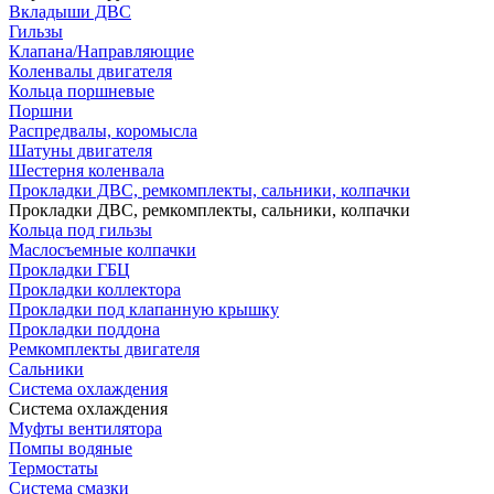
Вкладыши ДВС
Гильзы
Клапана/Направляющие
Коленвалы двигателя
Кольца поршневые
Поршни
Распредвалы, коромысла
Шатуны двигателя
Шестерня коленвала
Прокладки ДВС, ремкомплекты, сальники, колпачки
Прокладки ДВС, ремкомплекты, сальники, колпачки
Кольца под гильзы
Маслосъемные колпачки
Прокладки ГБЦ
Прокладки коллектора
Прокладки под клапанную крышку
Прокладки поддона
Ремкомплекты двигателя
Сальники
Система охлаждения
Система охлаждения
Муфты вентилятора
Помпы водяные
Термостаты
Система смазки