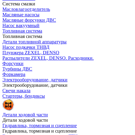
Система смазки
Масловлагоотделитель
Масляные насосы
Масляные форсунки ДВС
Насос вакуумный
Топливная система
Топливная система
Детали топливной аппаратуры
Насос подкачки ТНВД
Плунжера ZEXEL, DENSO
Распылители ZEXEL, DENSO. Расходники.
Форсунки
Турбины ДВС
Форкамера
Электрооборудование, датчики
Электрооборудование, датчики
Свечи накала
Стартеры, бендиксы
Детали ходовой части
Детали ходовой части
Гидравлика, тормозная и сцепление
Гидравлика, тормозная и сцепление