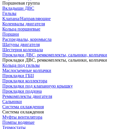
Поршневая группа
Вкладыши ДВС
Гильзы
Клапана/Направляющие
Коленвалы двигателя
Кольца поршневые
Поршни
Распредвалы, коромысла
Шатуны двигателя
Шестерня коленвала
Прокладки ДВС, ремкомплекты, сальники, колпачки
Прокладки ДВС, ремкомплекты, сальники, колпачки
Кольца под гильзы
Маслосъемные колпачки
Прокладки ГБЦ
Прокладки коллектора
Прокладки под клапанную крышку
Прокладки поддона
Ремкомплекты двигателя
Сальники
Система охлаждения
Система охлаждения
Муфты вентилятора
Помпы водяные
Термостаты