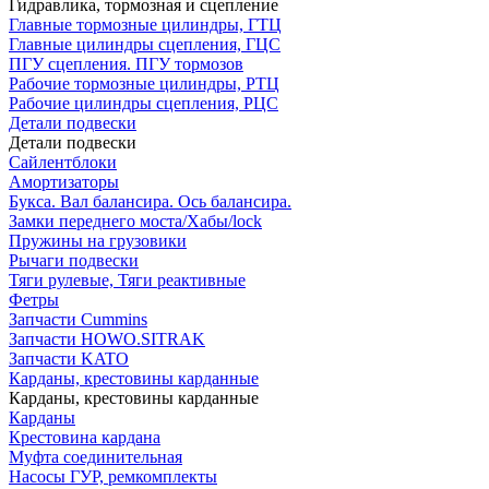
Гидравлика, тормозная и сцепление
Главные тормозные цилиндры, ГТЦ
Главные цилиндры сцепления, ГЦС
ПГУ сцепления. ПГУ тормозов
Рабочие тормозные цилиндры, РТЦ
Рабочие цилиндры сцепления, РЦС
Детали подвески
Детали подвески
Cайлентблоки
Амортизаторы
Букса. Вал балансира. Ось балансира.
Замки переднего моста/Хабы/lock
Пружины на грузовики
Рычаги подвески
Тяги рулевые, Тяги реактивные
Фетры
Запчасти Cummins
Запчасти HOWO.SITRAK
Запчасти KATO
Карданы, крестовины карданные
Карданы, крестовины карданные
Карданы
Крестовина кардана
Муфта соединительная
Насосы ГУР, ремкомплекты