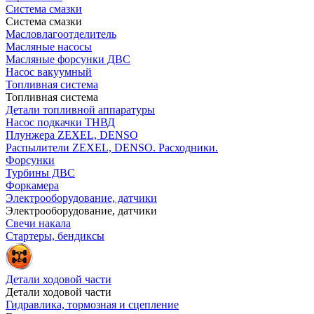
Система смазки
Система смазки
Масловлагоотделитель
Масляные насосы
Масляные форсунки ДВС
Насос вакуумный
Топливная система
Топливная система
Детали топливной аппаратуры
Насос подкачки ТНВД
Плунжера ZEXEL, DENSO
Распылители ZEXEL, DENSO. Расходники.
Форсунки
Турбины ДВС
Форкамера
Электрооборудование, датчики
Электрооборудование, датчики
Свечи накала
Стартеры, бендиксы
Детали ходовой части
Детали ходовой части
Гидравлика, тормозная и сцепление