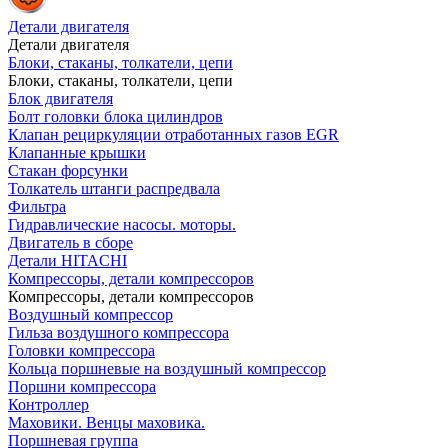
Детали двигателя
Детали двигателя
Блоки, стаканы, толкатели, цепи
Блоки, стаканы, толкатели, цепи
Блок двигателя
Болт головки блока цилиндров
Клапан рециркуляции отработанных газов EGR
Клапанные крышки
Стакан форсунки
Толкатель штанги распредвала
Фильтра
Гидравлические насосы. моторы.
Двигатель в сборе
Детали HITACHI
Компрессоры, детали компрессоров
Компрессоры, детали компрессоров
Воздушный компрессор
Гильза воздушного компрессора
Головки компрессора
Кольца поршневые на воздушный компрессор
Поршни компрессора
Контроллер
Маховики. Венцы маховика.
Поршневая группа