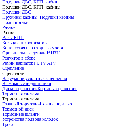
Подушки ДВС, КПП, кабины
Подушки ДВС, КПП, кабины
Подушки ДВС
Пружины кабины. Подушки кабины
Подшипники
Разное
Разное
Валы КПП
Кольца синхронизатора
Коническая пара заднего моста
Оригинальные детали ISUZU
Редуктор в сборе
Ремни вариатора UTV ATV
Сцепление
Сцепление
Вакуумник усилителя сцепления
Выжимные подшипники
Диски сцепления/Корзины сцепления.
Тормозная система
Тормозная система
Главный тормозной кран с педалью
Тормозной диск
Тормозные шланги
Устройства подвода колодок
Троса