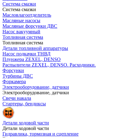
Система смазки
Система смазки
Масловлагоотделитель
Масляные насосы
Масляные форсунки ДВС
Насос вакуумный
Топливная система
Топливная система
Детали топливной аппаратуры
Насос подкачки ТНВД
Плунжера ZEXEL, DENSO
Распылители ZEXEL, DENSO. Расходники.
Форсунки
Турбины ДВС
Форкамера
Электрооборудование, датчики
Электрооборудование, датчики
Свечи накала
Стартеры, бендиксы
Детали ходовой части
Детали ходовой части
Гидравлика, тормозная и сцепление