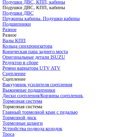
Подушки ДВС, КПП, кабины
Подушки ДВС, КПП, кабины
Подушки ДВС
Пружины кабины. Подушки кабины
Подшипники
Разное
Разное
Валы КПП
Кольца синхронизатора
Коническая пара заднего моста
Оригинальные детали ISUZU
Редуктор в сборе
Ремни вариатора UTV ATV
Сцепление
Сцепление
Вакуумник усилителя сцепления
Выжимные подшипники
Диски сцепления/Корзины сцепления.
Тормозная система
Тормозная система
Главный тормозной кран с педалью
Тормозной диск
Тормозные шланги
Устройства подвода колодок
Троса