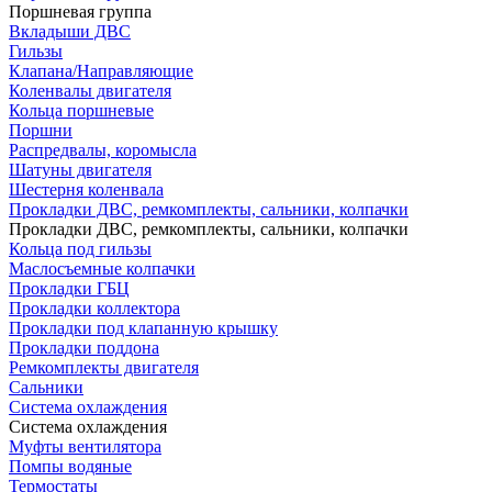
Поршневая группа
Вкладыши ДВС
Гильзы
Клапана/Направляющие
Коленвалы двигателя
Кольца поршневые
Поршни
Распредвалы, коромысла
Шатуны двигателя
Шестерня коленвала
Прокладки ДВС, ремкомплекты, сальники, колпачки
Прокладки ДВС, ремкомплекты, сальники, колпачки
Кольца под гильзы
Маслосъемные колпачки
Прокладки ГБЦ
Прокладки коллектора
Прокладки под клапанную крышку
Прокладки поддона
Ремкомплекты двигателя
Сальники
Система охлаждения
Система охлаждения
Муфты вентилятора
Помпы водяные
Термостаты