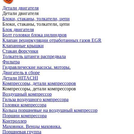
Детали двигателя
Детали двигателя
Блоки, стаканы, толкатели, цепи
Блоки, стаканы, толкатели, цепи
Блок двигателя
Болт головки блока цилиндров
Клапан рециркуляции отработанных газов EGR
Клапанные крышки
Стакан форсунки
Толкатель штанги распредвала
Фильтра
Гидравлические насосы. моторы.
Двигатель в сборе
Детали HITACHI
Компрессоры, детали компрессоров
Компрессоры, детали компрессоров
Воздушный компрессор
Гильза воздушного компрессора
Головки компрессора
Кольца поршневые на воздушный компрессор
Поршни компрессора
Контроллер
Маховики. Венцы маховика.
Поршневая группа