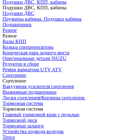
Подушки ДВС, КПП, кабины
Подушки ДВС, КПП, кабины
Подушки ДВС
Пружины кабины. Подушки кабины
Подшипники
Разное
Разное
Валы КПП
Кольца синхронизатора
Коническая пара заднего моста
Оригинальные детали ISUZU
Редуктор в сборе
Ремни вариатора UTV ATV
Сцепление
Сцепление
Вакуумник усилителя сцепления
Выжимные подшипники
Диски сцепления/Корзины сцепления.
Тормозная система
Тормозная система
Главный тормозной кран с педалью
Тормозной диск
Тормозные шланги
Устройства подвода колодок
Троса