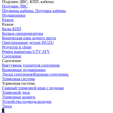
Подушки ДВС, КПП, кабины
Подушки ДВС
Пружины кабины. Подушки кабины
Подшипники
Разное
Разное
Валы КПП
Кольца синхронизатора
Коническая пара заднего моста
Оригинальные детали ISUZU
Редуктор в сборе
Ремни вариатора UTV ATV
Сцепление
Сцепление
Вакуумник усилителя сцепления
Выжимные подшипники
Диски сцепления/Корзины сцепления.
Тормозная система
Тормозная система
Главный тормозной кран с педалью
Тормозной диск
Тормозные шланги
Устройства подвода колодок
Троса
.
.
.