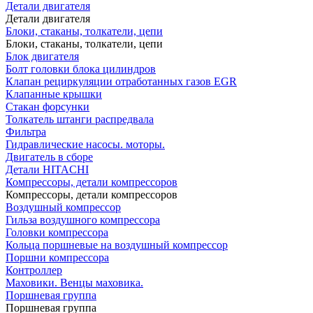
Детали двигателя
Детали двигателя
Блоки, стаканы, толкатели, цепи
Блоки, стаканы, толкатели, цепи
Блок двигателя
Болт головки блока цилиндров
Клапан рециркуляции отработанных газов EGR
Клапанные крышки
Стакан форсунки
Толкатель штанги распредвала
Фильтра
Гидравлические насосы. моторы.
Двигатель в сборе
Детали HITACHI
Компрессоры, детали компрессоров
Компрессоры, детали компрессоров
Воздушный компрессор
Гильза воздушного компрессора
Головки компрессора
Кольца поршневые на воздушный компрессор
Поршни компрессора
Контроллер
Маховики. Венцы маховика.
Поршневая группа
Поршневая группа