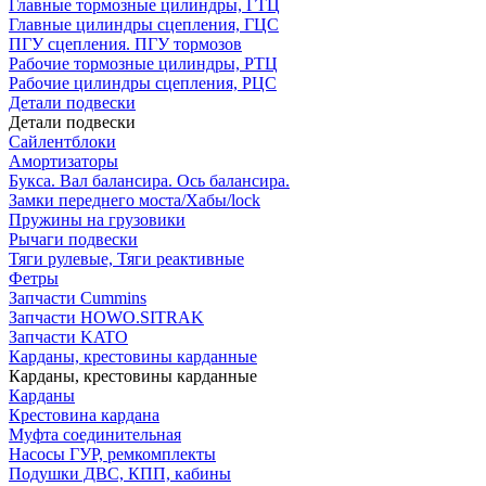
Главные тормозные цилиндры, ГТЦ
Главные цилиндры сцепления, ГЦС
ПГУ сцепления. ПГУ тормозов
Рабочие тормозные цилиндры, РТЦ
Рабочие цилиндры сцепления, РЦС
Детали подвески
Детали подвески
Cайлентблоки
Амортизаторы
Букса. Вал балансира. Ось балансира.
Замки переднего моста/Хабы/lock
Пружины на грузовики
Рычаги подвески
Тяги рулевые, Тяги реактивные
Фетры
Запчасти Cummins
Запчасти HOWO.SITRAK
Запчасти KATO
Карданы, крестовины карданные
Карданы, крестовины карданные
Карданы
Крестовина кардана
Муфта соединительная
Насосы ГУР, ремкомплекты
Подушки ДВС, КПП, кабины