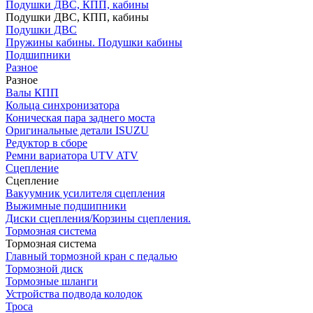
Подушки ДВС, КПП, кабины
Подушки ДВС, КПП, кабины
Подушки ДВС
Пружины кабины. Подушки кабины
Подшипники
Разное
Разное
Валы КПП
Кольца синхронизатора
Коническая пара заднего моста
Оригинальные детали ISUZU
Редуктор в сборе
Ремни вариатора UTV ATV
Сцепление
Сцепление
Вакуумник усилителя сцепления
Выжимные подшипники
Диски сцепления/Корзины сцепления.
Тормозная система
Тормозная система
Главный тормозной кран с педалью
Тормозной диск
Тормозные шланги
Устройства подвода колодок
Троса