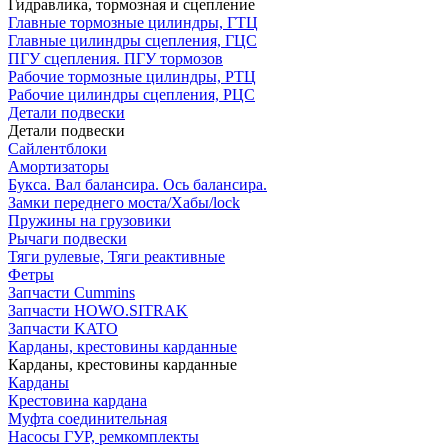
Гидравлика, тормозная и сцепление
Главные тормозные цилиндры, ГТЦ
Главные цилиндры сцепления, ГЦС
ПГУ сцепления. ПГУ тормозов
Рабочие тормозные цилиндры, РТЦ
Рабочие цилиндры сцепления, РЦС
Детали подвески
Детали подвески
Cайлентблоки
Амортизаторы
Букса. Вал балансира. Ось балансира.
Замки переднего моста/Хабы/lock
Пружины на грузовики
Рычаги подвески
Тяги рулевые, Тяги реактивные
Фетры
Запчасти Cummins
Запчасти HOWO.SITRAK
Запчасти KATO
Карданы, крестовины карданные
Карданы, крестовины карданные
Карданы
Крестовина кардана
Муфта соединительная
Насосы ГУР, ремкомплекты