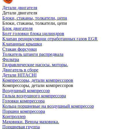
Детали двигателя
Детали двигателя
Блоки, стаканы, толкатели, цепи
Блоки, стаканы, толкатели, цепи
Блок двигателя
Болт головки блока цилиндров
Клапан рециркуляции отработанных газов EGR
Клапанные крышки
Стакан форсунки
Толкатель штанги распредвала
Фильтра
Гидравлические насосы. моторы.
Двигатель в сборе
Детали HITACHI
Компрессоры, детали компрессоров
Компрессоры, детали компрессоров
Воздушный компрессор
Гильза воздушного компрессора
Головки компрессора
Кольца поршневые на воздушный компрессор
Поршни компрессора
Контроллер
Маховики. Венцы маховика.
Поршневая группа