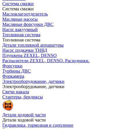
Система смазки
Система смазки
Масловлагоотделитель
Масляные насосы
Масляные форсунки ДВС
Насос вакуумный
Топливная система
Топливная система
Детали топливной аппаратуры
Насос подкачки ТНВД
Плунжера ZEXEL, DENSO
Распылители ZEXEL, DENSO. Расходники.
Форсунки
Турбины ДВС
Форкамера
Электрооборудование, датчики
Электрооборудование, датчики
Свечи накала
Стартеры, бендиксы
Детали ходовой части
Детали ходовой части
Гидравлика, тормозная и сцепление