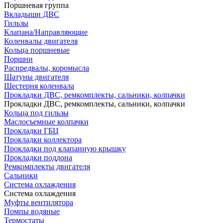
Поршневая группа
Вкладыши ДВС
Гильзы
Клапана/Направляющие
Коленвалы двигателя
Кольца поршневые
Поршни
Распредвалы, коромысла
Шатуны двигателя
Шестерня коленвала
Прокладки ДВС, ремкомплекты, сальники, колпачки
Прокладки ДВС, ремкомплекты, сальники, колпачки
Кольца под гильзы
Маслосъемные колпачки
Прокладки ГБЦ
Прокладки коллектора
Прокладки под клапанную крышку
Прокладки поддона
Ремкомплекты двигателя
Сальники
Система охлаждения
Система охлаждения
Муфты вентилятора
Помпы водяные
Термостаты