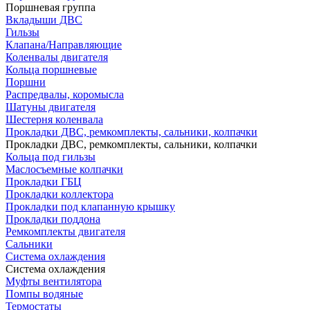
Поршневая группа
Вкладыши ДВС
Гильзы
Клапана/Направляющие
Коленвалы двигателя
Кольца поршневые
Поршни
Распредвалы, коромысла
Шатуны двигателя
Шестерня коленвала
Прокладки ДВС, ремкомплекты, сальники, колпачки
Прокладки ДВС, ремкомплекты, сальники, колпачки
Кольца под гильзы
Маслосъемные колпачки
Прокладки ГБЦ
Прокладки коллектора
Прокладки под клапанную крышку
Прокладки поддона
Ремкомплекты двигателя
Сальники
Система охлаждения
Система охлаждения
Муфты вентилятора
Помпы водяные
Термостаты