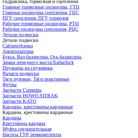
Гидравлика, тормозная и сцепление
Главные тормозные цилиндры, ГТЦ
Главные цилиндры сцепления, ГЦС
ПГУ сцепления. ПГУ тормозов
Рабочие тормозные цилиндры, РТЦ
Рабочие цилиндры сцепления, РЦС
Детали подвески
Детали подвески
Cайлентблоки
Амортизаторы
Букса. Вал балансира. Ось балансира.
Замки переднего моста/Хабы/lock
Пружины на грузовики
Рычаги подвески
Тяги рулевые, Тяги реактивные
Фетры
Запчасти Cummins
Запчасти HOWO.SITRAK
Запчасти KATO
Карданы, крестовины карданные
Карданы, крестовины карданные
Карданы
Крестовина кардана
Муфта соединительная
Насосы ГУР, ремкомплекты