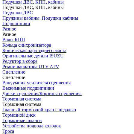
Подушки ДВС, КПП, кабины
Подушки ДВС, КПП, кабины
Подушки ДВС
Пружины кабины. Подушки кабины
Подшипники
Разное
Разное
Валы КПП
Кольца синхронизатора
Коническая пара заднего моста
Оригинальные детали ISUZU
Редуктор в сборе
Ремни вариатора UTV ATV
Сцепление
Сцепление
Вакуумник усилителя сцепления
Выжимные подшипники
Диски сцепления/Корзины сцепления.
Тормозная система
Тормозная система
Главный тормозной кран с педалью
Тормозной диск
Тормозные шланги
Устройства подвода колодок
Троса