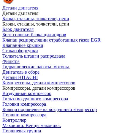
Детали двигателя
Детали двигателя
Блоки, стаканы, толкатели, цепи
Блоки, стаканы, толкатели, цепи
Блок двигателя
Болт головки блока цилиндров
Клапан рециркуляции отработанных газов EGR
Клапанные крышки
Стакан форсунки
Толкатель штанги распредвала
Фильтра
Гидравлические насосы. моторы.
Двигатель в сборе
Детали HITACHI
Компрессоры, детали компрессоров
Компрессоры, детали компрессоров
Воздушный компрессор
Гильза воздушного компрессора
Головки компрессора
Кольца поршневые на воздушный компрессор
Поршни компрессора
Контроллер
Маховики. Венцы маховика.
Поршневая группа