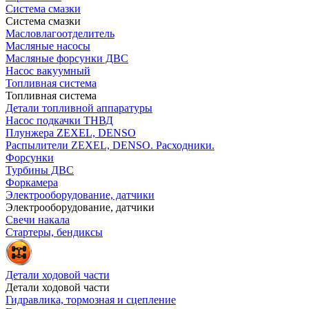
Система смазки
Система смазки
Масловлагоотделитель
Масляные насосы
Масляные форсунки ДВС
Насос вакуумный
Топливная система
Топливная система
Детали топливной аппаратуры
Насос подкачки ТНВД
Плунжера ZEXEL, DENSO
Распылители ZEXEL, DENSO. Расходники.
Форсунки
Турбины ДВС
Форкамера
Электрооборудование, датчики
Электрооборудование, датчики
Свечи накала
Стартеры, бендиксы
Детали ходовой части
Детали ходовой части
Гидравлика, тормозная и сцепление