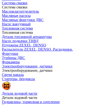
Система смазки
Система смазки
Масловлагоотделитель
Масляные насосы
Масляные форсунки ДВС
Насос вакуумный
Топливная система
Топливная система
Детали топливной аппаратуры
Насос подкачки ТНВД
Плунжера ZEXEL, DENSO
Распылители ZEXEL, DENSO. Расходники.
Форсунки
Турбины ДВС
Форкамера
Электрооборудование, датчики
Электрооборудование, датчики
Свечи накала
Стартеры, бендиксы
Детали ходовой части
Детали ходовой части
Гидравлика, тормозная и сцепление