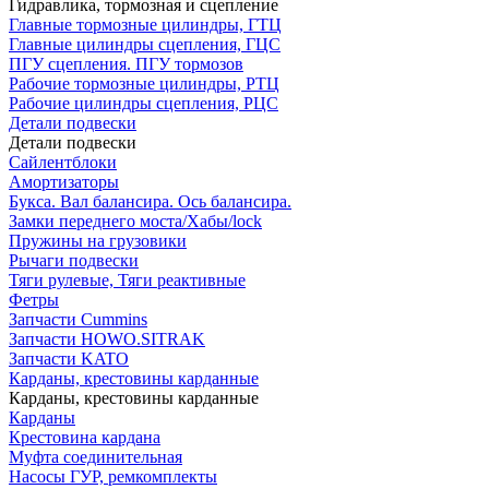
Гидравлика, тормозная и сцепление
Главные тормозные цилиндры, ГТЦ
Главные цилиндры сцепления, ГЦС
ПГУ сцепления. ПГУ тормозов
Рабочие тормозные цилиндры, РТЦ
Рабочие цилиндры сцепления, РЦС
Детали подвески
Детали подвески
Cайлентблоки
Амортизаторы
Букса. Вал балансира. Ось балансира.
Замки переднего моста/Хабы/lock
Пружины на грузовики
Рычаги подвески
Тяги рулевые, Тяги реактивные
Фетры
Запчасти Cummins
Запчасти HOWO.SITRAK
Запчасти KATO
Карданы, крестовины карданные
Карданы, крестовины карданные
Карданы
Крестовина кардана
Муфта соединительная
Насосы ГУР, ремкомплекты