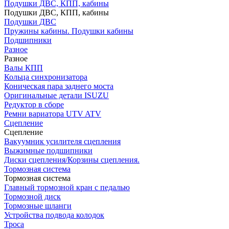
Подушки ДВС, КПП, кабины
Подушки ДВС, КПП, кабины
Подушки ДВС
Пружины кабины. Подушки кабины
Подшипники
Разное
Разное
Валы КПП
Кольца синхронизатора
Коническая пара заднего моста
Оригинальные детали ISUZU
Редуктор в сборе
Ремни вариатора UTV ATV
Сцепление
Сцепление
Вакуумник усилителя сцепления
Выжимные подшипники
Диски сцепления/Корзины сцепления.
Тормозная система
Тормозная система
Главный тормозной кран с педалью
Тормозной диск
Тормозные шланги
Устройства подвода колодок
Троса