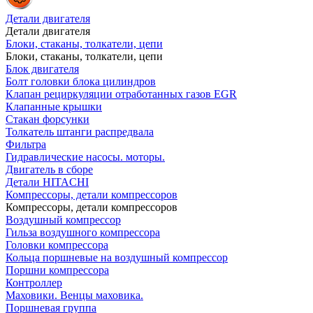
Детали двигателя
Детали двигателя
Блоки, стаканы, толкатели, цепи
Блоки, стаканы, толкатели, цепи
Блок двигателя
Болт головки блока цилиндров
Клапан рециркуляции отработанных газов EGR
Клапанные крышки
Стакан форсунки
Толкатель штанги распредвала
Фильтра
Гидравлические насосы. моторы.
Двигатель в сборе
Детали HITACHI
Компрессоры, детали компрессоров
Компрессоры, детали компрессоров
Воздушный компрессор
Гильза воздушного компрессора
Головки компрессора
Кольца поршневые на воздушный компрессор
Поршни компрессора
Контроллер
Маховики. Венцы маховика.
Поршневая группа