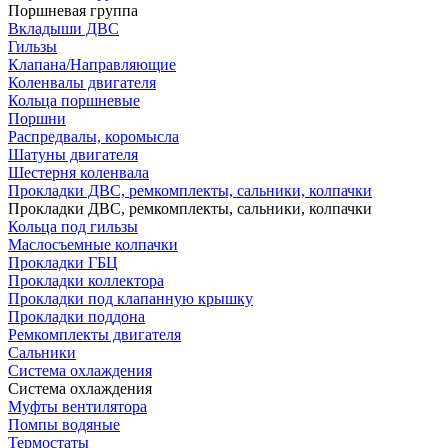
Поршневая группа
Вкладыши ДВС
Гильзы
Клапана/Направляющие
Коленвалы двигателя
Кольца поршневые
Поршни
Распредвалы, коромысла
Шатуны двигателя
Шестерня коленвала
Прокладки ДВС, ремкомплекты, сальники, колпачки
Прокладки ДВС, ремкомплекты, сальники, колпачки
Кольца под гильзы
Маслосъемные колпачки
Прокладки ГБЦ
Прокладки коллектора
Прокладки под клапанную крышку
Прокладки поддона
Ремкомплекты двигателя
Сальники
Система охлаждения
Система охлаждения
Муфты вентилятора
Помпы водяные
Термостаты