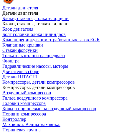
Детали двигателя
Детали двигателя
Блоки, стаканы, толкатели, цепи
Блоки, стаканы, толкатели, цепи
Блок двигателя
Болт головки блока цилиндров
Клапан рециркуляции отработанных газов EGR
Клапанные крышки
Стакан форсунки
Толкатель штанги распредвала
Фильтра
Гидравлические насосы. моторы.
Двигатель в сборе
Детали HITACHI
Компрессоры, детали компрессоров
Компрессоры, детали компрессоров
Воздушный компрессор
Гильза воздушного компрессора
Головки компрессора
Кольца поршневые на воздушный компрессор
Поршни компрессора
Контроллер
Маховики. Венцы маховика.
Поршневая группа