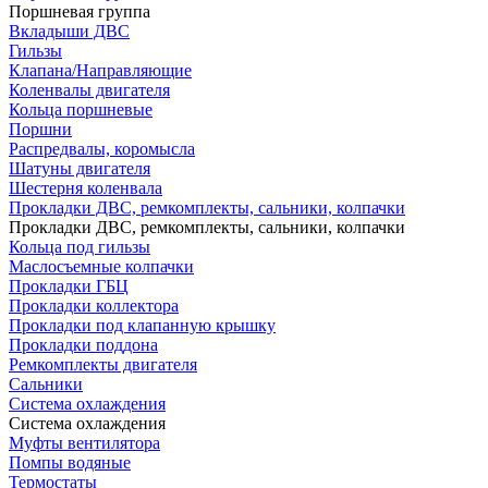
Поршневая группа
Вкладыши ДВС
Гильзы
Клапана/Направляющие
Коленвалы двигателя
Кольца поршневые
Поршни
Распредвалы, коромысла
Шатуны двигателя
Шестерня коленвала
Прокладки ДВС, ремкомплекты, сальники, колпачки
Прокладки ДВС, ремкомплекты, сальники, колпачки
Кольца под гильзы
Маслосъемные колпачки
Прокладки ГБЦ
Прокладки коллектора
Прокладки под клапанную крышку
Прокладки поддона
Ремкомплекты двигателя
Сальники
Система охлаждения
Система охлаждения
Муфты вентилятора
Помпы водяные
Термостаты