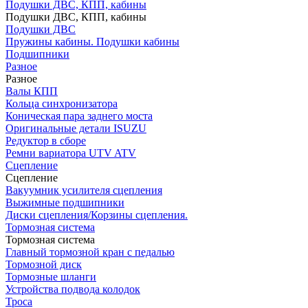
Подушки ДВС, КПП, кабины
Подушки ДВС, КПП, кабины
Подушки ДВС
Пружины кабины. Подушки кабины
Подшипники
Разное
Разное
Валы КПП
Кольца синхронизатора
Коническая пара заднего моста
Оригинальные детали ISUZU
Редуктор в сборе
Ремни вариатора UTV ATV
Сцепление
Сцепление
Вакуумник усилителя сцепления
Выжимные подшипники
Диски сцепления/Корзины сцепления.
Тормозная система
Тормозная система
Главный тормозной кран с педалью
Тормозной диск
Тормозные шланги
Устройства подвода колодок
Троса