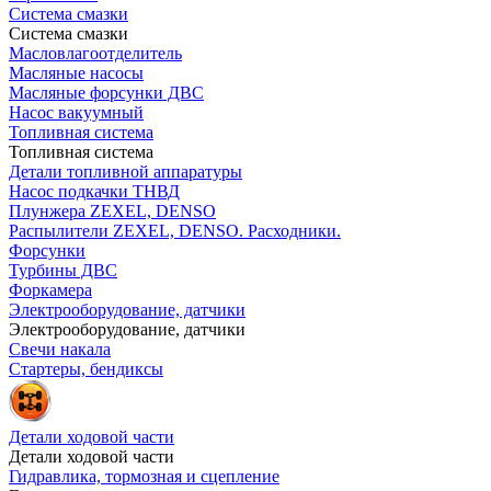
Система смазки
Система смазки
Масловлагоотделитель
Масляные насосы
Масляные форсунки ДВС
Насос вакуумный
Топливная система
Топливная система
Детали топливной аппаратуры
Насос подкачки ТНВД
Плунжера ZEXEL, DENSO
Распылители ZEXEL, DENSO. Расходники.
Форсунки
Турбины ДВС
Форкамера
Электрооборудование, датчики
Электрооборудование, датчики
Свечи накала
Стартеры, бендиксы
Детали ходовой части
Детали ходовой части
Гидравлика, тормозная и сцепление