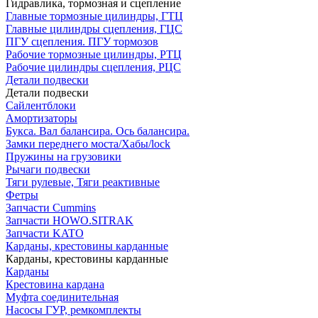
Гидравлика, тормозная и сцепление
Главные тормозные цилиндры, ГТЦ
Главные цилиндры сцепления, ГЦС
ПГУ сцепления. ПГУ тормозов
Рабочие тормозные цилиндры, РТЦ
Рабочие цилиндры сцепления, РЦС
Детали подвески
Детали подвески
Cайлентблоки
Амортизаторы
Букса. Вал балансира. Ось балансира.
Замки переднего моста/Хабы/lock
Пружины на грузовики
Рычаги подвески
Тяги рулевые, Тяги реактивные
Фетры
Запчасти Cummins
Запчасти HOWO.SITRAK
Запчасти KATO
Карданы, крестовины карданные
Карданы, крестовины карданные
Карданы
Крестовина кардана
Муфта соединительная
Насосы ГУР, ремкомплекты