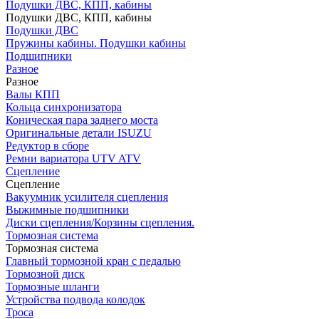
Подушки ДВС, КПП, кабины
Подушки ДВС, КПП, кабины
Подушки ДВС
Пружины кабины. Подушки кабины
Подшипники
Разное
Разное
Валы КПП
Кольца синхронизатора
Коническая пара заднего моста
Оригинальные детали ISUZU
Редуктор в сборе
Ремни вариатора UTV ATV
Сцепление
Сцепление
Вакуумник усилителя сцепления
Выжимные подшипники
Диски сцепления/Корзины сцепления.
Тормозная система
Тормозная система
Главный тормозной кран с педалью
Тормозной диск
Тормозные шланги
Устройства подвода колодок
Троса