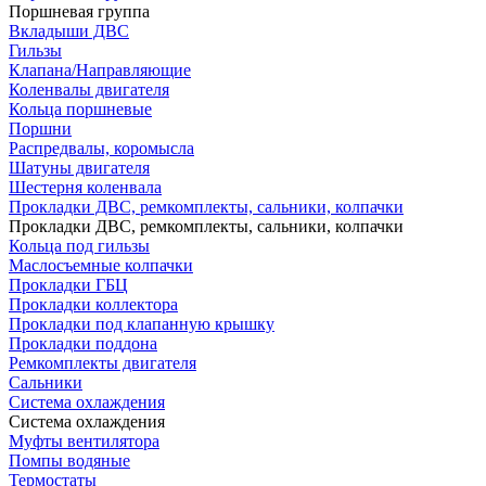
Поршневая группа
Вкладыши ДВС
Гильзы
Клапана/Направляющие
Коленвалы двигателя
Кольца поршневые
Поршни
Распредвалы, коромысла
Шатуны двигателя
Шестерня коленвала
Прокладки ДВС, ремкомплекты, сальники, колпачки
Прокладки ДВС, ремкомплекты, сальники, колпачки
Кольца под гильзы
Маслосъемные колпачки
Прокладки ГБЦ
Прокладки коллектора
Прокладки под клапанную крышку
Прокладки поддона
Ремкомплекты двигателя
Сальники
Система охлаждения
Система охлаждения
Муфты вентилятора
Помпы водяные
Термостаты