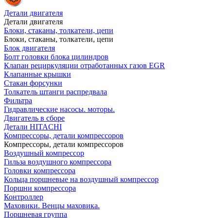
Детали двигателя
Детали двигателя
Блоки, стаканы, толкатели, цепи
Блоки, стаканы, толкатели, цепи
Блок двигателя
Болт головки блока цилиндров
Клапан рециркуляции отработанных газов EGR
Клапанные крышки
Стакан форсунки
Толкатель штанги распредвала
Фильтра
Гидравлические насосы. моторы.
Двигатель в сборе
Детали HITACHI
Компрессоры, детали компрессоров
Компрессоры, детали компрессоров
Воздушный компрессор
Гильза воздушного компрессора
Головки компрессора
Кольца поршневые на воздушный компрессор
Поршни компрессора
Контроллер
Маховики. Венцы маховика.
Поршневая группа