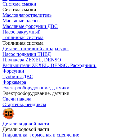
Система смазки
Система смазки
Масловлагоотделитель
Масляные насосы
Масляные форсунки ДВС
Насос вакуумный
Топливная система
Топливная система
Детали топливной аппаратуры
Насос подкачки ТНВД
Плунжера ZEXEL, DENSO
Распылители ZEXEL, DENSO. Расходники.
Форсунки
Турбины ДВС
Форкамера
Электрооборудование, датчики
Электрооборудование, датчики
Свечи накала
Стартеры, бендиксы
Детали ходовой части
Детали ходовой части
Гидравлика, тормозная и сцепление