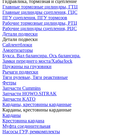
Гидравлика, тормозная и сцепление
Главные тормозные цилиндры, ГТЦ
Главные цилиндры сцепления, ГЦС
ПГУ сцепления. ПГУ тормозов
Рабочие тормозные цилиндры, РТЦ
Рабочие цилиндры сцепления, РЦС
Детали подвески
Детали подвески
Cайлентблоки
Амортизаторы
Букса. Вал балансира. Ось балансира.
Замки переднего моста/Хабы/lock
Пружины на грузовики
Рычаги подвески
Тяги рулевые, Тяги реактивные
Фетры
Запчасти Cummins
Запчасти HOWO.SITRAK
Запчасти KATO
Карданы, крестовины карданные
Карданы, крестовины карданные
Карданы
Крестовина кардана
Муфта соединительная
Насосы ГУР, ремкомплекты