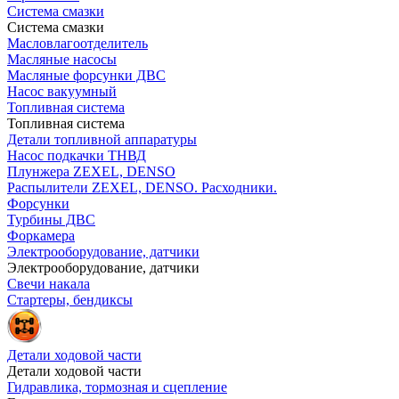
Система смазки
Система смазки
Масловлагоотделитель
Масляные насосы
Масляные форсунки ДВС
Насос вакуумный
Топливная система
Топливная система
Детали топливной аппаратуры
Насос подкачки ТНВД
Плунжера ZEXEL, DENSO
Распылители ZEXEL, DENSO. Расходники.
Форсунки
Турбины ДВС
Форкамера
Электрооборудование, датчики
Электрооборудование, датчики
Свечи накала
Стартеры, бендиксы
Детали ходовой части
Детали ходовой части
Гидравлика, тормозная и сцепление