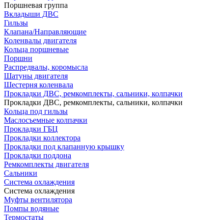
Поршневая группа
Вкладыши ДВС
Гильзы
Клапана/Направляющие
Коленвалы двигателя
Кольца поршневые
Поршни
Распредвалы, коромысла
Шатуны двигателя
Шестерня коленвала
Прокладки ДВС, ремкомплекты, сальники, колпачки
Прокладки ДВС, ремкомплекты, сальники, колпачки
Кольца под гильзы
Маслосъемные колпачки
Прокладки ГБЦ
Прокладки коллектора
Прокладки под клапанную крышку
Прокладки поддона
Ремкомплекты двигателя
Сальники
Система охлаждения
Система охлаждения
Муфты вентилятора
Помпы водяные
Термостаты