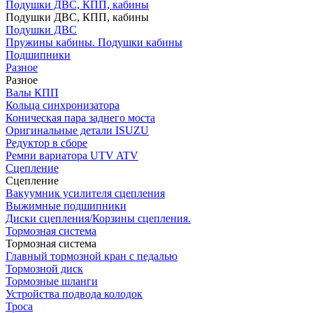
Подушки ДВС, КПП, кабины
Подушки ДВС, КПП, кабины
Подушки ДВС
Пружины кабины. Подушки кабины
Подшипники
Разное
Разное
Валы КПП
Кольца синхронизатора
Коническая пара заднего моста
Оригинальные детали ISUZU
Редуктор в сборе
Ремни вариатора UTV ATV
Сцепление
Сцепление
Вакуумник усилителя сцепления
Выжимные подшипники
Диски сцепления/Корзины сцепления.
Тормозная система
Тормозная система
Главный тормозной кран с педалью
Тормозной диск
Тормозные шланги
Устройства подвода колодок
Троса