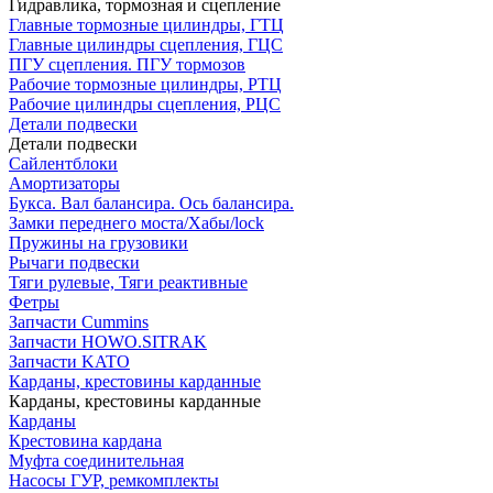
Гидравлика, тормозная и сцепление
Главные тормозные цилиндры, ГТЦ
Главные цилиндры сцепления, ГЦС
ПГУ сцепления. ПГУ тормозов
Рабочие тормозные цилиндры, РТЦ
Рабочие цилиндры сцепления, РЦС
Детали подвески
Детали подвески
Cайлентблоки
Амортизаторы
Букса. Вал балансира. Ось балансира.
Замки переднего моста/Хабы/lock
Пружины на грузовики
Рычаги подвески
Тяги рулевые, Тяги реактивные
Фетры
Запчасти Cummins
Запчасти HOWO.SITRAK
Запчасти KATO
Карданы, крестовины карданные
Карданы, крестовины карданные
Карданы
Крестовина кардана
Муфта соединительная
Насосы ГУР, ремкомплекты