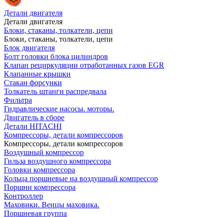
Детали двигателя
Детали двигателя
Блоки, стаканы, толкатели, цепи
Блоки, стаканы, толкатели, цепи
Блок двигателя
Болт головки блока цилиндров
Клапан рециркуляции отработанных газов EGR
Клапанные крышки
Стакан форсунки
Толкатель штанги распредвала
Фильтра
Гидравлические насосы. моторы.
Двигатель в сборе
Детали HITACHI
Компрессоры, детали компрессоров
Компрессоры, детали компрессоров
Воздушный компрессор
Гильза воздушного компрессора
Головки компрессора
Кольца поршневые на воздушный компрессор
Поршни компрессора
Контроллер
Маховики. Венцы маховика.
Поршневая группа