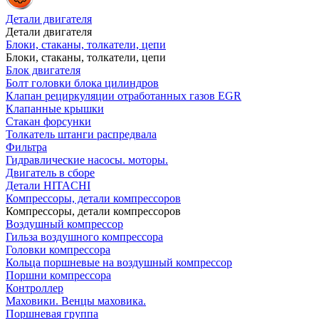
Детали двигателя
Детали двигателя
Блоки, стаканы, толкатели, цепи
Блоки, стаканы, толкатели, цепи
Блок двигателя
Болт головки блока цилиндров
Клапан рециркуляции отработанных газов EGR
Клапанные крышки
Стакан форсунки
Толкатель штанги распредвала
Фильтра
Гидравлические насосы. моторы.
Двигатель в сборе
Детали HITACHI
Компрессоры, детали компрессоров
Компрессоры, детали компрессоров
Воздушный компрессор
Гильза воздушного компрессора
Головки компрессора
Кольца поршневые на воздушный компрессор
Поршни компрессора
Контроллер
Маховики. Венцы маховика.
Поршневая группа