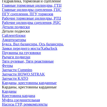
Гидравлика, тормозная и сцепление
Главные тормозные цилиндры, ГТЦ
Главные цилиндры сцепления, ГЦС
ПГУ сцепления. ПГУ тормозов
Рабочие тормозные цилиндры, РТЦ
Рабочие цилиндры сцепления, РЦС
Детали подвески
Детали подвески
Cайлентблоки
Амортизаторы
Букса. Вал балансира. Ось балансира.
Замки переднего моста/Хабы/lock
Пружины на грузовики
Рычаги подвески
Тяги рулевые, Тяги реактивные
Фетры
Запчасти Cummins
Запчасти HOWO.SITRAK
Запчасти KATO
Карданы, крестовины карданные
Карданы, крестовины карданные
Карданы
Крестовина кардана
Муфта соединительная
Насосы ГУР, ремкомплекты