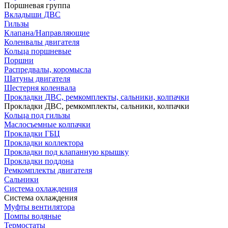
Поршневая группа
Вкладыши ДВС
Гильзы
Клапана/Направляющие
Коленвалы двигателя
Кольца поршневые
Поршни
Распредвалы, коромысла
Шатуны двигателя
Шестерня коленвала
Прокладки ДВС, ремкомплекты, сальники, колпачки
Прокладки ДВС, ремкомплекты, сальники, колпачки
Кольца под гильзы
Маслосъемные колпачки
Прокладки ГБЦ
Прокладки коллектора
Прокладки под клапанную крышку
Прокладки поддона
Ремкомплекты двигателя
Сальники
Система охлаждения
Система охлаждения
Муфты вентилятора
Помпы водяные
Термостаты