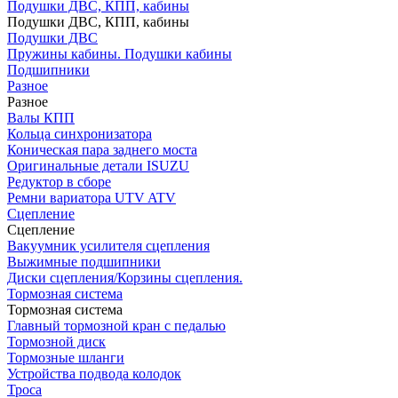
Подушки ДВС, КПП, кабины
Подушки ДВС, КПП, кабины
Подушки ДВС
Пружины кабины. Подушки кабины
Подшипники
Разное
Разное
Валы КПП
Кольца синхронизатора
Коническая пара заднего моста
Оригинальные детали ISUZU
Редуктор в сборе
Ремни вариатора UTV ATV
Сцепление
Сцепление
Вакуумник усилителя сцепления
Выжимные подшипники
Диски сцепления/Корзины сцепления.
Тормозная система
Тормозная система
Главный тормозной кран с педалью
Тормозной диск
Тормозные шланги
Устройства подвода колодок
Троса