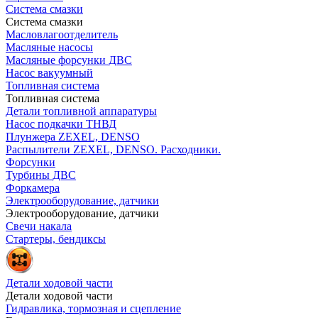
Система смазки
Система смазки
Масловлагоотделитель
Масляные насосы
Масляные форсунки ДВС
Насос вакуумный
Топливная система
Топливная система
Детали топливной аппаратуры
Насос подкачки ТНВД
Плунжера ZEXEL, DENSO
Распылители ZEXEL, DENSO. Расходники.
Форсунки
Турбины ДВС
Форкамера
Электрооборудование, датчики
Электрооборудование, датчики
Свечи накала
Стартеры, бендиксы
Детали ходовой части
Детали ходовой части
Гидравлика, тормозная и сцепление