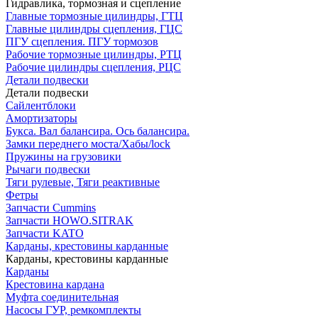
Гидравлика, тормозная и сцепление
Главные тормозные цилиндры, ГТЦ
Главные цилиндры сцепления, ГЦС
ПГУ сцепления. ПГУ тормозов
Рабочие тормозные цилиндры, РТЦ
Рабочие цилиндры сцепления, РЦС
Детали подвески
Детали подвески
Cайлентблоки
Амортизаторы
Букса. Вал балансира. Ось балансира.
Замки переднего моста/Хабы/lock
Пружины на грузовики
Рычаги подвески
Тяги рулевые, Тяги реактивные
Фетры
Запчасти Cummins
Запчасти HOWO.SITRAK
Запчасти KATO
Карданы, крестовины карданные
Карданы, крестовины карданные
Карданы
Крестовина кардана
Муфта соединительная
Насосы ГУР, ремкомплекты