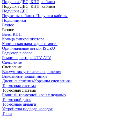
Подушки ДВС, КПП, кабины
Подушки ДВС, КПП, кабины
Подушки ДВС
Пружины кабины. Подушки кабины
Подшипники
Разное
Разное
Валы КПП
Кольца синхронизатора
Коническая пара заднего моста
Оригинальные детали ISUZU
Редуктор в сборе
Ремни вариатора UTV ATV
Сцепление
Сцепление
Вакуумник усилителя сцепления
Выжимные подшипники
Диски сцепления/Корзины сцепления.
Тормозная система
Тормозная система
Главный тормозной кран с педалью
Тормозной диск
Тормозные шланги
Устройства подвода колодок
Троса