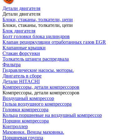
Детали двигателя
Детали двигателя
Блоки, стаканы, толкатели, цепи
Блоки, стаканы, толкатели, цепи
Блок двигателя
Болт головки блока цилиндров
Клапан рециркуляции отработанных газов EGR
Клапанные крышки
Стакан форсунки
Толкатель штанги распредвала
Фильтра
Гидравлические насосы. моторы.
Двигатель в сборе
Детали HITACHI
Компрессоры, детали компрессоров
Компрессоры, детали компрессоров
Воздушный компрессор
Гильза воздушного компрессора
Головки компрессора
Кольца поршневые на воздушный компрессор
Поршни компрессора
Контроллер
Маховики. Венцы маховика.
Поршневая группа