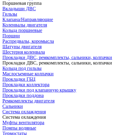
Поршневая группа
Вкладыши ДВС
Гильзы
Клапана/Направляющие
Коленвалы двигателя
Кольца поршневые
Поршни
Распредвалы, коромысла
Шатуны двигателя
Шестерня коленвала
Прокладки ДВС, ремкомплекты, сальники, колпачки
Прокладки ДВС, ремкомплекты, сальники, колпачки
Кольца под гильзы
Маслосъемные колпачки
Прокладки ГБЦ
Прокладки коллектора
Прокладки под клапанную крышку
Прокладки поддона
Ремкомплекты двигателя
Сальники
Система охлаждения
Система охлаждения
Муфты вентилятора
Помпы водяные
Термостаты