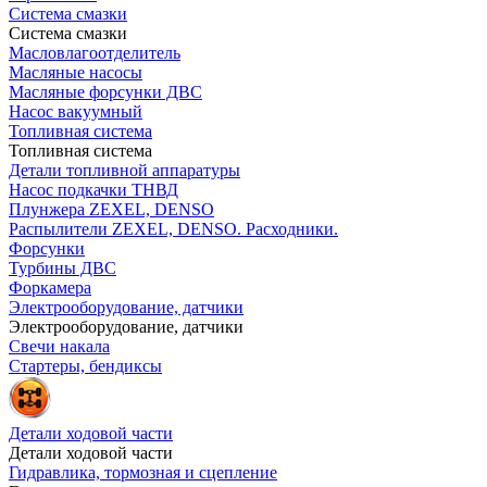
Система смазки
Система смазки
Масловлагоотделитель
Масляные насосы
Масляные форсунки ДВС
Насос вакуумный
Топливная система
Топливная система
Детали топливной аппаратуры
Насос подкачки ТНВД
Плунжера ZEXEL, DENSO
Распылители ZEXEL, DENSO. Расходники.
Форсунки
Турбины ДВС
Форкамера
Электрооборудование, датчики
Электрооборудование, датчики
Свечи накала
Стартеры, бендиксы
Детали ходовой части
Детали ходовой части
Гидравлика, тормозная и сцепление