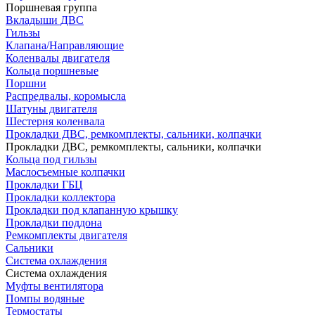
Поршневая группа
Вкладыши ДВС
Гильзы
Клапана/Направляющие
Коленвалы двигателя
Кольца поршневые
Поршни
Распредвалы, коромысла
Шатуны двигателя
Шестерня коленвала
Прокладки ДВС, ремкомплекты, сальники, колпачки
Прокладки ДВС, ремкомплекты, сальники, колпачки
Кольца под гильзы
Маслосъемные колпачки
Прокладки ГБЦ
Прокладки коллектора
Прокладки под клапанную крышку
Прокладки поддона
Ремкомплекты двигателя
Сальники
Система охлаждения
Система охлаждения
Муфты вентилятора
Помпы водяные
Термостаты