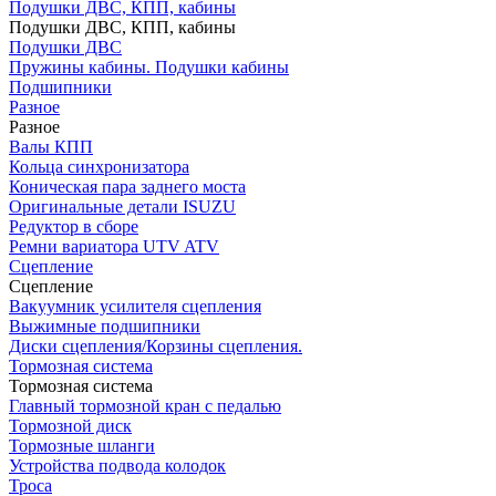
Подушки ДВС, КПП, кабины
Подушки ДВС, КПП, кабины
Подушки ДВС
Пружины кабины. Подушки кабины
Подшипники
Разное
Разное
Валы КПП
Кольца синхронизатора
Коническая пара заднего моста
Оригинальные детали ISUZU
Редуктор в сборе
Ремни вариатора UTV ATV
Сцепление
Сцепление
Вакуумник усилителя сцепления
Выжимные подшипники
Диски сцепления/Корзины сцепления.
Тормозная система
Тормозная система
Главный тормозной кран с педалью
Тормозной диск
Тормозные шланги
Устройства подвода колодок
Троса