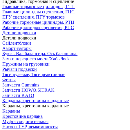
Гидравлика, тормозная и сцепление
Главные тормозные цилиндры, ГТЦ
Главные цилиндры сцепления, ГЦС
ПГУ сцепления. ПГУ тормозов
Рабочие тормозные цилиндры, РТЦ
Рабочие цилиндры сцепления, РЦС
Детали подвески
Детали подвески
Cайлентблоки
Амортизаторы
Букса. Вал балансира. Ось балансира.
Замки переднего моста/Хабы/lock
Пружины на грузовики
Рычаги подвески
Тяги рулевые, Тяги реактивные
Фетры
Запчасти Cummins
Запчасти HOWO.SITRAK
Запчасти KATO
Карданы, крестовины карданные
Карданы, крестовины карданные
Карданы
Крестовина кардана
Муфта соединительная
Насосы ГУР, ремкомплекты