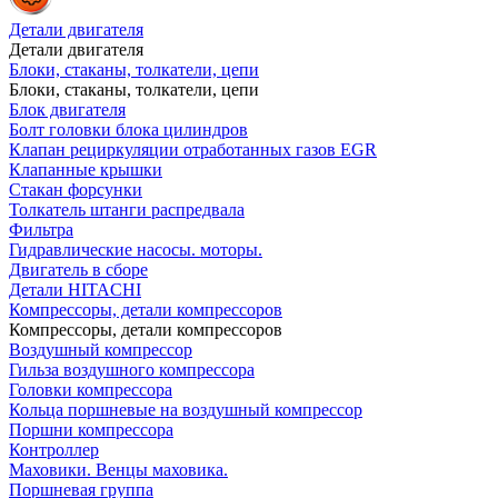
Детали двигателя
Детали двигателя
Блоки, стаканы, толкатели, цепи
Блоки, стаканы, толкатели, цепи
Блок двигателя
Болт головки блока цилиндров
Клапан рециркуляции отработанных газов EGR
Клапанные крышки
Стакан форсунки
Толкатель штанги распредвала
Фильтра
Гидравлические насосы. моторы.
Двигатель в сборе
Детали HITACHI
Компрессоры, детали компрессоров
Компрессоры, детали компрессоров
Воздушный компрессор
Гильза воздушного компрессора
Головки компрессора
Кольца поршневые на воздушный компрессор
Поршни компрессора
Контроллер
Маховики. Венцы маховика.
Поршневая группа