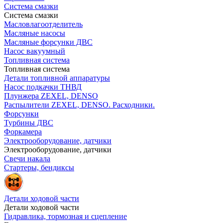
Система смазки
Система смазки
Масловлагоотделитель
Масляные насосы
Масляные форсунки ДВС
Насос вакуумный
Топливная система
Топливная система
Детали топливной аппаратуры
Насос подкачки ТНВД
Плунжера ZEXEL, DENSO
Распылители ZEXEL, DENSO. Расходники.
Форсунки
Турбины ДВС
Форкамера
Электрооборудование, датчики
Электрооборудование, датчики
Свечи накала
Стартеры, бендиксы
Детали ходовой части
Детали ходовой части
Гидравлика, тормозная и сцепление