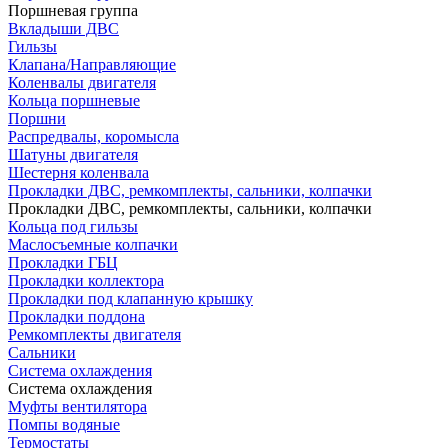
Поршневая группа
Вкладыши ДВС
Гильзы
Клапана/Направляющие
Коленвалы двигателя
Кольца поршневые
Поршни
Распредвалы, коромысла
Шатуны двигателя
Шестерня коленвала
Прокладки ДВС, ремкомплекты, сальники, колпачки
Прокладки ДВС, ремкомплекты, сальники, колпачки
Кольца под гильзы
Маслосъемные колпачки
Прокладки ГБЦ
Прокладки коллектора
Прокладки под клапанную крышку
Прокладки поддона
Ремкомплекты двигателя
Сальники
Система охлаждения
Система охлаждения
Муфты вентилятора
Помпы водяные
Термостаты