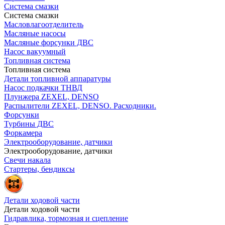
Система смазки
Система смазки
Масловлагоотделитель
Масляные насосы
Масляные форсунки ДВС
Насос вакуумный
Топливная система
Топливная система
Детали топливной аппаратуры
Насос подкачки ТНВД
Плунжера ZEXEL, DENSO
Распылители ZEXEL, DENSO. Расходники.
Форсунки
Турбины ДВС
Форкамера
Электрооборудование, датчики
Электрооборудование, датчики
Свечи накала
Стартеры, бендиксы
Детали ходовой части
Детали ходовой части
Гидравлика, тормозная и сцепление