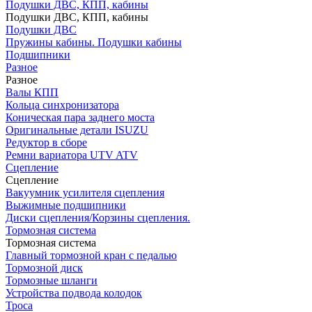
Подушки ДВС, КПП, кабины
Подушки ДВС, КПП, кабины
Подушки ДВС
Пружины кабины. Подушки кабины
Подшипники
Разное
Разное
Валы КПП
Кольца синхронизатора
Коническая пара заднего моста
Оригинальные детали ISUZU
Редуктор в сборе
Ремни вариатора UTV ATV
Сцепление
Сцепление
Вакуумник усилителя сцепления
Выжимные подшипники
Диски сцепления/Корзины сцепления.
Тормозная система
Тормозная система
Главный тормозной кран с педалью
Тормозной диск
Тормозные шланги
Устройства подвода колодок
Троса