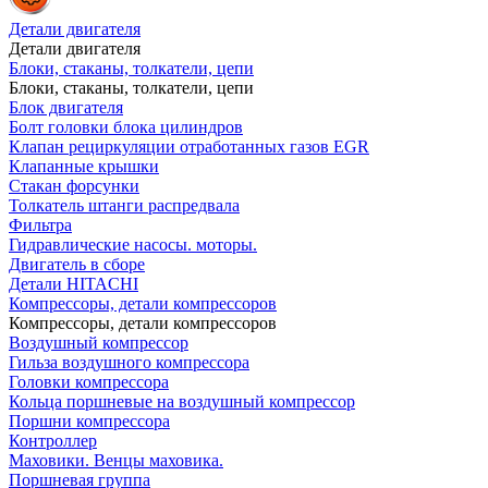
Детали двигателя
Детали двигателя
Блоки, стаканы, толкатели, цепи
Блоки, стаканы, толкатели, цепи
Блок двигателя
Болт головки блока цилиндров
Клапан рециркуляции отработанных газов EGR
Клапанные крышки
Стакан форсунки
Толкатель штанги распредвала
Фильтра
Гидравлические насосы. моторы.
Двигатель в сборе
Детали HITACHI
Компрессоры, детали компрессоров
Компрессоры, детали компрессоров
Воздушный компрессор
Гильза воздушного компрессора
Головки компрессора
Кольца поршневые на воздушный компрессор
Поршни компрессора
Контроллер
Маховики. Венцы маховика.
Поршневая группа