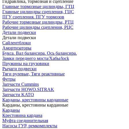
Гидравлика, тормозная и сцепление
Главные тормозные цилиндры, ГТЦ
Главные цилиндры сцепления, ГЦС
ПГУ сцепления. ПГУ тормозов
Рабочие тормозные цилиндры, РТЦ
Рабочие цилиндры сцепления, РЦС
Детали подвески
Детали подвески
Cайлентблоки
Амортизаторы
Букса. Вал балансира. Ось балансира.
Замки переднего моста/Хабы/lock
Пружины на грузовики
Рычаги подвески
Тяги рулевые, Тяги реактивные
Фетры
Запчасти Cummins
Запчасти HOWO.SITRAK
Запчасти KATO
Карданы, крестовины карданные
Карданы, крестовины карданные
Карданы
Крестовина кардана
Муфта соединительная
Насосы ГУР, ремкомплекты