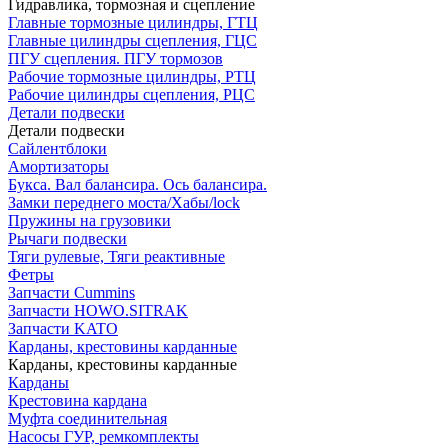
Гидравлика, тормозная и сцепление
Главные тормозные цилиндры, ГТЦ
Главные цилиндры сцепления, ГЦС
ПГУ сцепления. ПГУ тормозов
Рабочие тормозные цилиндры, РТЦ
Рабочие цилиндры сцепления, РЦС
Детали подвески
Детали подвески
Cайлентблоки
Амортизаторы
Букса. Вал балансира. Ось балансира.
Замки переднего моста/Хабы/lock
Пружины на грузовики
Рычаги подвески
Тяги рулевые, Тяги реактивные
Фетры
Запчасти Cummins
Запчасти HOWO.SITRAK
Запчасти KATO
Карданы, крестовины карданные
Карданы, крестовины карданные
Карданы
Крестовина кардана
Муфта соединительная
Насосы ГУР, ремкомплекты