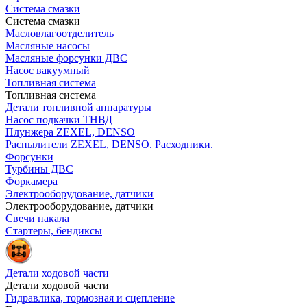
Система смазки
Система смазки
Масловлагоотделитель
Масляные насосы
Масляные форсунки ДВС
Насос вакуумный
Топливная система
Топливная система
Детали топливной аппаратуры
Насос подкачки ТНВД
Плунжера ZEXEL, DENSO
Распылители ZEXEL, DENSO. Расходники.
Форсунки
Турбины ДВС
Форкамера
Электрооборудование, датчики
Электрооборудование, датчики
Свечи накала
Стартеры, бендиксы
Детали ходовой части
Детали ходовой части
Гидравлика, тормозная и сцепление