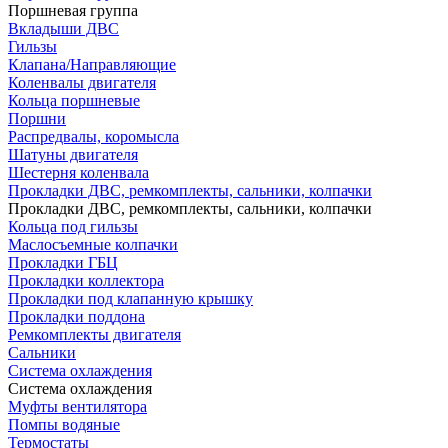
Поршневая группа
Вкладыши ДВС
Гильзы
Клапана/Направляющие
Коленвалы двигателя
Кольца поршневые
Поршни
Распредвалы, коромысла
Шатуны двигателя
Шестерня коленвала
Прокладки ДВС, ремкомплекты, сальники, колпачки
Прокладки ДВС, ремкомплекты, сальники, колпачки
Кольца под гильзы
Маслосъемные колпачки
Прокладки ГБЦ
Прокладки коллектора
Прокладки под клапанную крышку
Прокладки поддона
Ремкомплекты двигателя
Сальники
Система охлаждения
Система охлаждения
Муфты вентилятора
Помпы водяные
Термостаты