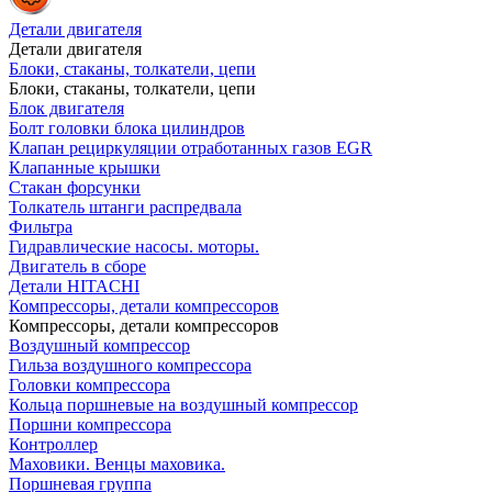
Детали двигателя
Детали двигателя
Блоки, стаканы, толкатели, цепи
Блоки, стаканы, толкатели, цепи
Блок двигателя
Болт головки блока цилиндров
Клапан рециркуляции отработанных газов EGR
Клапанные крышки
Стакан форсунки
Толкатель штанги распредвала
Фильтра
Гидравлические насосы. моторы.
Двигатель в сборе
Детали HITACHI
Компрессоры, детали компрессоров
Компрессоры, детали компрессоров
Воздушный компрессор
Гильза воздушного компрессора
Головки компрессора
Кольца поршневые на воздушный компрессор
Поршни компрессора
Контроллер
Маховики. Венцы маховика.
Поршневая группа