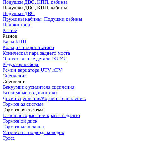
Подушки ДВС, КПП, кабины
Подушки ДВС, КПП, кабины
Подушки ДВС
Пружины кабины. Подушки кабины
Подшипники
Разное
Разное
Валы КПП
Кольца синхронизатора
Коническая пара заднего моста
Оригинальные детали ISUZU
Редуктор в сборе
Ремни вариатора UTV ATV
Сцепление
Сцепление
Вакуумник усилителя сцепления
Выжимные подшипники
Диски сцепления/Корзины сцепления.
Тормозная система
Тормозная система
Главный тормозной кран с педалью
Тормозной диск
Тормозные шланги
Устройства подвода колодок
Троса